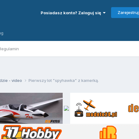
Zarejestruj
Posiadasz konto? Zaloguj się
ng
Regulamin
zie - video
Pierwszy lot "spyhawka" z kamerką.