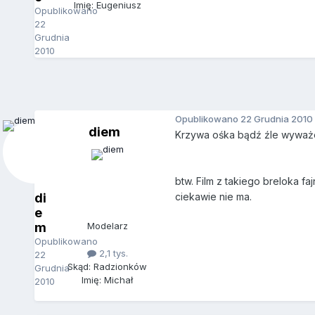
Imię: Eugeniusz
Opublikowano
22
Grudnia
2010
Opublikowano
22 Grudnia 2010
diem
Krzywa ośka bądź źle wyważon
btw. Film z takiego breloka f
di
ciekawie nie ma.
e
m
Modelarz
Opublikowano
2,1 tys.
22
Skąd: Radzionków
Grudnia
Imię: Michał
2010