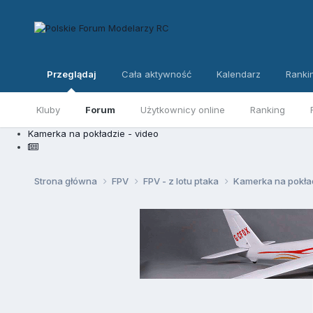
Przeglądaj
Cała aktywność
Kalendarz
Ranki
Kluby
Forum
Użytkownicy online
Ranking
Kamerka na pokładzie - video
Strona główna
FPV
FPV - z lotu ptaka
Kamerka na pokład