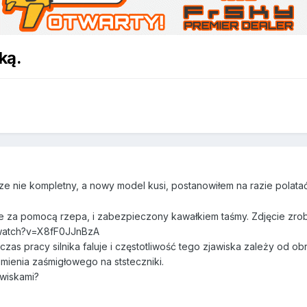
ką.
o
e nie kompletny, a nowy model kusi, postanowiłem na razie polatać
e za pomocą rzepa, i zabezpieczony kawałkiem taśmy. Zdjęcie zro
watch?v=X8fF0JJnBzA
zas pracy silnika faluje i częstotliwość tego zjawiska zależy od ob
umienia zaśmigłowego na ststeczniki.
awiskami?