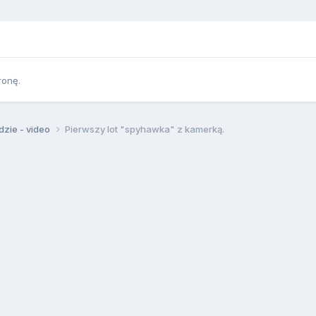
ronę.
zie - video
Pierwszy lot "spyhawka" z kamerką.