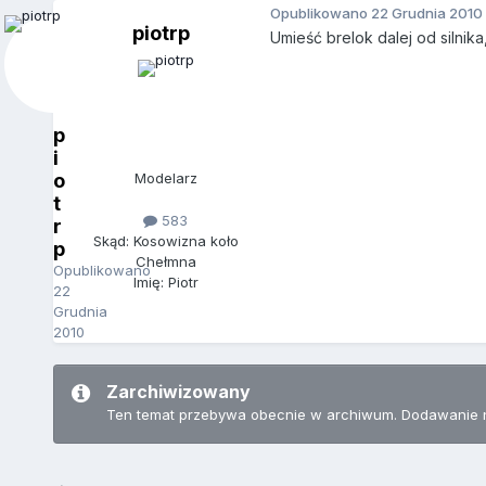
Opublikowano
22 Grudnia 2010
piotrp
Umieść brelok dalej od silnika
p
i
o
Modelarz
t
583
r
Skąd: Kosowizna koło
p
Chełmna
Opublikowano
Imię: Piotr
22
Grudnia
2010
Zarchiwizowany
Ten temat przebywa obecnie w archiwum. Dodawanie 