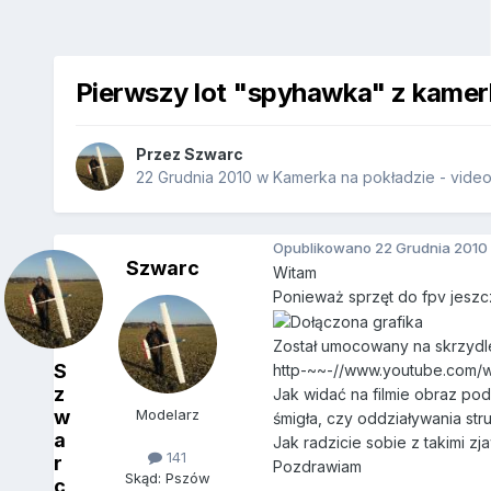
Pierwszy lot "spyhawka" z kamer
Przez
Szwarc
22 Grudnia 2010
w
Kamerka na pokładzie - vide
Opublikowano
22 Grudnia 2010
Szwarc
Witam
Ponieważ sprzęt do fpv jeszcz
Został umocowany na skrzydl
S
http-~~-//www.youtube.com/
z
Jak widać na filmie obraz podc
w
Modelarz
śmigła, czy oddziaływania str
a
Jak radzicie sobie z takimi zj
141
r
Pozdrawiam
Skąd: Pszów
c