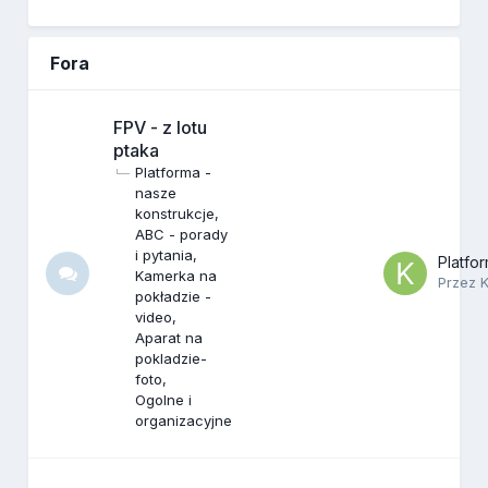
Fora
FPV - z lotu
ptaka
Platforma -
nasze
konstrukcje
ABC - porady
i pytania
Kamerka na
Przez
K
pokładzie -
video
Aparat na
pokladzie-
foto
Ogolne i
organizacyjne