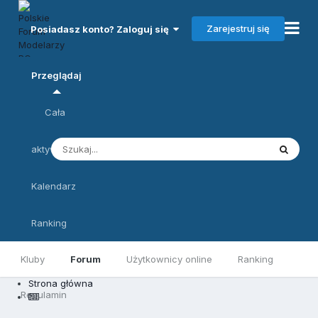
Zarejestruj się
Posiadasz konto? Zaloguj się
Przeglądaj
Cała
aktywność
Kalendarz
Ranking
Kluby
Forum
Użytkownicy online
Ranking
Strona główna
Regulamin