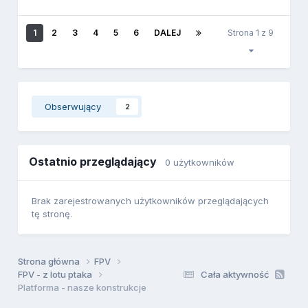
1
2
3
4
5
6
DALEJ
Strona 1 z 9
Obserwujący
2
Ostatnio przeglądający
0 użytkowników
Brak zarejestrowanych użytkowników przeglądających
tę stronę.
Strona główna
FPV
FPV - z lotu ptaka
Cała aktywność
Platforma - nasze konstrukcje