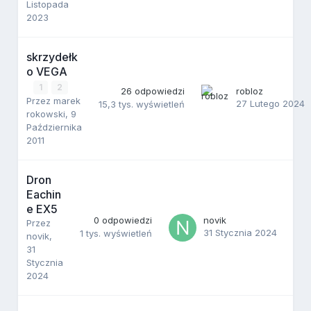
Listopada
2023
skrzydełk
o VEGA
1
2
26
odpowiedzi
robloz
Przez
marek
27 Lutego 2024
15,3 tys.
wyświetleń
rokowski
,
9
Października
2011
Dron
Eachin
e EX5
0
odpowiedzi
novik
Przez
31 Stycznia 2024
1 tys.
wyświetleń
novik
,
31
Stycznia
2024