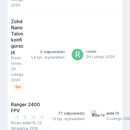
2020
Zohd
Nano
Talon
konfi
gurac
ja
ronim
0
odpowiedzi
29 Lutego 2020
1,8 tys.
wyświetleń
Przez
ronim
,
29
Lutego
2020
fpv
Ranger 2400
FPV
77
odpowiedzi
aldik79
1
2
3
4
3 Lutego 20
13 tys.
wyświetleń
Przez
aldik79
,
13
Września 2019