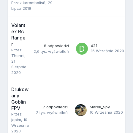
Przez
karambolis8
,
29
Lipca 2019
Volant
ex Rc
Range
r
d2f
8
odpowiedzi
Przez
16 Września 2020
2,6 tys.
wyświetleń
Thonni
,
21
Sierpnia
2020
Drukow
any
Goblin
7
odpowiedzi
Marek_Spy
FPV
10 Września 2020
2 tys.
wyświetleń
Przez
japim
,
10
Września
2020