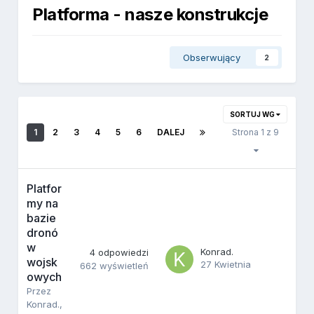
Platforma - nasze konstrukcje
Obserwujący
2
SORTUJ WG
1
2
3
4
5
6
DALEJ
Strona 1 z 9
Platfor
my na
bazie
dronó
w
Konrad.
4
odpowiedzi
wojsk
27 Kwietnia
662
wyświetleń
owych
Przez
Konrad.
,