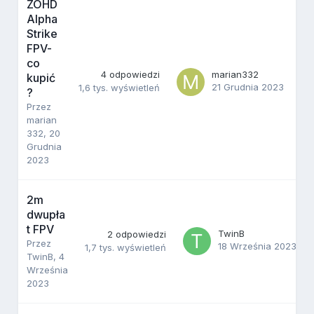
ZOHD
Alpha
Strike
FPV-
co
4
odpowiedzi
marian332
kupić
21 Grudnia 2023
1,6 tys.
wyświetleń
?
Przez
marian
332
,
20
Grudnia
2023
2m
dwupła
t FPV
TwinB
2
odpowiedzi
Przez
18 Września 2023
1,7 tys.
wyświetleń
TwinB
,
4
Września
2023