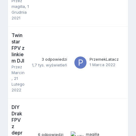
Przez
magilla
,
1
Grudnia
2021
Twin
star
FPV z
linkie
3
odpowiedzi
PrzemekLatacz
m DJI
1 Marca 2022
1,7 tys.
wyświetleń
Przez
Marcin
,
21
Lutego
2022
DIY
Drak
FPV
z
depr
magilla
6
odpowiedzi