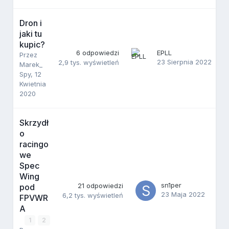
Dron i
jaki tu
kupic?
6
odpowiedzi
EPLL
Przez
23 Sierpnia 2022
2,9 tys.
wyświetleń
Marek_
Spy
,
12
Kwietnia
2020
Skrzydł
o
racingo
we
Spec
Wing
sn1per
21
odpowiedzi
pod
23 Maja 2022
6,2 tys.
wyświetleń
FPVWR
A
1
2