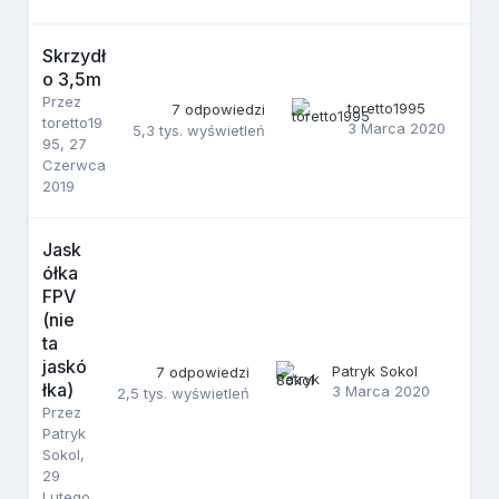
Skrzydł
o 3,5m
Przez
toretto1995
7
odpowiedzi
toretto19
3 Marca 2020
5,3 tys.
wyświetleń
95
,
27
Czerwca
2019
Jask
ółka
FPV
(nie
ta
jaskó
Patryk Sokol
7
odpowiedzi
łka)
3 Marca 2020
2,5 tys.
wyświetleń
Przez
Patryk
Sokol
,
29
Lutego