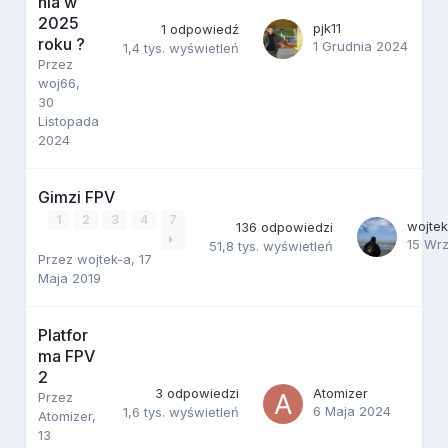
nia w
2025
pjk11
1
odpowiedź
roku ?
1 Grudnia 2024
1,4 tys.
wyświetleń
Przez
woj66
,
30
Listopada
2024
Gimzi FPV
1
2
3
4
7
wojtek
136
odpowiedzi
15 Wr
51,8 tys.
wyświetleń
Przez
wojtek-a
,
17
Maja 2019
Platfor
ma FPV
2
3
odpowiedzi
Atomizer
Przez
6 Maja 2024
1,6 tys.
wyświetleń
Atomizer
,
13