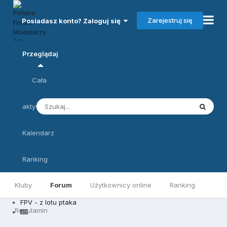
Zarejestruj się
Posiadasz konto? Zaloguj się
Przeglądaj
Cała
aktywność
Kalendarz
Ranking
Kluby
Forum
Użytkownicy online
Ranking
FPV - z lotu ptaka
Regulamin