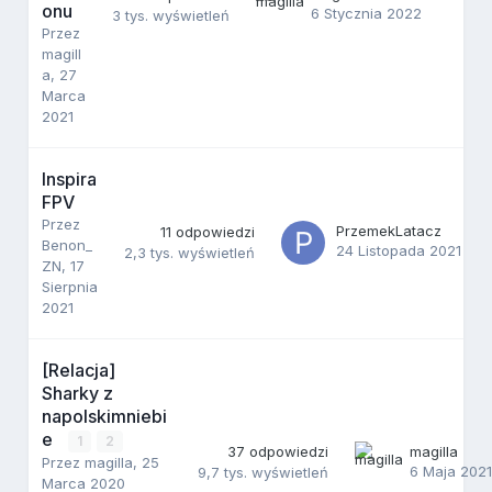
onu
6 Stycznia 2022
3 tys.
wyświetleń
Przez
magill
a
,
27
Marca
2021
Inspira
FPV
Przez
PrzemekLatacz
11
odpowiedzi
Benon_
24 Listopada 2021
2,3 tys.
wyświetleń
ZN
,
17
Sierpnia
2021
[Relacja]
Sharky z
napolskimniebi
e
1
2
37
odpowiedzi
magilla
Przez
magilla
,
25
6 Maja 202
9,7 tys.
wyświetleń
Marca 2020