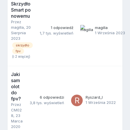
Skrzydło
Smart po
nowemu
Przez
magilla
,
20
1
odpowiedź
magilla
Sierpnia
1 Września 2023
1,7 tys.
wyświetleń
2023
skrzydło
fpv
(i 2 więcej)
Jaki
sam
olot
do
6
odpowiedzi
Ryszard_I
fpv?
1 Września 2022
3,8 tys.
wyświetleń
Przez
CM02
8
,
23
Marca
2020