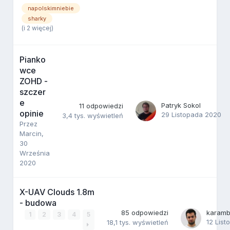
napolskimniebie
sharky
(i 2 więcej)
Pianko
wce
ZOHD -
szczer
e
Patryk Sokol
11
odpowiedzi
opinie
29 Listopada 2020
3,4 tys.
wyświetleń
Przez
Marcin
,
30
Września
2020
X-UAV Clouds 1.8m
- budowa
85
odpowiedzi
karamb
1
2
3
4
5
12 Lis
18,1 tys.
wyświetleń