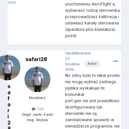
2010
uruchomieniu AeroFlight`a,
wybierasz rodzaj sterownika.
przeprowadzasz kalibrację i
ustawiasz kanały sterowania
(aparatura plus klawiatura).
pozdr.
Opublikowano
safari28
23
Autor
Grudnia
2010
No żeby było to takie proste.
nie mogę wybrać żadnego
s
jojstika wyskakuje mi
a
komunikat
f
Modelarz
port gier nie jest prawidłowo
a
skonfigurowany lub
729
r
sterowniki nie są
Skąd: Jasło-Łaski
i
zainstalowane sprawdż w
Imię: Wojtek
2
menadżerze programów. nie
8