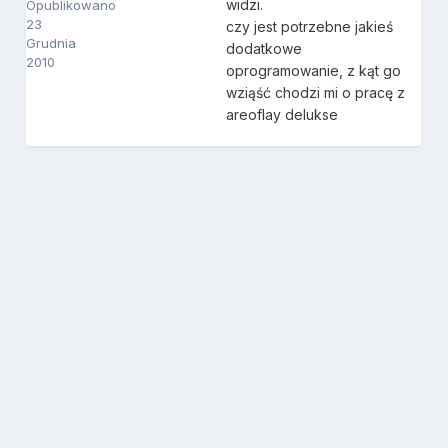
widzi.
Opublikowano
23
czy jest potrzebne jakieś
Grudnia
dodatkowe
2010
oprogramowanie, z kąt go
wziąść chodzi mi o pracę z
areoflay delukse