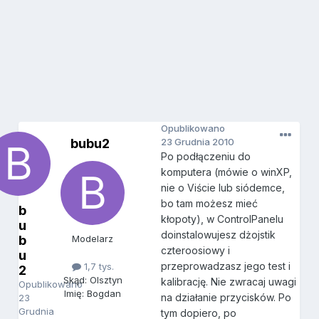
Opublikowano
bubu2
23 Grudnia 2010
Po podłączeniu do
komputera (mówie o winXP,
nie o Viście lub siódemce,
bo tam możesz mieć
b
kłopoty), w ControlPanelu
u
doinstalowujesz dżojstik
b
Modelarz
czteroosiowy i
u
przeprowadzasz jego test i
1,7 tys.
2
Skąd: Olsztyn
kalibrację. Nie zwracaj uwagi
Opublikowano
Imię: Bogdan
na działanie przycisków. Po
23
Grudnia
tym dopiero, po