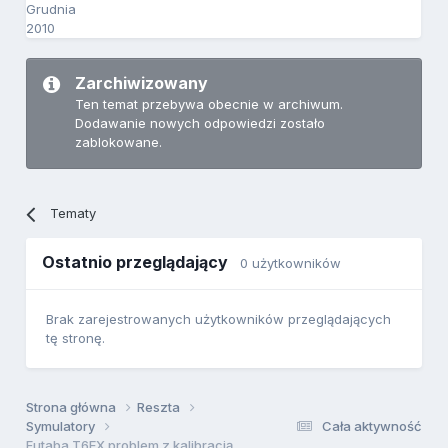
Grudnia
2010
Zarchiwizowany
Ten temat przebywa obecnie w archiwum.
Dodawanie nowych odpowiedzi zostało
zablokowane.
Tematy
Ostatnio przeglądający
0 użytkowników
Brak zarejestrowanych użytkowników przeglądających
tę stronę.
Strona główna
Reszta
Symulatory
Cała aktywność
Futaba T6EX problem z kalibracją