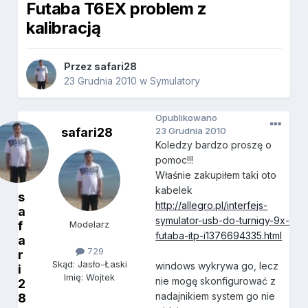
Futaba T6EX problem z
kalibracją
Przez
safari28
23 Grudnia 2010
w
Symulatory
Opublikowano
safari28
23 Grudnia 2010
Koledzy bardzo proszę o
pomoc!!!
Właśnie zakupiłem taki oto
kabelek
s
http://allegro.pl/interfejs-
a
symulator-usb-do-turnigy-9x-
f
Modelarz
futaba-itp-i1376694335.html
a
729
r
Skąd: Jasło-Łaski
windows wykrywa go, lecz
i
Imię: Wojtek
nie mogę skonfigurować z
2
nadajnikiem system go nie
8