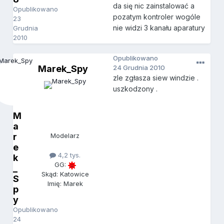
da się nic zainstalować a
Opublikowano
pozatym kontroler wogóle
23
nie widzi 3 kanału aparatury
Grudnia
2010
Opublikowano
Marek_Spy
24 Grudnia 2010
zle zgłasza siew windzie .
uszkodzony .
M
a
r
Modelarz
e
4,2 tys.
k
GG:
_
Skąd: Katowice
S
Imię: Marek
p
y
Opublikowano
24