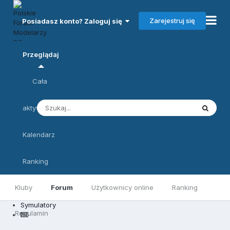
Zarejestruj się
Posiadasz konto? Zaloguj się
Przeglądaj
Cała
aktywność
Kalendarz
Ranking
Kluby
Forum
Użytkownicy online
Ranking
Symulatory
Regulamin