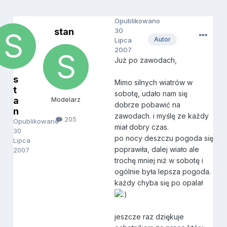
Opublikowano
stan
30
Autor
Lipca
2007
Już po zawodach,
s
Mimo silnych wiatrów w
t
sobotę, udało nam się
a
Modelarz
dobrze pobawić na
n
zawodach. i myślę ze każdy
205
Opublikowano
miał dobry czas.
30
po nocy deszczu pogoda się
Lipca
poprawiła, dalej wiało ale
2007
trochę mniej niż w sobotę i
ogólnie była lepsza pogoda.
każdy chyba się po opalał
jeszcze raz dziękuje