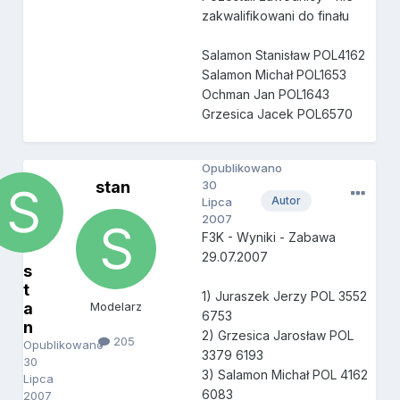
zakwalifikowani do finału
Salamon Stanisław POL4162
Salamon Michał POL1653
Ochman Jan POL1643
Grzesica Jacek POL6570
Opublikowano
stan
30
Autor
Lipca
2007
F3K - Wyniki - Zabawa
29.07.2007
s
t
1) Juraszek Jerzy POL 3552
a
Modelarz
6753
n
2) Grzesica Jarosław POL
205
Opublikowano
3379 6193
30
3) Salamon Michał POL 4162
Lipca
6083
2007