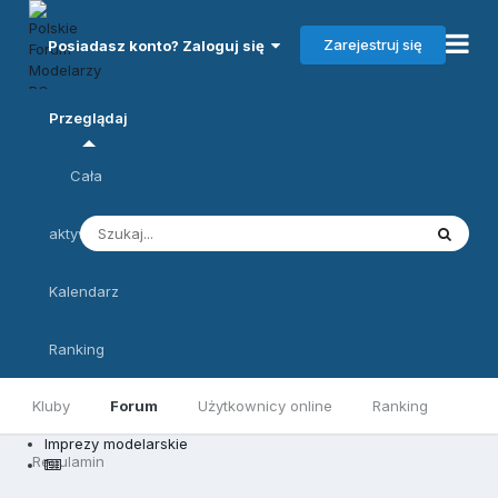
Zarejestruj się
Posiadasz konto? Zaloguj się
Przeglądaj
Cała
aktywność
Kalendarz
Ranking
Kluby
Forum
Użytkownicy online
Ranking
Imprezy modelarskie
Regulamin