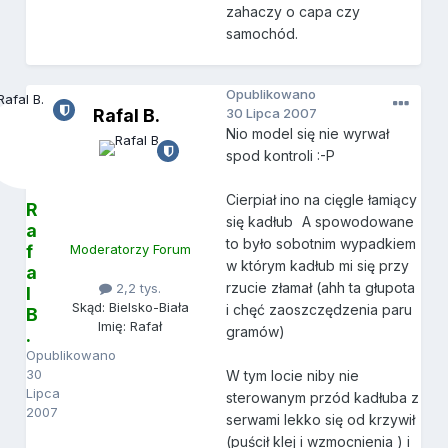
zahaczy o capa czy
samochód.
Opublikowano
Rafal B.
30 Lipca 2007
Nio model się nie wyrwał
spod kontroli :-P
Cierpiał ino na cięgle łamiący
R
się kadłub
A spowodowane
a
to było sobotnim wypadkiem
f
Moderatorzy Forum
w którym kadłub mi się przy
a
rzucie złamał (ahh ta głupota
2,2 tys.
l
Skąd: Bielsko-Biała
i chęć zaoszczędzenia paru
B
Imię: Rafał
gramów)
.
Opublikowano
30
W tym locie niby nie
Lipca
sterowanym przód kadłuba z
2007
serwami lekko się od krzywił
(puścił klej i wzmocnienia ) i