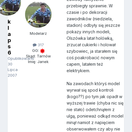
przebiegły sprawnie. W
czasie i po dekoracji
zawodników (niedziela,
k
stadion) odbyły się jeszcze
l
pokazy innych modeli,
a
Modelarz
Olszówka latał holówką,
p
zrzucał cukierki i holował
317
s
GG:
szybowiec, ja starałem się
6
Skąd: Tarnów
coś poakrobacić nowym
Opublikowano
Imię: Janek
30
capem, latałem też
Lipca
elektrykiem.
2007
Na zawodach któryś model
wyrwał się spod kontroli
(kogo??) po tym jak opadł w
wyższej trawie (chyba nic się
nie stało) odetchnąłem z
ulgą, ponieważ odkąd model
minął namiot z napięciem
obserwowałem czy aby nie