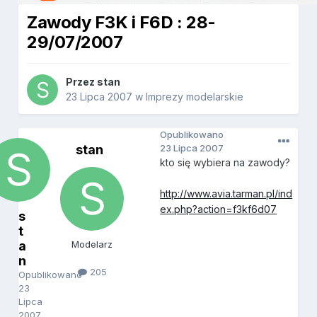
Zawody F3K i F6D : 28-
29/07/2007
Przez
stan
23 Lipca 2007
w
Imprezy modelarskie
Opublikowano
stan
23 Lipca 2007
kto się wybiera na zawody?
http://www.avia.tarman.pl/ind
ex.php?action=f3kf6d07
s
t
a
Modelarz
n
205
Opublikowano
23
Lipca
2007