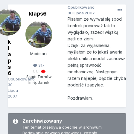
Opublikowano
klaps6
30 Lipca 2007
Pisałem że wyrwał się spod
kontroli ponieważ tak to
wyglądało, zszedł wiązką
pętli do ziemi.
k
Dzięki za wyjaśnienia,
l
myślałem że to jakaś awaria
a
Modelarz
elektroniki a model zachował
p
pełną sprawność
317
s
GG:
mechaniczną. Następnym
6
Skąd: Tarnów
razem najlepiej będzie chyba
Opublikowano
Imię: Janek
30
podejść i zapytać.
Lipca
2007
Pozdrawiam.
Zarchiwizowany
Ten temat przebywa obecnie w archiwum.
Dodawanie nowych odpowiedzi zostało