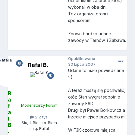
ochotnikom za prace którą
wykonali w oba dni.
Tez organizatorom i
sponsorom.
Znowu bardzo udane
zawody w Tarnów, i Zabawa.
Opublikowano
Rafal B.
30 Lipca 2007
Udane to mało powiedziane
:-)
A teraz muszę się pochwalić,
R
otóż Stan wygrał sobotnie
a
zawody F6D
f
Moderatorzy Forum
Drugi był Paweł Borkowicz a
a
trzecie miejsce przypadło mi.
2,2 tys.
l
Skąd: Bielsko-Biała
B
Imię: Rafał
W F3K czołowe miejsca
.