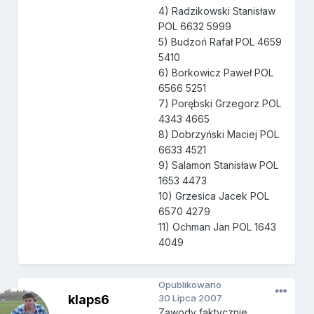
4) Radzikowski Stanisław
POL 6632 5999
5) Budzoń Rafał POL 4659
5410
6) Borkowicz Paweł POL
6566 5251
7) Porębski Grzegorz POL
4343 4665
8) Dobrzyński Maciej POL
6633 4521
9) Salamon Stanisław POL
1653 4473
10) Grzesica Jacek POL
6570 4279
11) Ochman Jan POL 1643
4049
Opublikowano
klaps6
30 Lipca 2007
Zawody faktycznie