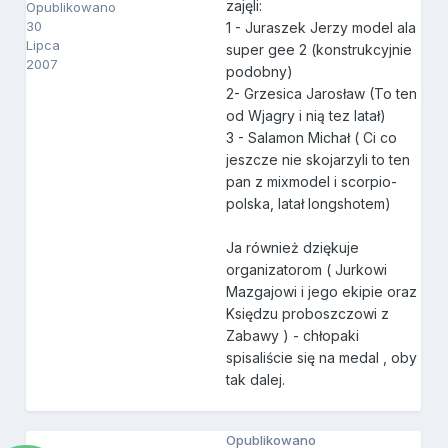
zajęli:
Opublikowano
30
1 - Juraszek Jerzy model ala
Lipca
super gee 2 (konstrukcyjnie
2007
podobny)
2- Grzesica Jarosław (To ten
od Wjagry i nią tez latał)
3 - Salamon Michał ( Ci co
jeszcze nie skojarzyli to ten
pan z mixmodel i scorpio-
polska, latał longshotem)
Ja również dziękuje
organizatorom ( Jurkowi
Mazgajowi i jego ekipie oraz
Księdzu proboszczowi z
Zabawy ) - chłopaki
spisaliście się na medal , oby
tak dalej.
Opublikowano