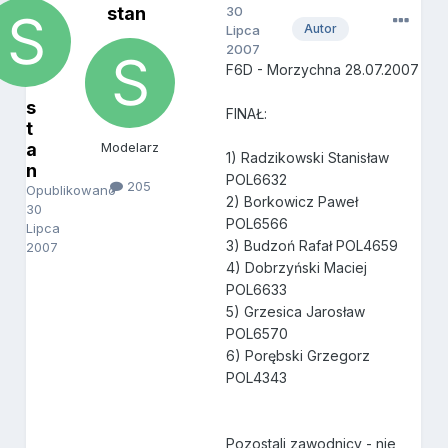
stan
30
Autor
Lipca
2007
F6D - Morzychna 28.07.2007
s
FINAŁ:
t
a
Modelarz
1) Radzikowski Stanisław
n
POL6632
205
Opublikowano
2) Borkowicz Paweł
30
POL6566
Lipca
3) Budzoń Rafał POL4659
2007
4) Dobrzyński Maciej
POL6633
5) Grzesica Jarosław
POL6570
6) Porębski Grzegorz
POL4343
Pozostali zawodnicy - nie