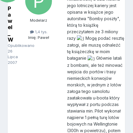
jego lotniczej kariery jest
P
opisana w książce jego
a
autorstwa "Bomby poszły",
w
Modelarz
którą to książkę
el
przeczytałem ze 3 miliony
1,4 tys.
_
Imię: Paweł
razy
Mogę podać resztę
W
załogi, ale muszę odnaleźć
Opublikowano
26
tę książeczkę w moim
Lipca
bałaganie
Głównie latali
2007
z bombami, ale też minować
wejścia do portów i trasy
niemieckich konwojów
morskich, w jednym z lotów
załoga tego samolotu
zaatakowała u-boota który
wypływał z portu podczas
stawiania min. Pilot wykonał
najpierw 1 pełną turę lotów
bojowych na Wellingtonie
(300h w powietrzu), potem