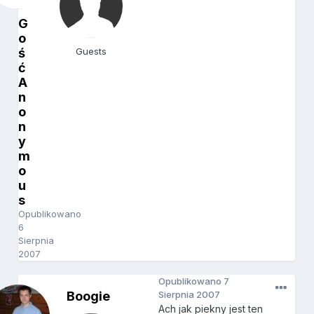
G
o
ś
Guests
ć
A
n
o
n
y
m
o
u
s
Opublikowano
6
Sierpnia
2007
Opublikowano
7
Boogie
Sierpnia 2007
Ach jak piekny jest ten