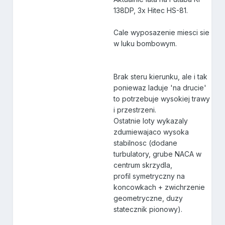
138DP, 3x Hitec HS-81.
Cale wyposazenie miesci sie
w luku bombowym.
Brak steru kierunku, ale i tak
poniewaz laduje 'na drucie'
to potrzebuje wysokiej trawy
i przestrzeni.
Ostatnie loty wykazaly
zdumiewajaco wysoka
stabilnosc (dodane
turbulatory, grube NACA w
centrum skrzydla,
profil symetryczny na
koncowkach + zwichrzenie
geometryczne, duzy
statecznik pionowy).