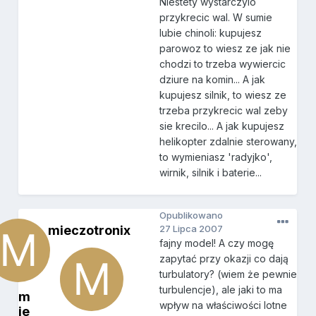
Niestety wystarczylo
przykrecic wal. W sumie
lubie chinoli: kupujesz
parowoz to wiesz ze jak nie
chodzi to trzeba wywiercic
dziure na komin... A jak
kupujesz silnik, to wiesz ze
trzeba przykrecic wal zeby
sie krecilo... A jak kupujesz
helikopter zdalnie sterowany,
to wymieniasz 'radyjko',
wirnik, silnik i baterie...
Opublikowano
mieczotronix
27 Lipca 2007
fajny model! A czy mogę
zapytać przy okazji co dają
turbulatory? (wiem że pewnie
turbulencje), ale jaki to ma
m
wpływ na właściwości lotne
ie