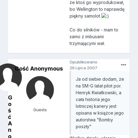
że ktoś go wyprodukował,
bo Wellington to naprawdę
piękny samolot
Co do silników - mam to
samo z imbusami
trzymającymi wał.
Opublikowano
Gość Anonymous
26 Lipca 2007
Ja od siebie dodam, że
na SM-G latał pilot por.
Henryk Kwiatkowski, a
G
cała historia jego
o
lotniczej kariery jest
ś
Guests
opisana w książce jego
ć
autorstwa "Bomby
A
poszły"
n
o