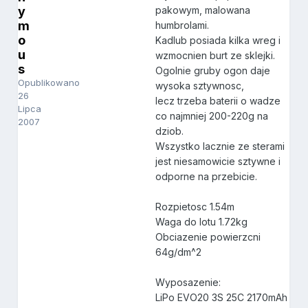
y
pakowym, malowana
m
humbrolami.
o
Kadlub posiada kilka wreg i
u
wzmocnien burt ze sklejki.
s
Ogolnie gruby ogon daje
Opublikowano
wysoka sztywnosc,
26
lecz trzeba baterii o wadze
Lipca
co najmniej 200-220g na
2007
dziob.
Wszystko lacznie ze sterami
jest niesamowicie sztywne i
odporne na przebicie.
Rozpietosc 1.54m
Waga do lotu 1.72kg
Obciazenie powierzcni
64g/dm^2
Wyposazenie:
LiPo EVO20 3S 25C 2170mAh