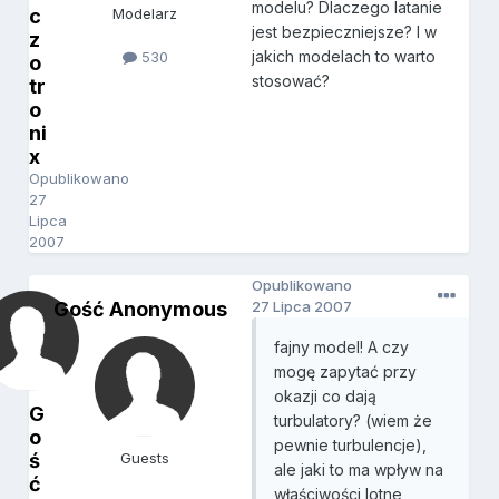
modelu? Dlaczego latanie
c
Modelarz
jest bezpieczniejsze? I w
z
jakich modelach to warto
530
o
stosować?
tr
o
ni
x
Opublikowano
27
Lipca
2007
Opublikowano
Gość Anonymous
27 Lipca 2007
fajny model! A czy
mogę zapytać przy
okazji co dają
G
turbulatory? (wiem że
o
pewnie turbulencje),
ś
Guests
ale jaki to ma wpływ na
ć
właściwości lotne