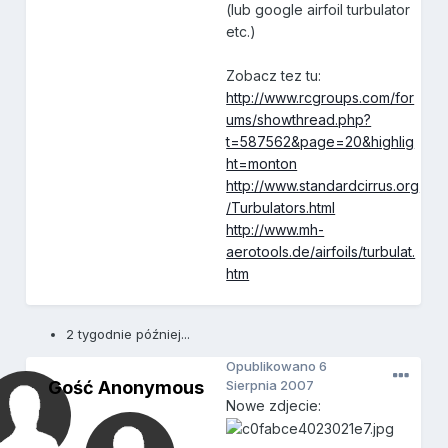
(lub google airfoil turbulator
etc.)
Zobacz tez tu:
http://www.rcgroups.com/for
ums/showthread.php?
t=587562&page=20&highlig
ht=monton
http://www.standardcirrus.org
/Turbulators.html
http://www.mh-
aerotools.de/airfoils/turbulat.
htm
2 tygodnie później...
Opublikowano
6
Gość Anonymous
Sierpnia 2007
Nowe zdjecie: