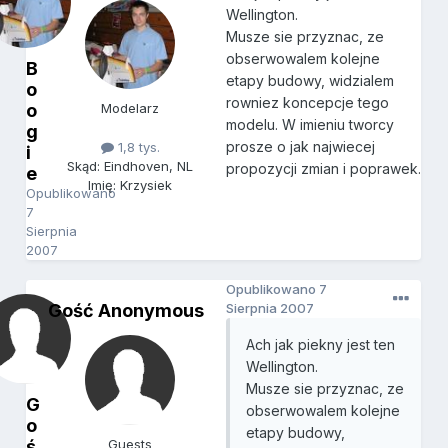
Wellington.
Musze sie przyznac, ze
obserwowalem kolejne
B
etapy budowy, widzialem
o
rowniez koncepcje tego
o
Modelarz
modelu. W imieniu tworcy
g
prosze o jak najwiecej
1,8 tys.
i
Skąd: Eindhoven, NL
propozycji zmian i poprawek.
e
Imię: Krzysiek
Opublikowano
7
Sierpnia
2007
Opublikowano
7
Gość Anonymous
Sierpnia 2007
Ach jak piekny jest ten
Wellington.
Musze sie przyznac, ze
G
obserwowalem kolejne
o
etapy budowy,
ś
Guests