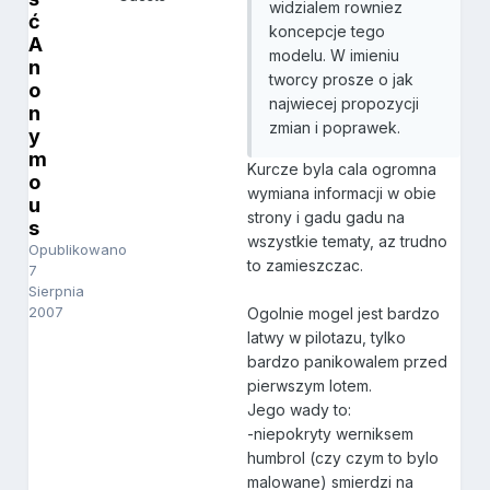
widzialem rowniez
ć
koncepcje tego
A
modelu. W imieniu
n
tworcy prosze o jak
o
najwiecej propozycji
n
zmian i poprawek.
y
m
Kurcze byla cala ogromna
o
wymiana informacji w obie
u
strony i gadu gadu na
s
wszystkie tematy, az trudno
Opublikowano
to zamieszczac.
7
Sierpnia
2007
Ogolnie mogel jest bardzo
latwy w pilotazu, tylko
bardzo panikowalem przed
pierwszym lotem.
Jego wady to:
-niepokryty werniksem
humbrol (czy czym to bylo
malowane) smierdzi na