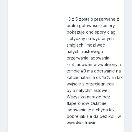
-3 z 5 zostalo przerwane z
braku gotowosci kamery,
pokazuje ono spory ciag
statyczny na wybranych
smiglach i mozliwec
natychmiastowego
przerwania ladowania
-z 4 ladowan w zwolnionym
tempie #3 ma oderwanie na
katcie natarcia ok 15% a i tak
wyjscie z przeciagniecia
bylo natychmiastowe
Wszystko narazie bez
flaperonow. Ostatnie
ladowanie jest chyba tak
dobre jak sie da bez kol i w
wysokiej trawie.