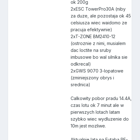
ok 200g
2xESC TowerPro30A (niby
za duze, ale pozostaja ok 45
celsiusza wiec waidomo ze
pracuja efektywnie)
2xT-ZONE BM2410-12
(ostroznie z nimi, musialem
dac loctite na sruby
imbusowe bo wal silnika sie
odkrecal)
2xGWS 9070 3-lopatowe
(zminiejszony obrys i
srednica)
Calkowity pobor pradu 14.4A,
czas lotu ok 7 minut ale w
pierwszych lotach latam
szybko wiec wydluzenie do
10m jest mozliwe.
Aktualnie lata na Futaba RF-