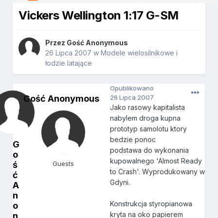
Vickers Wellington 1:17 G-SM
Przez Gość Anonymous
26 Lipca 2007
w
Modele wielosilnikowe i
łodzie latające
Opublikowano
Gość Anonymous
26 Lipca 2007
Jako rasowy kapitalista
nabylem droga kupna
prototyp samolotu ktory
bedzie ponoc
G
podstawa do wykonania
o
kupowalnego 'Almost Ready
ś
Guests
to Crash'. Wyprodukowany w
ć
Gdyni.
A
n
Konstrukcja styropianowa
o
kryta na oko papierem
n