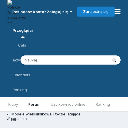
Zarejestruj się
Posiadasz konto? Zaloguj się
Przeglądaj
Cała
aktywność
Kalendarz
Ranking
Kluby
Forum
Użytkownicy online
Ranking
Modele wielosilnikowe i łodzie latające
Regulamin