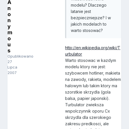
A
modelu? Dlaczego
n
latanie jest
o
bezpieczniejsze? I w
n
jakich modelach to
y
warto stosować?
m
o
u
http://en.wikipedia.org/wiki/T
s
urbulator
Opublikowano
Warto stosowac w kazdym
27
modelu ktory nie jest:
Lipca
2007
szybowcem hotliner, makieta
na zawody, rakieta, modelem
halowym lub takim ktory ma
szorstkie skrzydla (gola
balsa, papier japonski).
Turbulator zwieksza
wspolczynnik oporu Cx
skrzydla dla szerokiego
zakresu predkosci, ale