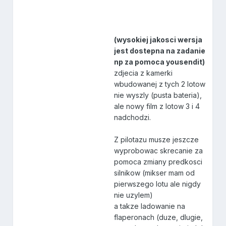
(wysokiej jakosci wersja
jest dostepna na zadanie
np za pomoca yousendit)
zdjecia z kamerki
wbudowanej z tych 2 lotow
nie wyszly (pusta bateria),
ale nowy film z lotow 3 i 4
nadchodzi.
Z pilotazu musze jeszcze
wyprobowac skrecanie za
pomoca zmiany predkosci
silnikow (mikser mam od
pierwszego lotu ale nigdy
nie uzylem)
a takze ladowanie na
flaperonach (duze, dlugie,