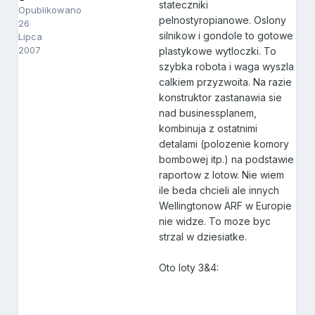
stateczniki
Opublikowano
pelnostyropianowe. Oslony
26
silnikow i gondole to gotowe
Lipca
2007
plastykowe wytloczki. To
szybka robota i waga wyszla
calkiem przyzwoita. Na razie
konstruktor zastanawia sie
nad businessplanem,
kombinuja z ostatnimi
detalami (polozenie komory
bombowej itp.) na podstawie
raportow z lotow. Nie wiem
ile beda chcieli ale innych
Wellingtonow ARF w Europie
nie widze. To moze byc
strzal w dziesiatke.
Oto loty 3&4: