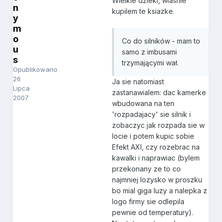
Wielkie dzieki, wlasnie
n
kupilem te ksiazke.
y
m
o
Co do silników - mam to
u
samo z imbusami
s
trzymającymi wał.
Opublikowano
26
Ja sie natomiast
Lipca
zastanawialem: dac kamerke
2007
wbudowana na ten
'rozpadajacy' sie silnik i
zobaczyc jak rozpada sie w
locie i potem kupic sobie
Efekt AXI, czy rozebrac na
kawalki i naprawiac (bylem
przekonany ze to co
najmniej lozysko w proszku
bo mial giga luzy a nalepka z
logo firmy sie odlepila
pewnie od temperatury).