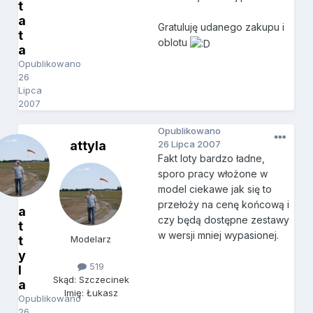
t
a
Gratuluję udanego zakupu i
t
oblotu
a
Opublikowano
26
Lipca
2007
Opublikowano
attyla
26 Lipca 2007
Fakt loty bardzo ładne,
sporo pracy włożone w
model ciekawe jak się to
przełoży na cenę końcową i
a
czy będą dostępne zestawy
t
w wersji mniej wypasionej.
t
Modelarz
y
519
l
Skąd: Szczecinek
a
Imię: Łukasz
Opublikowano
26