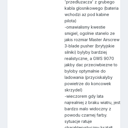
'przedluzacza' z grubego
kabla glosnikowego (bateria
wchodzi az pod kabine
pilota)
-omawialismy kwestie
smigiel, ogolnie stanelo ze
jakis rozmiar Master Airscrew
3-blade pusher (brytyjskie
silniki) bylyby bardziej
realistyczne, a GWS 9070
jakby dac przeciwbiezne to
byloby optymalnie do
ladowania (przyciskalyby
powietrze do koncowek
skrzydel)
-wieczorem gdy lata
najrealniej z braku wiatru, jest
bardzo malo widoczny z
powodu czarnej farby.
sytuacje ratuje
charakterystyczny ksztalt