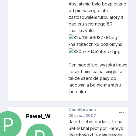
Aby latanie bylo bezpieczne
od pierwszego lotu
zastosowalem turbulatory z
papieru sciernego 80:
-na skrzydle:
-na stateczniku poziomym:
Ten model lubi wysoka trawe
i brak hamulca na smigle, a
takze szerokie pasy do
ladowania bo nie ma steru
kierunku.
Opublikowano
Pawel_W
26 Lipca 2007
Ja od siebie dodam, że na
SM-G latał pilot por. Henryk
Kwiatkowski, a cała historia