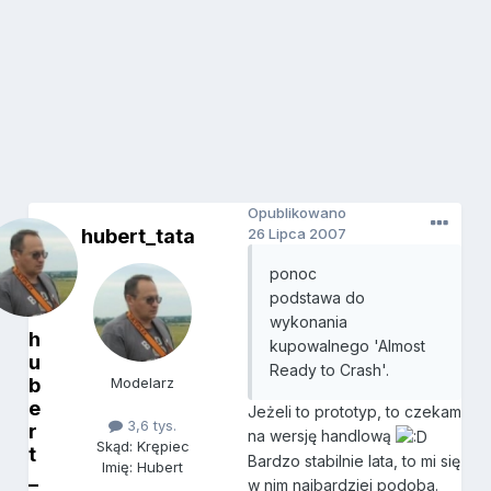
Opublikowano
hubert_tata
26 Lipca 2007
ponoc
podstawa do
wykonania
h
kupowalnego 'Almost
u
Ready to Crash'.
b
Modelarz
e
Jeżeli to prototyp, to czekam
3,6 tys.
r
na wersję handlową
Skąd: Krępiec
t
Bardzo stabilnie lata, to mi się
Imię: Hubert
_
w nim najbardziej podoba.