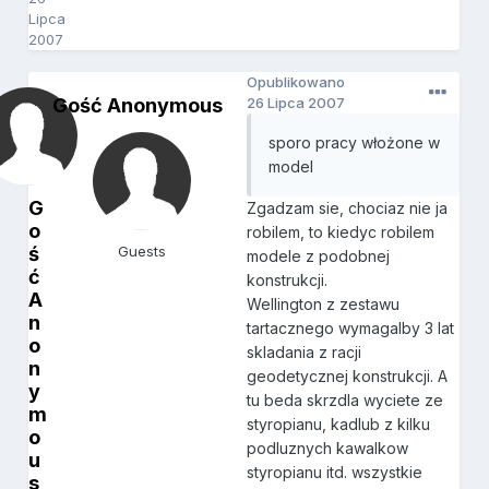
Lipca
2007
Opublikowano
Gość Anonymous
26 Lipca 2007
sporo pracy włożone w
model
G
Zgadzam sie, chociaz nie ja
o
robilem, to kiedyc robilem
ś
Guests
modele z podobnej
ć
konstrukcji.
A
Wellington z zestawu
n
tartacznego wymagalby 3 lat
o
skladania z racji
n
geodetycznej konstrukcji. A
y
tu beda skrzdla wyciete ze
m
styropianu, kadlub z kilku
o
podluznych kawalkow
u
styropianu itd. wszystkie
s