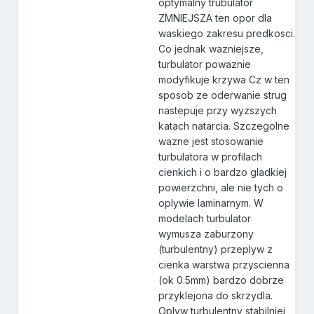
optymalny trubulator
ZMNIEJSZA ten opor dla
waskiego zakresu predkosci.
Co jednak wazniejsze,
turbulator powaznie
modyfikuje krzywa Cz w ten
sposob ze oderwanie strug
nastepuje przy wyzszych
katach natarcia. Szczegolne
wazne jest stosowanie
turbulatora w profilach
cienkich i o bardzo gladkiej
powierzchni, ale nie tych o
oplywie laminarnym. W
modelach turbulator
wymusza zaburzony
(turbulentny) przeplyw z
cienka warstwa przyscienna
(ok 0.5mm) bardzo dobrze
przyklejona do skrzydla.
Oplyw turbulentny stabilniej