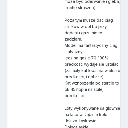
moze byc oderwanie i gleba,
troche straszno).
Poza tym musze dac ciag
silnikow w dol bo przy
dodaniu gazu nieco
zadziera.
Model ma fantastyczny ciag
statyczny,
lecz na gazie 70-100%
predkosc wydaje sie ustalac
(za maly kat lopat na wieksze
predkosci, i dobrze).
Kat wznoszenia po starcie to
ok 45stopni na stalej
predkosci.
Loty wykonywane sa glownie
na lace w Dębinie kolo
Jelcza-Laskowic -
Dolnoslaskie.