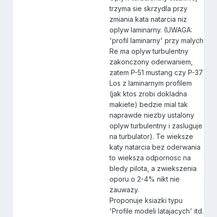
trzyma sie skrzydla przy
zmiania kata natarcia niz
oplyw laminarny. (UWAGA:
'profil laminarny' przy malych
Re ma oplyw turbulentny
zakonczony oderwaniem,
zatem P-51 mustang czy P-37
Los z laminarnym profilem
(jak ktos zrobi dokladna
makiete) bedzie mial tak
naprawde niezby ustalony
oplyw turbulentny i zasluguje
na turbulator). Te wieksze
katy natarcia bez oderwania
to wieksza odpornosc na
bledy pilota, a zwiekszenia
oporu o 2-4% nikt nie
zauwazy.
Proponuje ksiazki typu
'Profile modeli latajacych' itd.