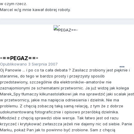
w czym rzecz.
Marcel w/g mnie kawał dobrej roboty.
-==PEGAZ==-
Opublikowano
3 Sierpnia 2007
Oj Panowie ... i po co ta cała debata ? Zasilacz zrobiony jest pięknie i
starannie, do tego w bardzo prosty i przejrzysty sposób
przedstawiony, szczególnie dla elektroników-amatorów nie
zaznajomionymi ze schematami przetwornic. Ja już widzę jak kolega
Marek_Spy tłumaczy kilkunastolatkowi jak ma sprawdzić jaki scalak jest
w przetwornicy, jakie ma napięcia odniesienia i dzielnik. Nie ma
problemu. Z chęcią zobaczę taką samą relację, z tym że z dobrze
udokumentowaną fotograficznie i opisowo przeróbką dzielnika.
Młodzież z chęcią sprawdzi obie wersje. Tak łatwo jest od razu
krzyczeć i krytykować zwłaszcza jeżeli nie dajemy nic od siebie. Panie
Marku, pokaż Pan jak to powinno być zrobione. Sam z chęcią