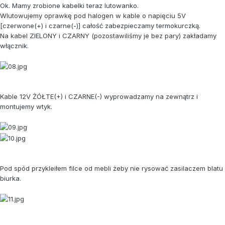
Ok. Mamy zrobione kabelki teraz lutowanko.
Wlutowujemy oprawkę pod halogen w kable o napięciu 5V
[czerwone(+) i czarne(-)] całość zabezpieczamy termokurczką.
Na kabel ZIELONY i CZARNY (pozostawiliśmy je bez pary) zakładamy
włącznik.
Kable 12V ŻÓŁTE(+) i CZARNE(-) wyprowadzamy na zewnątrz i
montujemy wtyk.
Pod spód przykleiłem filce od mebli żeby nie rysować zasilaczem blatu
biurka.