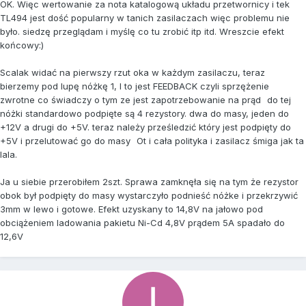
OK. Więc wertowanie za nota katalogową układu przetwornicy i tek
TL494 jest dość popularny w tanich zasilaczach więc problemu nie
było. siedzę przeglądam i myślę co tu zrobić itp itd. Wreszcie efekt
końcowy:)
Scalak widać na pierwszy rzut oka w każdym zasilaczu, teraz
bierzemy pod lupę nóżkę 1, I to jest FEEDBACK czyli sprzężenie
zwrotne co świadczy o tym ze jest zapotrzebowanie na prąd
do tej
nóżki standardowo podpięte są 4 rezystory. dwa do masy, jeden do
+12V a drugi do +5V. teraz należy prześledzić który jest podpięty do
+5V i przelutować go do masy
Ot i cała polityka i zasilacz śmiga jak ta
lala.
Ja u siebie przerobiłem 2szt. Sprawa zamknęła się na tym że rezystor
obok był podpięty do masy wystarczyło podnieść nóżke i przekrzywić
3mm w lewo i gotowe. Efekt uzyskany to 14,8V na jałowo pod
obciążeniem ladowania pakietu Ni-Cd 4,8V prądem 5A spadało do
12,6V