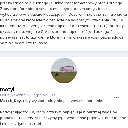
przetwornica to nic innego ja układ transformatorowy prądu stałego .
Zeby transformator działał to musi byc prad zmienny , to jest
wytwarzane w układzie kluczującym . Dozorem napięcia zajmuje sie tu
układ scalony ktory mierzy napiecie na wybranym uzwojenie ( tu 5 V ) .
mnie chodzi o to zeby zmienic napiecie odniesienia ( V ref ) tak zeby
uzyskac na uzwojenie 5 V pozadane napiecie 12 V dlaczego ?
poniewaz jest to uzwojenie ktore ma najwiekszą wydajność prądową
sam nie wiem czy to jasne
motyl
Opublikowano
6 Sierpnia 2007
Marek_Spy
, niby wykład dobry ale jest zawsze jedno ale
Podkręcając tor 5V, który przy tym napięciu jest bardziej wydajny
prądowo , niestety zmniejszymy jego wydajność prądową
moc to moc
i nic się z tym nie zrobi.