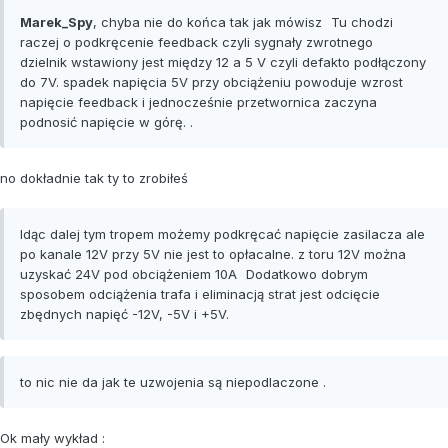
Marek_Spy
, chyba nie do końca tak jak mówisz
Tu chodzi
raczej o podkręcenie feedback czyli sygnały zwrotnego
dzielnik wstawiony jest między 12 a 5 V czyli defakto podłączony
do 7V. spadek napięcia 5V przy obciążeniu powoduje wzrost
napięcie feedback i jednocześnie przetwornica zaczyna
podnosić napięcie w górę. .
no dokładnie tak ty to zrobiłeś
Idąc dalej tym tropem możemy podkręcać napięcie zasilacza ale
po kanale 12V przy 5V nie jest to opłacalne. z toru 12V można
uzyskać 24V pod obciążeniem 10A
Dodatkowo dobrym
sposobem odciążenia trafa i eliminacją strat jest odcięcie
zbędnych napięć -12V, -5V i +5V.
to nic nie da jak te uzwojenia są niepodlaczone .
Ok mały wykład :