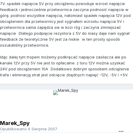
7V. spadek napięcia 5V przy obciążeniu powoduje wzrost napięcie
feedback i jednocześnie przetwornica zaczyna podnosić napięcie w
górę. podnosi wszystkie napięcia, natomiast spadek napięcia 12V pod
obciążeniem dla przetwornicy jest sygnałem wzrostu napięcia 5V i
przetwornica sama zapędza sie w kozi róg i zaczyna zmniejszać
napięcie
Dlatego podpięcie rezystora z 5V do masy daje nam sygnał
feedback że teoretycznie 5V jest za niskie
w ten prosty sposób
oszukaliśmy przetwornice.
Idąc dalej tym tropem możemy podkręcać napięcie zasilacza ale po
kanale 12V przy 5V nie jest to opłacalne. z toru 12V można uzyskać
24V pod obciążeniem 10A
Dodatkowo dobrym sposobem odciążenia
trafa i eliminacją strat jest odcięcie zbędnych napięć -12V, -5V i +5V.
Marek_Spy
Opublikowano
6 Sierpnia 2007