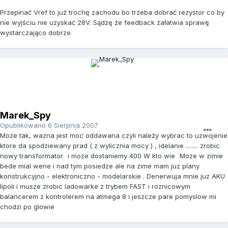
Przepinać Vref to już trochę zachodu bo trzeba dobrać rezystor co by
nie wyjściu nie uzyskać 28V. Sądzę że feedback załatwia sprawę
wystarczająco dobrze
Marek_Spy
Opublikowano
6 Sierpnia 2007
Moze tak, wazna jest moc oddawana czyli należy wybrac to uzwojenie
ktore da spodziewany prad ( z wylicznia mocy ) , idelanie ........ zrobic
nowy transformator
i moze dostaniemy 400 W kto wie
Moze w zimie
bede mial wene i nad tym posiedze ale na zime mam juz plany
konstrukcyjno - elektroniczno - modelarskie . Denerwuja mnie juz AKU
lipoli i musze zrobic ladowarke z trybem FAST i roznicowym
balancerem z kontrolerem na atmega 8 i jeszcze pare pomyslow mi
chodzi po glowie