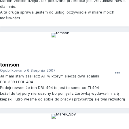
Marcin Wielkie dzięki .Tak pokazana przeróbka jest zrozumiała nawet
dla mnie.
A ta druga sprawa ,jestem do usług. oczywiscie w miare moich
możliwości.
tomson
Opublikowano
6 Sierpnia 2007
Ja mam stary zasilacz AT w którym siedzą dwa scalaki
DBL 339 i DBL 494
Podejrzewam że ten DBL 494 to jest to samo co TL494
Leżał do tej pory nieruszony bo pomysł z żarówką wydawał mi się
kiepski, jutro wezmę go sobie do pracy i przypatrzę się tym rezystorą