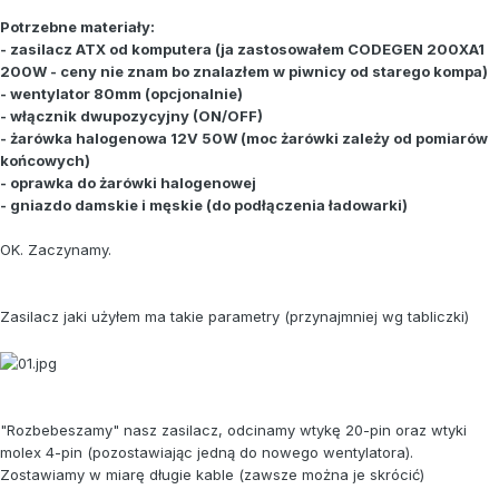
Potrzebne materiały:
- zasilacz ATX od komputera (ja zastosowałem CODEGEN 200XA1
200W - ceny nie znam bo znalazłem w piwnicy od starego kompa)
- wentylator 80mm (opcjonalnie)
- włącznik dwupozycyjny (ON/OFF)
- żarówka halogenowa 12V 50W (moc żarówki zależy od pomiarów
końcowych)
- oprawka do żarówki halogenowej
- gniazdo damskie i męskie (do podłączenia ładowarki)
OK. Zaczynamy.
Zasilacz jaki użyłem ma takie parametry (przynajmniej wg tabliczki)
"Rozbebeszamy" nasz zasilacz, odcinamy wtykę 20-pin oraz wtyki
molex 4-pin (pozostawiając jedną do nowego wentylatora).
Zostawiamy w miarę długie kable (zawsze można je skrócić)