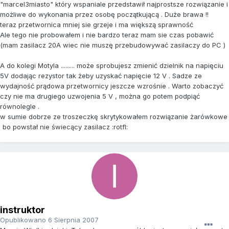
"marcel3miasto" który wspaniale przedstawił najprostsze rozwiązanie i
możliwe do wykonania przez osobę początkującą . Duże brawa !!
teraz przetwornica mniej sie grzeje i ma większą sprawność
Ale tego nie probowałem i nie bardzo teraz mam sie czas pobawić
(mam zasilacz 20A wiec nie muszę przebudowywać zasilaczy do PC )
A do kolegi Motyla ......... może sprobujesz zmienić dzielnik na napięciu
5V dodając rezystor tak żeby uzyskać napięcie 12 V . Sadze ze
wydajność prądowa przetwornicy jeszcze wzrośnie . Warto zobaczyć
czy nie ma drugiego uzwojenia 5 V , można go potem podpiąć
równolegle .
w sumie dobrze ze troszeczkę skrytykowałem rozwiązanie żarówkowe
bo powstał nie świecący zasilacz :rotfl:
instruktor
Opublikowano
6 Sierpnia 2007