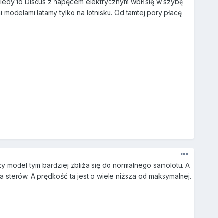
iedy to Discus z napędem elektrycznym wbił się w szybę
modelami latamy tylko na lotnisku. Od tamtej pory płacę
 model tym bardziej zbliża się do normalnego samolotu. A
sterów. A prędkość ta jest o wiele niższa od maksymalnej.