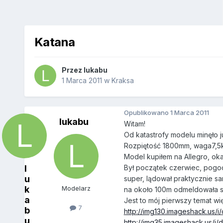
Katana
Przez
lukabu
1 Marca 2011
w
Kraksa
Opublikowano
1 Marca 2011
lukabu
Witam!
Od katastrofy modelu minęło 
Rozpiętość 1800mm, waga7,5kg
Model kupiłem na Allegro, okaz
l
Był początek czerwiec, pogod
u
super, lądował praktycznie sa
k
Modelarz
na około 100m odmeldowała si
a
Jest to mój pierwszy temat wi
7
b
http://img130.imageshack.us/
u
http://img35.imageshack.us/i/