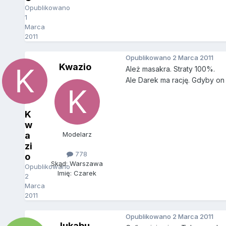
Opublikowano
1
Marca
2011
Opublikowano
2 Marca 2011
Kwazio
Ależ masakra. Straty 100%.
Ale Darek ma rację. Gdyby on 
K
w
a
Modelarz
zi
778
o
Skąd: Warszawa
Opublikowano
Imię: Czarek
2
Marca
2011
Opublikowano
2 Marca 2011
lukabu