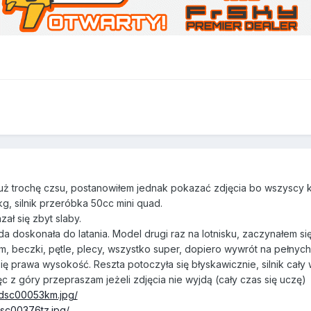
już trochę czsu, postanowiłem jednak pokazać zdjęcia bo wszyscy k
, silnik przeróbka 50cc mini quad.
ał się zbyt slaby.
a doskonała do latania. Model drugi raz na lotnisku, zaczynałem 
m, beczki, pętle, plecy, wszystko super, dopiero wywrót na pełnych o
ę prawa wysokość. Reszta potoczyła się błyskawicznie, silnik cały
ęc z góry przepraszam jeżeli zdjęcia nie wyjdą (cały czas się uczę)
i/dsc00053km.jpg/
dsc00376tz.jpg/