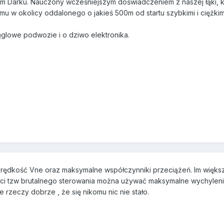
m Darku. Nauczony wcześniejszym doświadczeniem z naszej łąki, k
w okolicy oddalonego o jakieś 500m od startu szybkimi i ciężkimi 
węglowe podwozie i o dziwo elektronika.
rędkość Vne oraz maksymalne współczynniki przeciążeń. Im większy
ci tzw brutalnego sterowania można używać maksymalne wychylenia 
 rzeczy dobrze , że się nikomu nic nie stało.