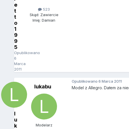
e
523
t
Skąd: Zawiercie
t
Imię: Damian
o
1
9
9
5
Opublikowano
6
Marca
2011
Opublikowano
6 Marca 2011
lukabu
Model z Allegro. Dałem za ni
l
u
k
Modelarz