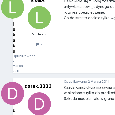
Całkowicie się z Tobą zgadza
antywłamaniową jedynego domu 
również ubezpieczenie.
Co do strat to ocalało tylko 
l
u
k
Modelarz
a
7
b
u
Opublikowano
2
Marca
2011
Opublikowano
2 Marca 2011
darek.3333
Każda konstrukcja ma swoją p
w akrobacie tylko do prędkoś
Szkoda modelu - ale w gruncie
d