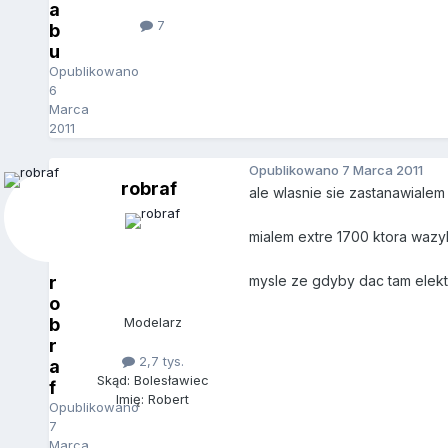
a
7
b
u
Opublikowano
6
Marca
2011
Opublikowano
7 Marca 2011
robraf
ale wlasnie sie zastanawialem
mialem extre 1700 ktora wazy
r
mysle ze gdyby dac tam elekt
o
b
Modelarz
r
2,7 tys.
a
Skąd: Bolesławiec
f
Imię: Robert
Opublikowano
7
Marca