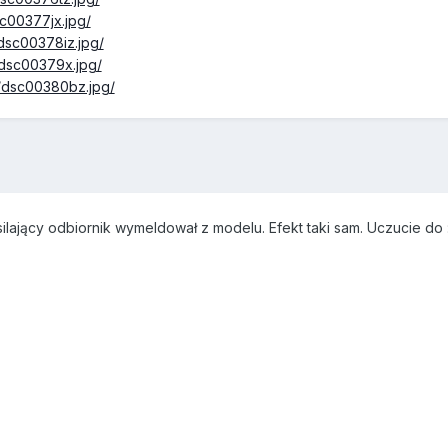
sc00377jx.jpg/
/dsc00378iz.jpg/
/dsc00379x.jpg/
i/dsc00380bz.jpg/
silający odbiornik wymeldował z modelu. Efekt taki sam. Uczucie do :