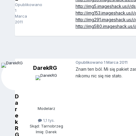
Opublikowano
http://img5.imageshack.us/i/d
1
http://img153.imageshack.us/i
Marca
http://img291.imageshack.us/i
2011
http://img580.imageshack.us/
Opublikowano
1 Marca 2011
DarekRG
Znam ten ból. Mi się pakiet za
nikomu nic się nie stało.
D
a
r
Modelarz
e
1,1 tys.
k
Skąd: Tarnobrzeg
R
Imię: Darek
G