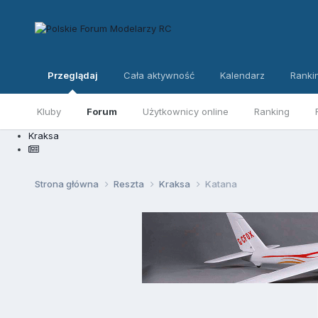
Przeglądaj
Cała aktywność
Kalendarz
Ranki
Kluby
Forum
Użytkownicy online
Ranking
Kraksa
Strona główna
Reszta
Kraksa
Katana