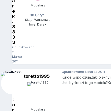
a
r
Modelarz
e
1,7 tys.
k
Skąd: Warszawa
.
Imię: Darek
3
3
3
3
Opublikowano
2
Marca
2011
Opublikowano
6 Marca 2011
toretto1995
Kurde współczuję,taki piękny 
Jaki był koszt tego modelu?
t
o
r
Modelarz