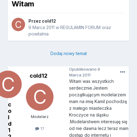
Witam
Przez
cold12
9 Marca 2011
w
REGULAMIN FORUM oraz
powitalnia
Dodaj nowy temat
Opublikowano
9
cold12
Marca 2011
Witam was wszystkich
serdecznie.Jestem
początkującym modelarzem
mam na imię Kamil pochodzę
c
z małego miasteczka
o
Kroczyce na śląsku
l
Modelarz
.Modelarstwem interesuję się
d
od nie dawna lecz teraz mam
17
1
dostęp do internetu i
2