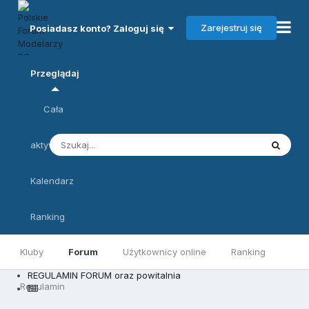
Zarejestruj się
Posiadasz konto? Zaloguj się
Przeglądaj
Cała
aktywność
Kalendarz
Ranking
Kluby
Forum
Użytkownicy online
Ranking
REGULAMIN FORUM oraz powitalnia
Regulamin