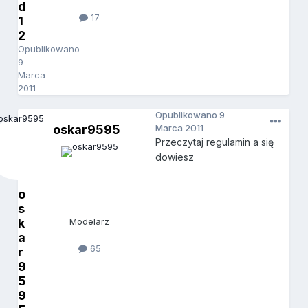
d
17
1
2
Opublikowano
9
Marca
2011
Opublikowano
9
oskar9595
Marca 2011
Przeczytaj regulamin a się
dowiesz
o
s
k
Modelarz
a
65
r
9
5
9