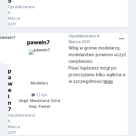
5
Opublikowano
9
Marca
2011
Opublikowano
9
paweln7
Marca 2011
Witaj w gronie modelarzy,
modelarstwo powinno uczyć
cierpliwości.
Pisać będziesz mógł po
p
przeczytaniu kilku wątków a
a
w szczególności
tego
w
Modelarz
e
1,1 tys.
l
Skąd: Miedziana Góra
n
Imię: Paweł
7
Opublikowano
9
Marca
2011