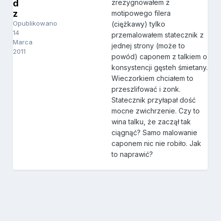
d
zrezygnowałem z
z
motipowego filera
Opublikowano
(ciężkawy) tylko
14
przemalowałem statecznik z
Marca
jednej strony (może to
2011
powód) caponem z talkiem o
konsystencji gęsteh śmietany.
Wieczorkiem chciałem to
przeszlifować i zonk.
Statecznik przyłapał dość
mocne zwichrzenie. Czy to
wina talku, że zaczął tak
ciągnąć? Samo malowanie
caponem nic nie robiło. Jak
to naprawić?