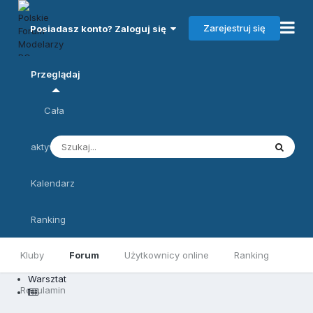
Zarejestruj się
Posiadasz konto? Zaloguj się
Przeglądaj
Cała
aktywność
Kalendarz
Ranking
Kluby
Forum
Użytkownicy online
Ranking
Warsztat
Regulamin