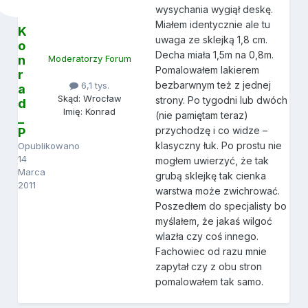
wysychania wygiął deskę.
Miałem identycznie ale tu
K
uwaga ze sklejką 1,8 cm.
o
Decha miała 1,5m na 0,8m.
n
Moderatorzy Forum
Pomalowałem lakierem
r
bezbarwnym też z jednej
6,1 tys.
a
Skąd: Wrocław
strony. Po tygodni lub dwóch
d
Imię: Konrad
(nie pamiętam teraz)
_
przychodzę i co widze –
P
klasyczny łuk. Po prostu nie
Opublikowano
14
mogłem uwierzyć, że tak
Marca
grubą sklejkę tak cienka
2011
warstwa może zwichrować.
Poszedłem do specjalisty bo
myślałem, że jakaś wilgoć
wlazła czy coś innego.
Fachowiec od razu mnie
zapytał czy z obu stron
pomalowałem tak samo.