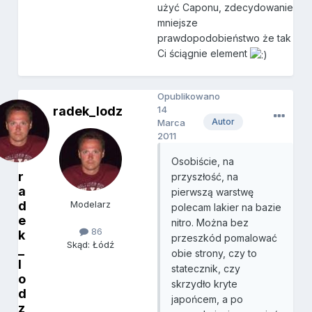
użyć Caponu, zdecydowanie
mniejsze
prawdopodobieństwo że tak
Ci ściągnie element
Opublikowano
radek_lodz
14
Autor
Marca
2011
Osobiście, na
r
przyszłość, na
a
pierwszą warstwę
d
Modelarz
polecam lakier na bazie
e
nitro. Można bez
86
k
przeszkód pomalować
Skąd: Łódź
_
obie strony, czy to
l
statecznik, czy
o
skrzydło kryte
d
japońcem, a po
z