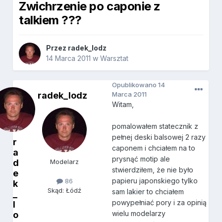
Zwichrzenie po caponie z
talkiem ???
Przez
radek_lodz
14 Marca 2011
w
Warsztat
Opublikowano
14
radek_lodz
Marca 2011
Witam,
pomalowałem statecznik z
pełnej deski balsowej 2 razy
r
caponem i chciałem na to
a
prysnąć motip ale
d
Modelarz
stwierdziłem, że nie było
e
papieru japonskiego tylko
86
k
Skąd: Łódź
sam lakier to chciałem
_
powypełniać pory i za opinią
l
wielu modelarzy
o