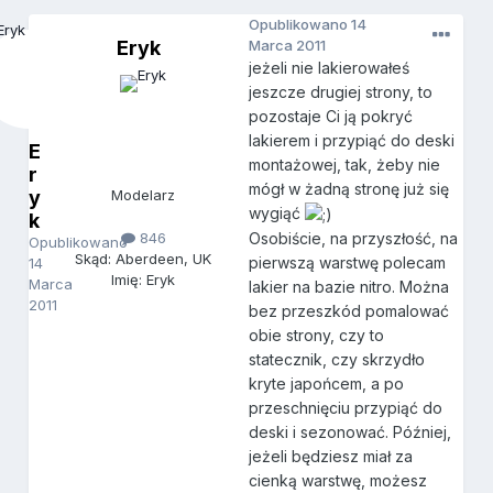
Opublikowano
14
Eryk
Marca 2011
jeżeli nie lakierowałeś
jeszcze drugiej strony, to
pozostaje Ci ją pokryć
lakierem i przypiąć do deski
E
montażowej, tak, żeby nie
r
mógł w żadną stronę już się
y
Modelarz
wygiąć
k
846
Osobiście, na przyszłość, na
Opublikowano
Skąd: Aberdeen, UK
pierwszą warstwę polecam
14
Imię: Eryk
Marca
lakier na bazie nitro. Można
2011
bez przeszkód pomalować
obie strony, czy to
statecznik, czy skrzydło
kryte japońcem, a po
przeschnięciu przypiąć do
deski i sezonować. Później,
jeżeli będziesz miał za
cienką warstwę, możesz