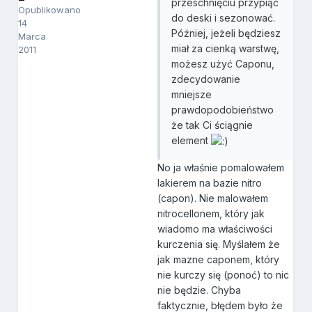
przeschnięciu przypiąć
Opublikowano
do deski i sezonować.
14
Później, jeżeli będziesz
Marca
miał za cienką warstwę,
2011
możesz użyć Caponu,
zdecydowanie
mniejsze
prawdopodobieństwo
że tak Ci ściągnie
element
No ja właśnie pomalowałem
lakierem na bazie nitro
(capon). Nie malowałem
nitrocellonem, który jak
wiadomo ma właściwości
kurczenia się. Myślałem że
jak mazne caponem, który
nie kurczy się (ponoć) to nic
nie będzie. Chyba
faktycznie, błędem było że