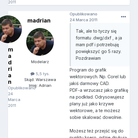
2011
Opublikowano
madrian
24 Marca 2011
Tak, ale to tyczy się
formatu .dwg/.dxf , a ja
mam pdf i potrzebuję
m
powiększyć go 5 razy.
a
Pozdrawiam
d
Modelarz
ri
Program do grafik
5,5 tys.
a
wektorowych. Np. Corel lub
Skąd: Warszawa
n
jakiś darmowy CAD.
Imię: Adrian
Opublikowano
PDF-a wrzucasz jako grafikę
24
na podkład. Odrysowujesz
Marca
plany już jako krzywe
2011
wektorowe, a te możesz
sobie skalować dowolnie.
Możesz też przejść się do
punktu ksero, gdzie drukują