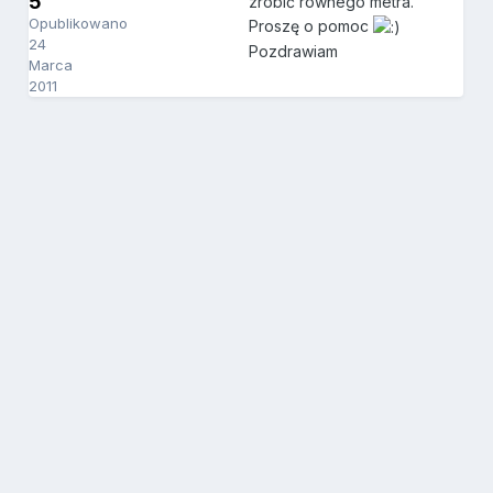
5
zrobić równego metra.
Opublikowano
Proszę o pomoc
24
Pozdrawiam
Marca
2011