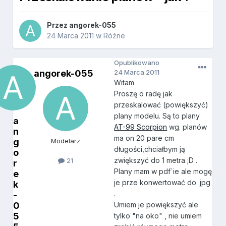
Przez
angorek-055
24 Marca 2011
w
Różne
Opublikowano
angorek-055
24 Marca 2011
Witam
Proszę o radę jak
przeskalować (powiększyć)
plany modelu. Są to plany
a
AT-99 Scorpion
wg. planów
n
ma on 20 pare cm
g
Modelarz
długości,chciałbym ją
o
zwiększyć do 1 metra ;D .
21
r
Plany mam w pdf`ie ale mogę
e
je prze konwertować do .jpg
k
.
-
0
Umiem je powiększyć ale
5
tylko "na oko" , nie umiem