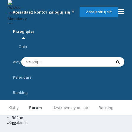
Zarejestruj się
Posiadasz konto? Zaloguj się
Przeglądaj
Cała
aktywność
Kalendarz
Ranking
Kluby
Forum
Użytkownicy online
Ranking
Różne
Regulamin