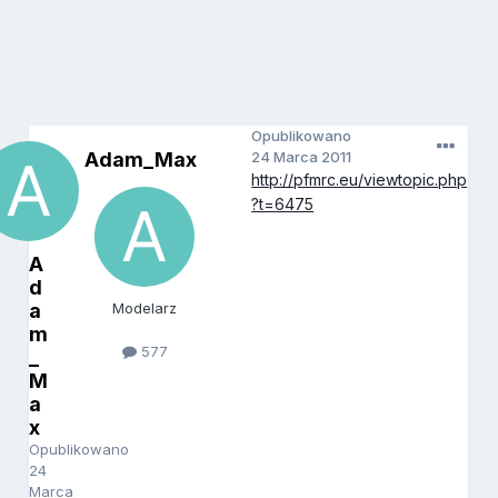
Opublikowano
Adam_Max
24 Marca 2011
http://pfmrc.eu/viewtopic.php
?t=6475
A
d
a
Modelarz
m
577
_
M
a
x
Opublikowano
24
Marca