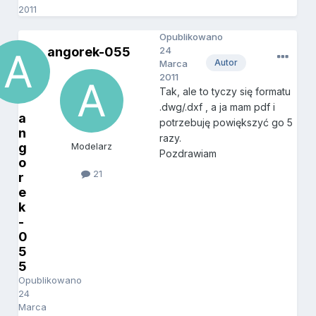
2011
Opublikowano
angorek-055
24
Autor
Marca
2011
Tak, ale to tyczy się formatu
.dwg/.dxf , a ja mam pdf i
a
potrzebuję powiększyć go 5
n
razy.
g
Modelarz
Pozdrawiam
o
21
r
e
k
-
0
5
5
Opublikowano
24
Marca