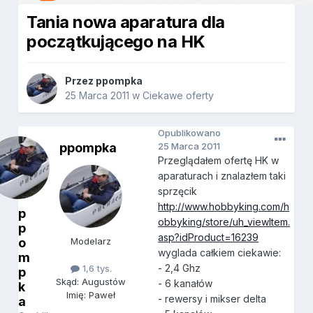
Tania nowa aparatura dla
początkującego na HK
Przez
ppompka
25 Marca 2011
w
Ciekawe oferty
Opublikowano
ppompka
25 Marca 2011
Przeglądałem ofertę HK w
aparaturach i znalazłem taki
sprzęcik
http://www.hobbyking.com/h
p
obbyking/store/uh_viewItem.
p
asp?idProduct=16239
o
Modelarz
wyglada całkiem ciekawie:
m
- 2,4 Ghz
1,6 tys.
p
Skąd: Augustów
- 6 kanałów
k
Imię: Paweł
- rewersy i mikser delta
a