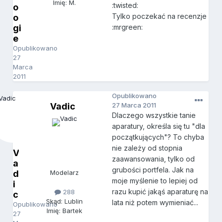
Imię: M.
:twisted:
o
Tylko poczekać na recenzje
o
gi
:mrgreen:
e
Opublikowano
27
Marca
2011
Opublikowano
Vadic
27 Marca 2011
Dlaczego wszystkie tanie
aparatury, określa się tu "dla
początkujących"? To chyba
nie zależy od stopnia
V
zaawansowania, tylko od
a
grubości portfela. Jak na
d
Modelarz
moje myślenie to lepiej od
i
razu kupić jakąś aparaturę na
288
c
Skąd: Lublin
lata niż potem wymieniać...
Opublikowano
Imię: Bartek
27