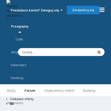
Zarejestruj się
Posiadasz konto? Zaloguj się
Przeglądaj
Cała
aktywność
Kalendarz
Ranking
Kluby
Forum
Użytkownicy online
Ranking
Ciekawe oferty
Regulamin