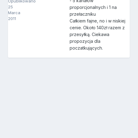
- 5 kanałów
Opublikowano
25
proporcjonalnych i 1 na
Marca
przełaczniku
2011
Całkiem fajne, no i w niskiej
cenie. Około 140zł razem z
przesyłką. Ciekawa
propozycja dla
poczatkujących.