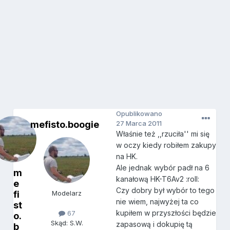
Opublikowano
mefisto.boogie
27 Marca 2011
Właśnie też ,,rzuciła'' mi się
w oczy kiedy robiłem zakupy
na HK.
Ale jednak wybór padł na 6
m
kanałową HK-T6Av2 :roll:
e
Czy dobry był wybór to tego
fi
Modelarz
nie wiem, najwyżej ta co
st
kupiłem w przyszłości będzie
67
o.
Skąd: S.W.
zapasową i dokupię tą
b