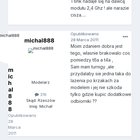
T6hk nadaje się na dawcę
modułu 2,4 Ghz ! ale narazie
cisza.....
Opublikowano
michal888
28 Marca 2011
Moim zdaniem dobra jest
tego, wlasnie brakowalo cos
pomiedzy t6a a t4a ,
Sam mam turnigy ,ale
m
przydalaby sie jedna taka do
ic
lazenia po krzakach za
h
Modelarz
modelem i jej nie szkoda
al
tylko gdzie kupic dodatkowe
316
8
Skąd: Rzeszów
odbiorniki ??
8
Imię: Michał
8
Opublikowano
28
Marca
2011