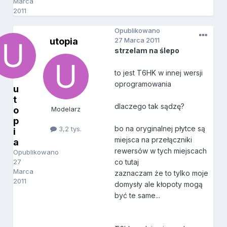
Marca
2011
Opublikowano
utopia
27 Marca 2011
strzelam na ślepo
to jest T6HK w innej wersji
oprogramowania
u
t
dlaczego tak sądzę?
o
Modelarz
p
bo na oryginalnej płytce są
3,2 tys.
i
miejsca na przełączniki
a
rewersów w tych miejscach
Opublikowano
27
co tutaj
Marca
zaznaczam że to tylko moje
2011
domysły ale kłopoty mogą
być te same...