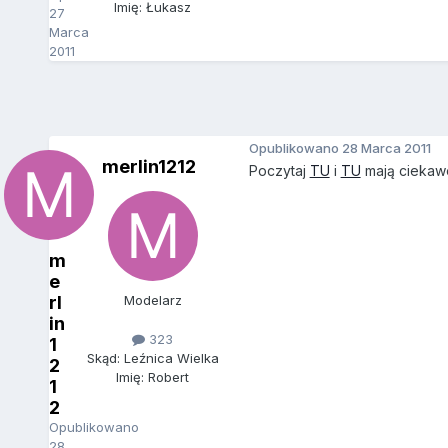
Imię: Łukasz
27
Marca
2011
Opublikowano
28 Marca 2011
merlin1212
Poczytaj
TU
i
TU
mają ciekawe
m
e
rl
Modelarz
in
323
1
Skąd: Leźnica Wielka
2
Imię: Robert
1
2
Opublikowano
28