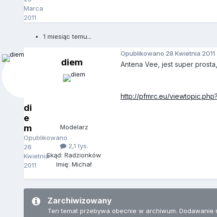
Marca
2011
1 miesiąc temu...
Opublikowano
28 Kwietnia 2011
diem
Antena Vee, jest super prosta,
http://pfmrc.eu/viewtopic.p
di
e
m
Modelarz
Opublikowano
2,1 tys.
28
Skąd: Radzionków
Kwietnia
Imię: Michał
2011
Zarchiwizowany
Ten temat przebywa obecnie w archiwum. Dodawanie 