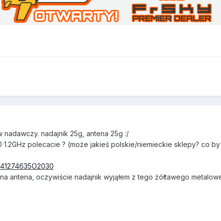
 nadawczy. nadajnik 25g, antena 25g :/
0 1.2GHz polecacie ? (może jakieś polskie/niemieckie sklepy? co b
MG=41274635O2030
nalna antena, oczywiście nadajnik wyjąłem z tego żółtawego metalo