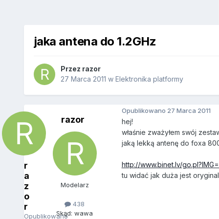
jaka antena do 1.2GHz
Przez
razor
27 Marca 2011
w
Elektronika platformy
Opublikowano
27 Marca 2011
razor
hej!
właśnie zważyłem swój zestaw
jaką lekką antenę do foxa 80
r
http://www.binet.lv/go.pl?I
a
tu widać jak duża jest orygi
z
Modelarz
o
438
r
Skąd: wawa
Opublikowano