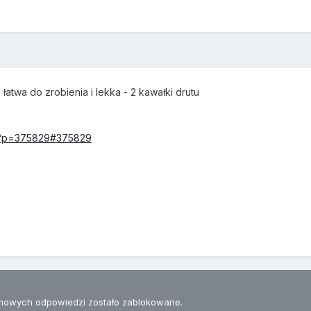
 łatwa do zrobienia i lekka - 2 kawałki drutu
hp?p=375829#375829
nowych odpowiedzi zostało zablokowane.