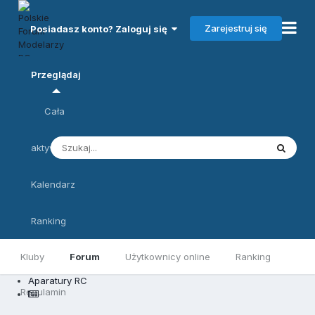
Zarejestruj się
Posiadasz konto? Zaloguj się
Przeglądaj
Cała
aktywność
Kalendarz
Ranking
Kluby
Forum
Użytkownicy online
Ranking
Aparatury RC
Regulamin