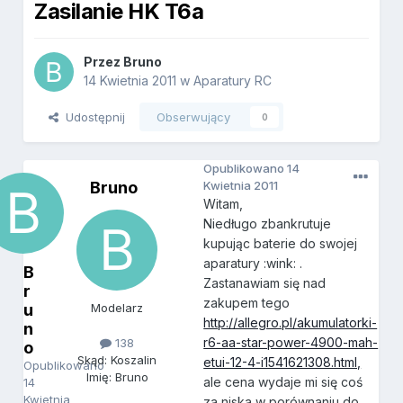
Zasilanie HK T6a
Przez
Bruno
14 Kwietnia 2011
w
Aparatury RC
Udostępnij
Obserwujący
0
Opublikowano
14
Bruno
Kwietnia 2011
Witam,
Niedługo zbankrutuje
kupując baterie do swojej
aparatury :wink: .
B
Zastanawiam się nad
r
zakupem tego
u
Modelarz
http://allegro.pl/akumulatorki-
n
r6-aa-star-power-4900-mah-
138
o
Skąd: Koszalin
etui-12-4-i1541621308.html,
Opublikowano
Imię: Bruno
ale cena wydaje mi się coś
14
Kwietnia
za niska w porównaniu do