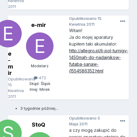
Kwietnia
2011
Opublikowano
15
e-mir
Kwietnia 2011
Witam!
Ja do mojej aparatury
kupiłem taki akumulator:
http://allegro.pl/li-pol-turnigy-
e
1450mah-do-nadajnikow-
-
futaba-sanaw-
m
Modelarz
i1554586352.html
ir
472
Opublikowano
Skąd: Śląsk
15
Imię: Mirek
Kwietnia
2011
3 tygodnie później...
Opublikowano
5
StoQ
Maja 2011
a czy mogę zakupić do
swojej aparatury właśnie do