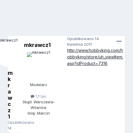
Opublikowano
14
mkrawcz1
Kwietnia 2011
http://www.hobbyking.com/h
obbyking/store/uh_viewItem.
asp?idProduct=7316
m
k
r
Modelarz
a
1,1 tys.
w
Skąd: Warszawa-
c
Wilanów
z
Imię: Marcin
1
Opublikowano
14