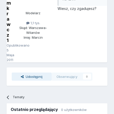
m
k
Wiesz, czy zgadujesz?
r
Modelarz
a
1,1 tys.
w
Skąd: Warszawa-
c
Wilanów
z
Imię: Marcin
1
Opublikowano
5
Maja
2011
Udostępnij
Obserwujący
0
Tematy
Ostatnio przeglądający
0 użytkowników