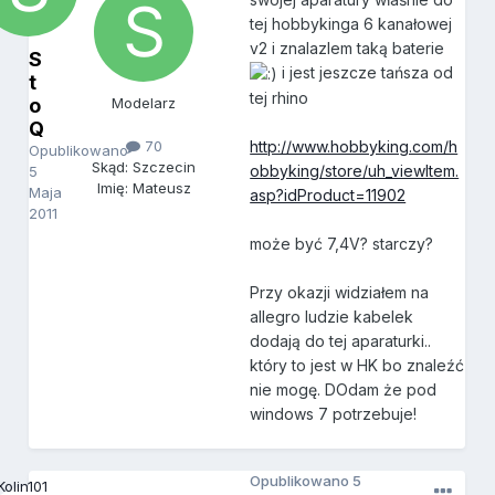
tej hobbykinga 6 kanałowej
v2 i znalazlem taką baterie
S
i jest jeszcze tańsza od
t
tej rhino
o
Modelarz
Q
70
http://www.hobbyking.com/h
Opublikowano
Skąd: Szczecin
obbyking/store/uh_viewItem.
5
Imię: Mateusz
Maja
asp?idProduct=11902
2011
może być 7,4V? starczy?
Przy okazji widziałem na
allegro ludzie kabelek
dodają do tej aparaturki..
który to jest w HK bo znaleźć
nie mogę. DOdam że pod
windows 7 potrzebuje!
Opublikowano
5