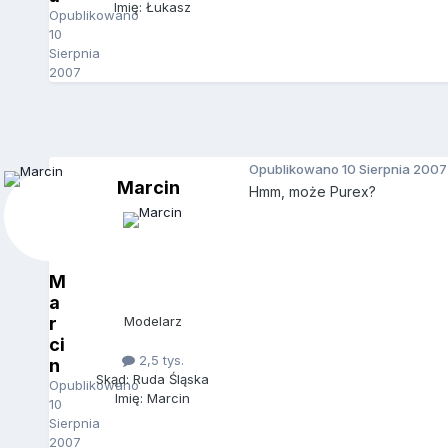
Imię: Łukasz
Opublikowano
10
Sierpnia
2007
Opublikowano
10 Sierpnia 2007
Marcin
Hmm, może Purex?
M
a
r
Modelarz
ci
2,5 tys.
n
Skąd: Ruda Śląska
Opublikowano
Imię: Marcin
10
Sierpnia
2007