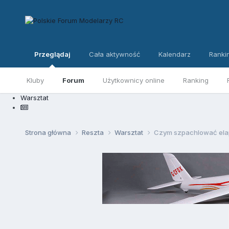
Przeglądaj
Cała aktywność
Kalendarz
Ranki
Kluby
Forum
Użytkownicy online
Ranking
Warsztat
Strona główna
Reszta
Warsztat
Czym szpachlować ela