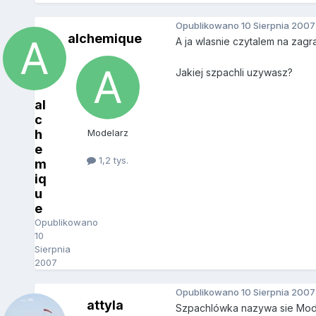
Opublikowano
10 Sierpnia 2007
alchemique
A ja wlasnie czytalem na zagr
Jakiej szpachli uzywasz?
al
c
h
Modelarz
e
1,2 tys.
m
iq
u
e
Opublikowano
10
Sierpnia
2007
Opublikowano
10 Sierpnia 2007
attyla
Szpachlówka nazywa sie Mod