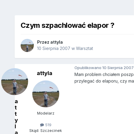
Czym szpachlować elapor ?
Przez
attyla
10 Sierpnia 2007
w
Warsztat
Opublikowano
10 Sierpnia 2007
attyla
Mam problem chciałem poszpa
przylegać do elaporu, czy ma
a
t
t
Modelarz
y
519
l
Skąd: Szczecinek
a