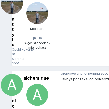
a
t
t
Modelarz
y
519
l
Skąd: Szczecinek
a
Imię: Łukasz
Opublikowano
10
Sierpnia
2007
Opublikowano
10 Sierpnia 2007
alchemique
Jakbys poczekal do poniedzia
al
c