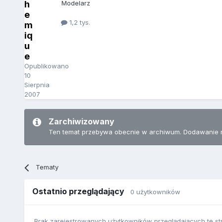
h
Modelarz
e
1,2 tys.
m
iq
u
e
Opublikowano
10
Sierpnia
2007
Zarchiwizowany
Ten temat przebywa obecnie w archiwum. Dodawanie 
Tematy
Ostatnio przeglądający
0 użytkowników
Brak zarejestrowanych użytkowników przeglądających tę st