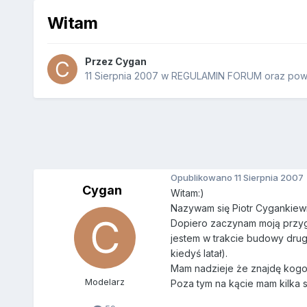
Witam
Przez
Cygan
11 Sierpnia 2007
w
REGULAMIN FORUM oraz powit
Opublikowano
11 Sierpnia 2007
Cygan
Witam:)
Nazywam się Piotr Cygankiewi
Dopiero zaczynam moją przygo
jestem w trakcie budowy dru
kiedyś latał).
Mam nadzieje że znajdę kogoś
Modelarz
Poza tym na kącie mam kilka