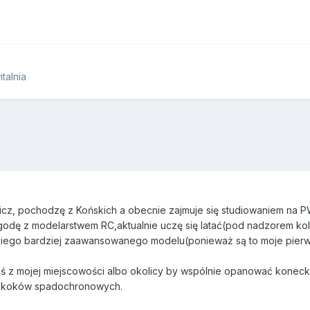
alnia
cz, pochodzę z Końskich a obecnie zajmuje się studiowaniem na P
dę z modelarstwem RC,aktualnie uczę się latać(pod nadzorem koleg
giego bardziej zaawansowanego modelu(ponieważ są to moje pierws
 z mojej miejscowości albo okolicy by wspólnie opanować konecki
 skoków spadochronowych.