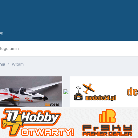
ng
Regulamin
nia
Witam