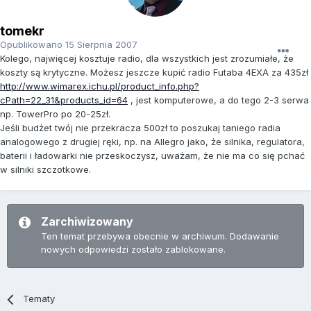
tomekr
Opublikowano
15 Sierpnia 2007
Kolego, najwięcej kosztuje radio, dla wszystkich jest zrozumiałe, że
koszty są krytyczne. Możesz jeszcze kupić radio Futaba 4EXA za 435zł
http://www.wimarex.ichu.pl/product_info.php?
cPath=22_31&products_id=64
, jest komputerowe, a do tego 2-3 serwa
np. TowerPro po 20-25zł.
Jeśli budżet twój nie przekracza 500zł to poszukaj taniego radia
analogowego z drugiej ręki, np. na Allegro jako, że silnika, regulatora,
baterii i ładowarki nie przeskoczysz, uważam, że nie ma co się pchać
w silniki szczotkowe.
Zarchiwizowany
Ten temat przebywa obecnie w archiwum. Dodawanie
nowych odpowiedzi zostało zablokowane.
Tematy