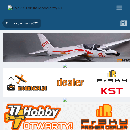
Od czego zacząć??