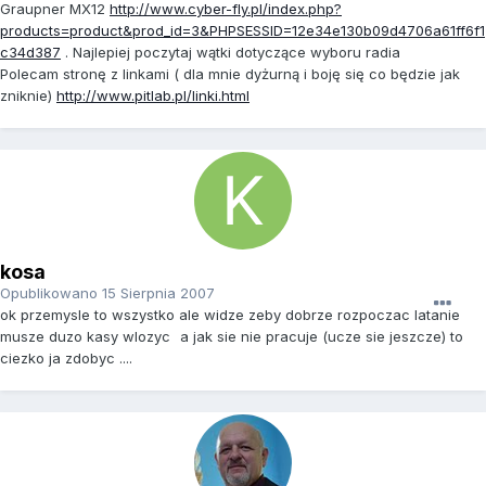
Graupner MX12
http://www.cyber-fly.pl/index.php?
products=product&prod_id=3&PHPSESSID=12e34e130b09d4706a61ff6f1
c34d387
. Najlepiej poczytaj wątki dotyczące wyboru radia
Polecam stronę z linkami ( dla mnie dyżurną i boję się co będzie jak
zniknie)
http://www.pitlab.pl/linki.html
kosa
Opublikowano
15 Sierpnia 2007
ok przemysle to wszystko ale widze zeby dobrze rozpoczac latanie
musze duzo kasy wlozyc
a jak sie nie pracuje (ucze sie jeszcze) to
ciezko ja zdobyc ....