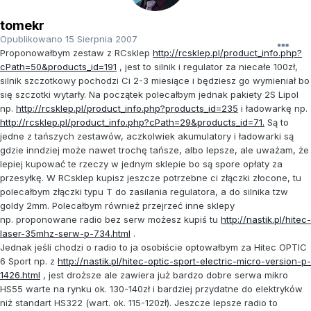
tomekr
Opublikowano
15 Sierpnia 2007
Proponowałbym zestaw z RCsklep
http://rcsklep.pl/product_info.php?
cPath=50&products_id=191
, jest to silnik i regulator za niecałe 100zł,
silnik szczotkowy pochodzi Ci 2-3 miesiące i będziesz go wymieniał bo
się szczotki wytarły. Na początek polecałbym jednak pakiety 2S Lipol
np.
http://rcsklep.pl/product_info.php?products_id=235
i ładowarkę np.
http://rcsklep.pl/product_info.php?cPath=29&products_id=71.
Są to
jedne z tańszych zestawów, aczkolwiek akumulatory i ładowarki są
gdzie inndziej może nawet trochę tańsze, albo lepsze, ale uważam, że
lepiej kupować te rzeczy w jednym sklepie bo są spore opłaty za
przesyłkę. W RCsklep kupisz jeszcze potrzebne ci złączki złocone, tu
polecałbym złączki typu T do zasilania regulatora, a do silnika tzw
goldy 2mm. Polecałbym również przejrzeć inne sklepy
np. proponowane radio bez serw możesz kupiś tu
http://nastik.pl/hitec-
laser-35mhz-serw-p-734.html
.
Jednak jeśli chodzi o radio to ja osobiście optowałbym za Hitec OPTIC
6 Sport np. z
http://nastik.pl/hitec-optic-sport-electric-micro-version-p-
1426.html
, jest droższe ale zawiera już bardzo dobre serwa mikro
HS55 warte na rynku ok. 130-140zł i bardziej przydatne do elektryków
niż standart HS322 (wart. ok. 115-120zł). Jeszcze lepsze radio to