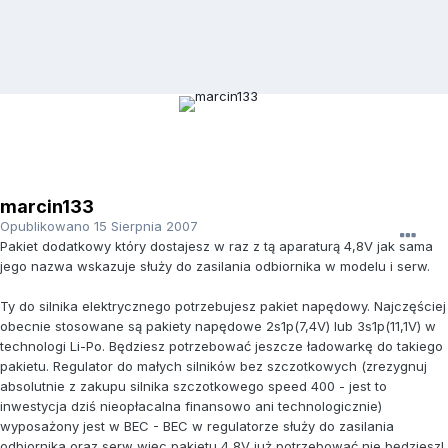
marcin133
Opublikowano
15 Sierpnia 2007
Pakiet dodatkowy który dostajesz w raz z tą aparaturą 4,8V jak sama
jego nazwa wskazuje służy do zasilania odbiornika w modelu i serw.
Ty do silnika elektrycznego potrzebujesz pakiet napędowy. Najczęściej
obecnie stosowane są pakiety napędowe 2s1p(7,4V) lub 3s1p(11,1V) w
technologi Li-Po. Będziesz potrzebować jeszcze ładowarkę do takiego
pakietu. Regulator do małych silników bez szczotkowych (zrezygnuj
absolutnie z zakupu silnika szczotkowego speed 400 - jest to
inwestycja dziś nieopłacalna finansowo ani technologicznie)
wyposażony jest w BEC - BEC w regulatorze służy do zasilania
odbiornika oraz serw więc pakietu 4,8V już potrzebować nie będziesz!