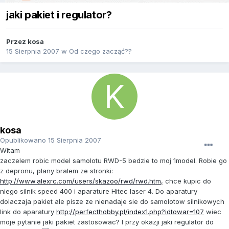
jaki pakiet i regulator?
Przez
kosa
15 Sierpnia 2007
w
Od czego zacząć??
kosa
Opublikowano
15 Sierpnia 2007
Witam
zaczelem robic model samolotu RWD-5 bedzie to moj 1model. Robie go
z depronu, plany bralem ze stronki:
http://www.alexrc.com/users/skazoo/rwd/rwd.htm,
chce kupic do
niego silnik speed 400 i aparature Hitec laser 4. Do aparatury
dolaczaja pakiet ale pisze ze nienadaje sie do samolotow silnikowych
link do aparatury
http://perfecthobby.pl/index1.php?idtowar=107
wiec
moje pytanie jaki pakiet zastosowac? I przy okazji jaki regulator do