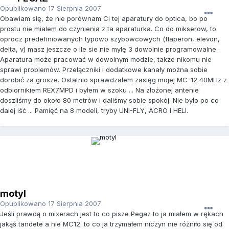
Opublikowano
17 Sierpnia 2007
Obawiam się, że nie porównam Ci tej aparatury do optica, bo po
prostu nie mialem do czynienia z ta aparaturka. Co do mikserow, to
oprocz predefiniowanych typowo szybowcowych (flaperon, elevon,
delta, v) masz jeszcze o ile sie nie mylę 3 dowolnie programowalne.
Aparatura może pracować w dowolnym modzie, także nikomu nie
sprawi problemów. Przełączniki i dodatkowe kanały można sobie
dorobić za grosze. Ostatnio sprawdzałem zasięg mojej MC-12 40MHz z
odbiornikiem REX7MPD i byłem w szoku ... Na złożonej antenie
doszliśmy do około 80 metrów i daliśmy sobie spokój. Nie było po co
dalej iść ... Pamięć na 8 modeli, tryby UNI-FLY, ACRO I HELI.
motyl
Opublikowano
17 Sierpnia 2007
Jeśli prawdą o mixerach jest to co pisze Pegaz to ja miałem w rękach
jakąś tandete a nie MC12. to co ja trzymałem niczyn nie różniło się od