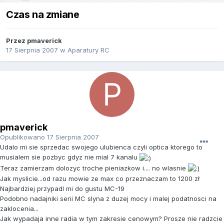
Czas na zmiane
Przez
pmaverick
17 Sierpnia 2007
w
Aparatury RC
pmaverick
Opublikowano
17 Sierpnia 2007
Udalo mi sie sprzedac swojego ulubienca czyli optica ktorego to
musialem sie pozbyc gdyz nie mial 7 kanalu
Teraz zamierzam dolozyc troche pieniazkow i.... no wlasnie
Jak myslicie...od razu mowie ze max co przeznaczam to 1200 zł
Najbardziej przypadl mi do gustu MC-19
Podobno nadajniki serii MC slyna z duzej mocy i malej podatnosci na
zaklocenia...
Jak wypadaja inne radia w tym zakresie cenowym? Prosze nie radzcie