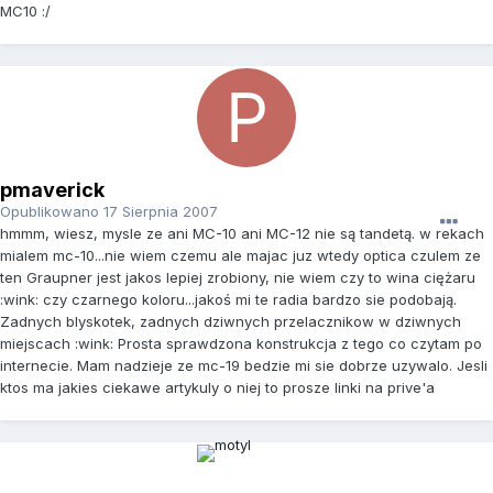
MC10 :/
pmaverick
Opublikowano
17 Sierpnia 2007
hmmm, wiesz, mysle ze ani MC-10 ani MC-12 nie są tandetą. w rekach
mialem mc-10...nie wiem czemu ale majac juz wtedy optica czulem ze
ten Graupner jest jakos lepiej zrobiony, nie wiem czy to wina ciężaru
:wink: czy czarnego koloru...jakoś mi te radia bardzo sie podobają.
Zadnych blyskotek, zadnych dziwnych przelacznikow w dziwnych
miejscach :wink: Prosta sprawdzona konstrukcja z tego co czytam po
internecie. Mam nadzieje ze mc-19 bedzie mi sie dobrze uzywalo. Jesli
ktos ma jakies ciekawe artykuly o niej to prosze linki na prive'a