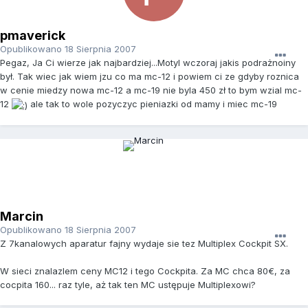
pmaverick
Opublikowano
18 Sierpnia 2007
Pegaz, Ja Ci wierze jak najbardziej...Motyl wczoraj jakis podrażnoiny
był. Tak wiec jak wiem jzu co ma mc-12 i powiem ci ze gdyby roznica
w cenie miedzy nowa mc-12 a mc-19 nie byla 450 zł to bym wzial mc-
12
ale tak to wole pozyczyc pieniazki od mamy i miec mc-19
Marcin
Opublikowano
18 Sierpnia 2007
Z 7kanalowych aparatur fajny wydaje sie tez Multiplex Cockpit SX.
W sieci znalazlem ceny MC12 i tego Cockpita. Za MC chca 80€, za
cocpita 160... raz tyle, aż tak ten MC ustępuje Multiplexowi?