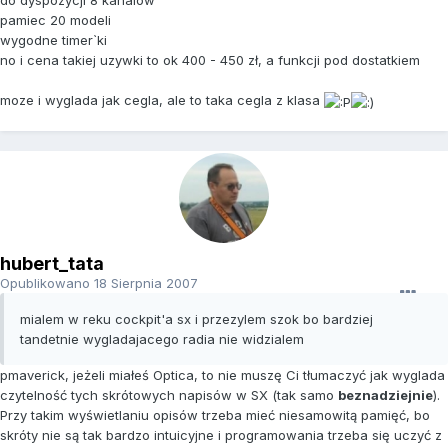
do dyspozycji 8 kanalow
pamiec 20 modeli
wygodne timer`ki
no i cena takiej uzywki to ok 400 - 450 zł, a funkcji pod dostatkiem
moze i wyglada jak cegla, ale to taka cegla z klasa
hubert_tata
Opublikowano
18 Sierpnia 2007
mialem w reku cockpit'a sx i przezylem szok bo bardziej
tandetnie wygladajacego radia nie widzialem
pmaverick, jeżeli miałeś Optica, to nie muszę Ci tłumaczyć jak wyglada
czytelność tych skrótowych napisów w SX (tak samo
beznadziejnie
).
Przy takim wyświetlaniu opisów trzeba mieć niesamowitą pamięć, bo
skróty nie są tak bardzo intuicyjne i programowania trzeba się uczyć z