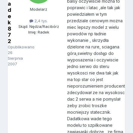
balsy oczywiscie mozna to
a
poprawic i latac ,ale tak jak
d
Modelarz
powiedziałem w tym
e
przedziale cenowym mozna
2,4 tys.
k
Skąd: Nędza/Racibórz
miec lepszy model z wielu
8
Imię: Radek
powodów np ładnie
7
wykonanie , skrzydła
2
dzielone na rure, sciagana
Opublikowano
26
góra,swietny dostęp do
Sierpnia
wyposazenia i oczywiscie
2007
jedno serwo do steru
wysokosci nie dwa tak jak
ma top star co jest
nieporozumieniem producent
zdecydował ze na wysokosc
dac 2 serwa a nie pomyslał
zeby zrobic troszke
mocniejszy statecznik.
Dadatkowa wade tego
modelu to szpilkowane
zawiasaski dobrze , ze firma