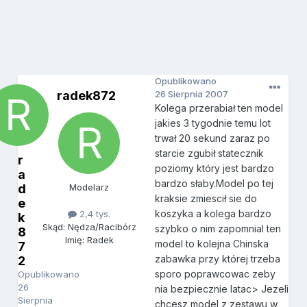
Opublikowano
radek872
26 Sierpnia 2007
Kolega przerabiał ten model
jakies 3 tygodnie temu lot
trwał 20 sekund zaraz po
starcie zgubił statecznik
r
poziomy który jest bardzo
a
bardzo słaby.Model po tej
d
Modelarz
kraksie zmiescił sie do
e
koszyka a kolega bardzo
2,4 tys.
k
Skąd: Nędza/Racibórz
szybko o nim zapomnial ten
8
Imię: Radek
model to kolejna Chinska
7
zabawka przy której trzeba
2
sporo poprawcowac zeby
Opublikowano
26
nia bezpiecznie latac> Jezeli
Sierpnia
chcesz model z zestawu w