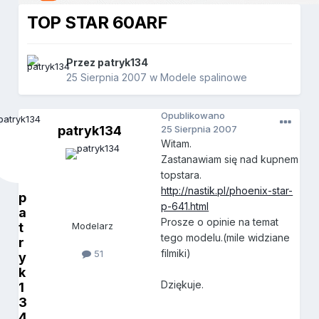
TOP STAR 60ARF
Przez
patryk134
25 Sierpnia 2007
w
Modele spalinowe
Opublikowano
patryk134
25 Sierpnia 2007
Witam.
Zastanawiam się nad kupnem
topstara.
http://nastik.pl/phoenix-star-
p
p-641.html
a
Prosze o opinie na temat
t
Modelarz
tego modelu.(mile widziane
r
filmiki)
51
y
k
Dziękuje.
1
3
4