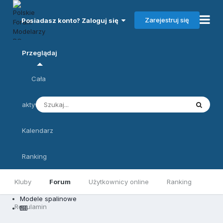
Zarejestruj się
Posiadasz konto? Zaloguj się
Przeglądaj
Cała
aktywność
Kalendarz
Ranking
Kluby
Forum
Użytkownicy online
Ranking
Modele spalinowe
Regulamin