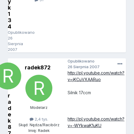
y
k
1
3
4
Opublikowano
26
Sierpnia
2007
Opublikowano
radek872
26 Sierpnia 2007
http://pl.youtube.com/watch?
v=jKCuVXAARuo
Silnik 17ccm
r
a
d
Modelarz
e
http://pl.youtube.com/watch?
2,4 tys.
k
Skąd: Nędza/Racibórz
v=-WYkwaK1uKU
8
Imię: Radek
7