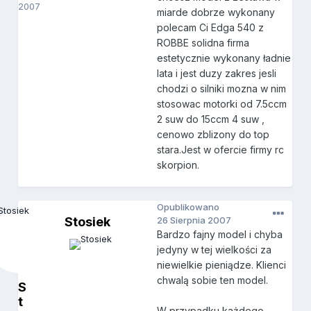
2007
miarde dobrze wykonany
polecam Ci Edga 540 z
ROBBE solidna firma
estetycznie wykonany ładnie
lata i jest duzy zakres jesli
chodzi o silniki mozna w nim
stosowac motorki od 7.5ccm
2 suw do 15ccm 4 suw ,
cenowo zblizony do top
stara.Jest w ofercie firmy rc
skorpion.
Opublikowano
Stosiek
26 Sierpnia 2007
Bardzo fajny model i chyba
jedyny w tej wielkości za
niewielkie pieniądze. Klienci
chwalą sobie ten model.
S
t
W przypadku każdego