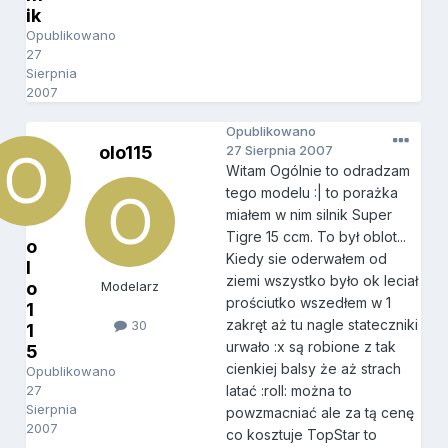
ik
Opublikowano
27
Sierpnia
2007
Opublikowano
olo115
27 Sierpnia 2007
Witam Ogólnie to odradzam
tego modelu :| to porażka
miałem w nim silnik Super
Tigre 15 ccm. To był oblot...
o
Kiedy sie oderwałem od
l
ziemi wszystko było ok leciał
o
Modelarz
prościutko wszedłem w 1
1
zakręt aż tu nagle stateczniki
30
1
urwało :x są robione z tak
5
cienkiej balsy że aż strach
Opublikowano
27
latać :roll: można to
Sierpnia
powzmacniać ale za tą cenę
2007
co kosztuje TopStar to