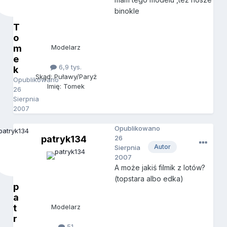
binokle
T
o
m
Modelarz
e
6,9 tys.
k
Skąd: Puławy/Paryż
Opublikowano
Imię: Tomek
26
Sierpnia
2007
Opublikowano
patryk134
26
Autor
Sierpnia
2007
A może jakiś filmik z lotów?
(topstara albo edka)
p
a
t
Modelarz
r
51