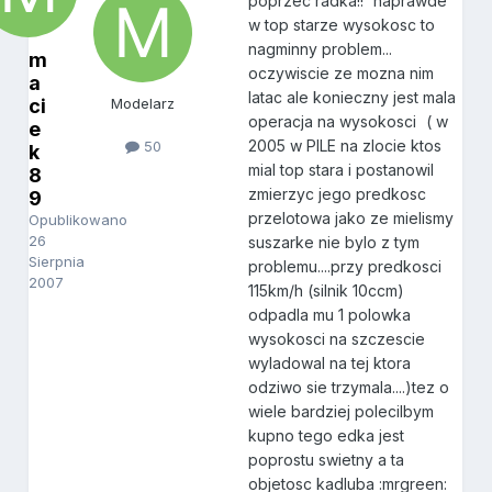
poprzec radka!!
naprawde
w top starze wysokosc to
nagminny problem...
m
oczywiscie ze mozna nim
a
latac ale konieczny jest mala
ci
Modelarz
operacja na wysokosci
( w
e
2005 w PILE na zlocie ktos
50
k
mial top stara i postanowil
8
zmierzyc jego predkosc
9
przelotowa jako ze mielismy
Opublikowano
26
suszarke nie bylo z tym
Sierpnia
problemu....przy predkosci
2007
115km/h (silnik 10ccm)
odpadla mu 1 polowka
wysokosci na szczescie
wyladowal na tej ktora
odziwo sie trzymala....)tez o
wiele bardziej polecilbym
kupno tego edka jest
poprostu swietny a ta
objetosc kadluba :mrgreen: