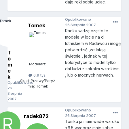
daje reki sobie uciac..
Opublikowano
Tomek
26 Sierpnia 2007
Radku widzę często te
modele w locie na d
lotniskiem w Radawcu i mogę
potwierdzić ,że latają
T
świetnie , jednak w tej
o
kolorystyce to model tylko
m
Modelarz
dal ludzi z sokolim wzrokiem
e
, lub o mocnych nerwach.
6,9 tys.
k
Skąd: Puławy/Paryż
Opublikowano
Imię: Tomek
26
Sierpnia
2007
Opublikowano
radek872
26 Sierpnia 2007
Tomku ja mam wade wzroku
+6.5 wyobraz mnie sobie