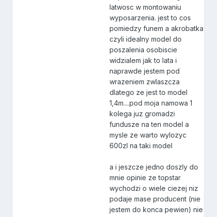
latwosc w montowaniu
wyposarzenia. jest to cos
pomiedzy funem a akrobatka
czyli idealny model do
poszalenia osobiscie
widzialem jak to lata i
naprawde jestem pod
wrazeniem zwlaszcza
dlatego ze jest to model
1,4m....pod moja namowa 1
kolega juz gromadzi
fundusze na ten model a
mysle ze warto wylozyc
600zl na taki model
a i jeszcze jedno doszly do
mnie opinie ze topstar
wychodzi o wiele ciezej niz
podaje mase producent (nie
jestem do konca pewien) nie