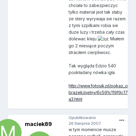
chciała to zabezpieczyc
tylko material jest tak słaby
ze stery wyrywaja sie razem
z tymi szpilkami robia sie
duze luzy i trzeba cały czas
dolewac kleju
Miałem
go 2 miesiące poczym
straciłem cierpliwosc.
Tak wygląda Edzio 540
poskładany nówka igła
http://www.fotosik.pl/pokaz_o
brazek/pelny/6c591c119f9c17
a3.html
Opublikowano
maciek89
26 Sierpnia 2007
w tym momencie musze