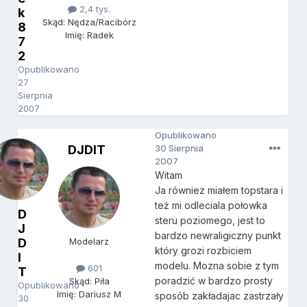
2,4 tys.
k
Skąd: Nędza/Racibórz
8
Imię: Radek
7
2
Opublikowano
27
Sierpnia
2007
Opublikowano
DJDIT
30 Sierpnia
2007
Witam
Ja równiez miałem topstara i
też mi odleciala połowka
D
steru poziomego, jest to
J
bardzo newraligiczny punkt
D
Modelarz
który grozi rozbiciem
I
modelu. Mozna sobie z tym
601
T
poradzić w bardzo prosty
Skąd: Piła
Opublikowano
Imię: Dariusz M
sposób zakładajac zastrzały
30