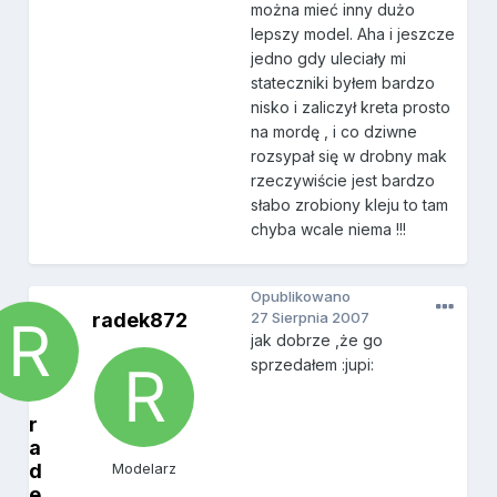
można mieć inny dużo
lepszy model. Aha i jeszcze
jedno gdy uleciały mi
stateczniki byłem bardzo
nisko i zaliczył kreta prosto
na mordę , i co dziwne
rozsypał się w drobny mak
rzeczywiście jest bardzo
słabo zrobiony kleju to tam
chyba wcale niema !!!
Opublikowano
radek872
27 Sierpnia 2007
jak dobrze ,że go
sprzedałem :jupi:
r
a
d
Modelarz
e