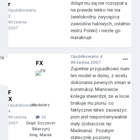
dotąd mu się nie rozsypał a
r
na prawde lekko nie ma
Opublikowano
2
(wielokrotny zwycięzca
Września
zawodów halowych, ostatnio
2007
mistrz Polski) i nieźle go
masakruje.
Opublikowano
4
FX
Września 2007
Zupełnie przypadkowo mam
ten model w domu, z wcelu
dokonania pewnych zmian w
konstrukcji. Mianowicie
F
kolega stwierdził, ze w locie
X
brakuje mu pionu. co
Modelarz
Opublikowano
faktycznie łatwo zauwazyc:
4
pion jest nieporównywalnie
Września
34
2007
Skąd: Szczecin
mały (zobaczcie np:
(Mierzyn)
Madmana) . Pozatym
Imię: Marek
statecznik poziomy