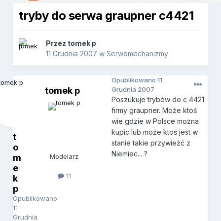
tryby do serwa graupner c4421
Przez
tomek p
11 Grudnia 2007
w
Serwomechanizmy
Opublikowano
11
tomek p
Grudnia 2007
Poszukuje trybów do c 4421
firmy graupner. Może ktoś
wie gdzie w Polsce można
kupic lub może ktoś jest w
t
stanie takie przywieźć z
o
Niemiec... ?
m
Modelarz
e
11
k
p
Opublikowano
11
Grudnia