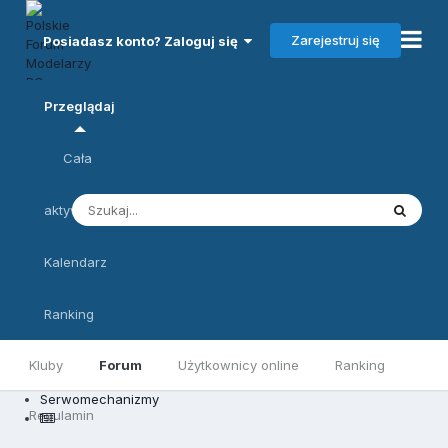
Zarejestruj się
Posiadasz konto? Zaloguj się
Przeglądaj
Cała
aktywność
Kalendarz
Ranking
Kluby
Forum
Użytkownicy online
Ranking
Serwomechanizmy
Regulamin