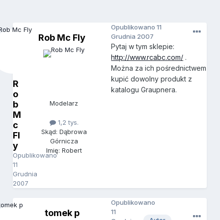
Opublikowano
11
Rob Mc Fly
Grudnia 2007
Pytaj w tym sklepie:
http://www.rcabc.com/
.
Można za ich pośrednictwem
kupić dowolny produkt z
R
katalogu Graupnera.
o
b
Modelarz
M
1,2 tys.
c
Skąd: Dąbrowa
Fl
Górnicza
y
Imię: Robert
Opublikowano
11
Grudnia
2007
Opublikowano
tomek p
11