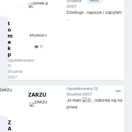
Autor
Grudnia
2007
Dziekuje.. napisze i zapytam
...
t
o
m
Modelarz
e
11
k
p
Opublikowano
11
Grudnia
2007
Opublikowano
12
ZARZU
Grudnia 2007
Ja mam
, odezwij się na
priwa.
Z
A