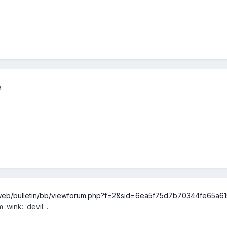
a
w-web/bulletin/bb/viewforum.php?f=2&sid=6ea5f75d7b70344fe65a
:wink: :devil: .