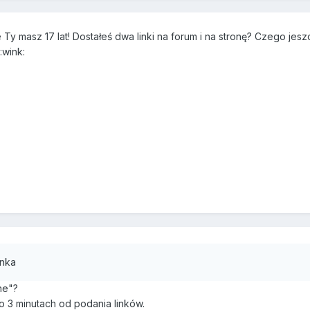
y masz 17 lat! Dostałeś dwa linki na forum i na stronę? Czego jes
:wink:
inka
ne"?
o 3 minutach od podania linków.