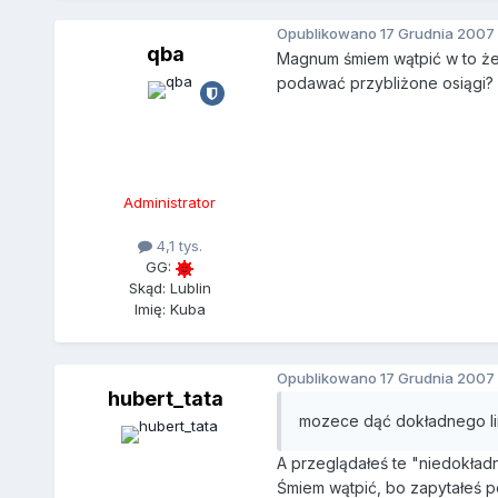
Opublikowano
17 Grudnia 2007
qba
Magnum śmiem wątpić w to że T
podawać przybliżone osiągi? 
Administrator
4,1 tys.
GG:
Skąd: Lublin
Imię: Kuba
Opublikowano
17 Grudnia 2007
hubert_tata
mozece dąć dokładnego l
A przeglądałeś te "niedokład
Śmiem wątpić, bo zapytałeś p