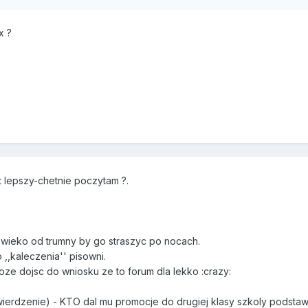
x ?
 lepszy-chetnie poczytam ?.
a wieko od trumny by go straszyc po nocach.
 ,,kaleczenia'' pisowni.
oze dojsc do wniosku ze to forum dla lekko :crazy:
twierdzenie) - KTO dal mu promocje do drugiej klasy szkoly podsta