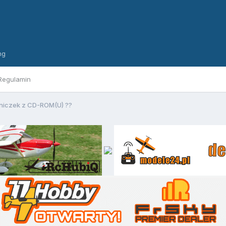
ng
Regulamin
lniczek z CD-ROM(U) ??