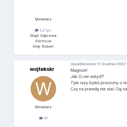
Modelarz
1,2 tys.
Skąd: Dąbrowa
Górnicza
Imię: Robert
Opublikowano
17 Grudnia 2007
wojtekskr
Magnum!
Jak Ci nie wstyd?!
Tyle razy byłeś proszony o ni
Czy na prawdę nie stać Cię n
Modelarz
41