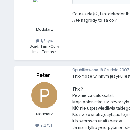
Co nalazłeś ?, tani dekoder th
A te nagrody to za co ?
Modelarz
1,7 tys.
Skąd: Tarn-Góry
Imię: Tomasz
Opublikowano
18 Grudnia 2007
Peter
Thx-moze w innym jezyku jest
Thx ?
Pewnie za caloksztalt.
Moja polonistka juz otworzyl
NIC nie usprawiedliwia takiego
Modelarz
Ktos z zewnatrz,czytajac to,m
lub wtornych analfabetow.
2,2 tys.
Ja mam tylko jeno pytanie (s