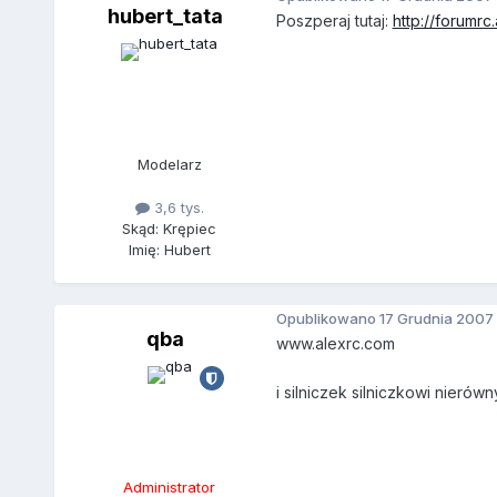
hubert_tata
Poszperaj tutaj:
http://forumrc
Modelarz
3,6 tys.
Skąd: Krępiec
Imię: Hubert
Opublikowano
17 Grudnia 2007
qba
www.alexrc.com
i silniczek silniczkowi nierów
Administrator