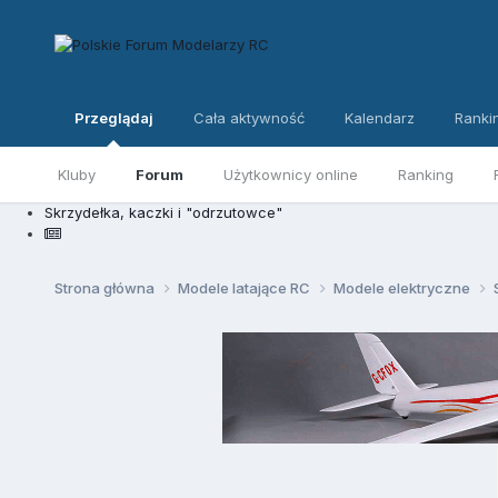
Przeglądaj
Cała aktywność
Kalendarz
Ranki
Kluby
Forum
Użytkownicy online
Ranking
Skrzydełka, kaczki i "odrzutowce"
Strona główna
Modele latające RC
Modele elektryczne