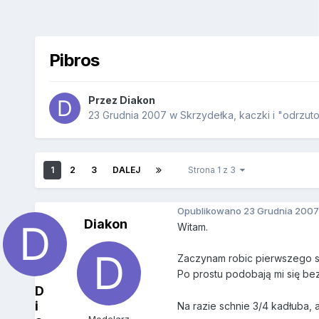
Pibros
Przez
Diakon
23 Grudnia 2007
w
Skrzydełka, kaczki i "odrzu
1
2
3
DALEJ
Strona 1 z 3
Opublikowano
23 Grudnia 2007
Diakon
Witam.
Zaczynam robic pierwszego sw
Po prostu podobają mi się 
D
i
Na razie schnie 3/4 kadłuba, 