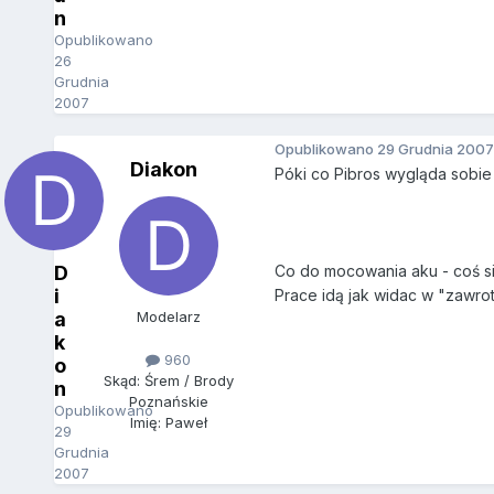
n
Opublikowano
26
Grudnia
2007
Opublikowano
29 Grudnia 2007
Diakon
Póki co Pibros wygląda sobie 
D
Co do mocowania aku - coś si
i
Prace idą jak widac w "zawrot
a
Modelarz
k
960
o
Skąd: Śrem / Brody
n
Poznańskie
Opublikowano
Imię: Paweł
29
Grudnia
2007