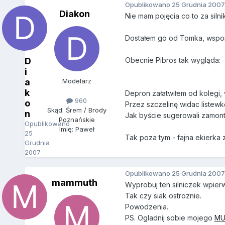
Opublikowano
25 Grudnia 2007
Diakon
Nie mam pojęcia co to za silni
Dostałem go od Tomka, wspomi
D
Obecnie Pibros tak wygląda:
i
a
Modelarz
k
Depron załatwiłem od kolegi, w
960
o
Przez szczelinę widac listewk
Skąd: Śrem / Brody
n
Jak byście sugerowali zamont
Poznańskie
Opublikowano
Imię: Paweł
25
Tak poza tym - fajna ekierka z 
Grudnia
2007
Opublikowano
25 Grudnia 2007
mammuth
Wyprobuj ten silniczek wpierw
Tak czy siak ostroznie.
Powodzenia.
PS. Ogladnij sobie mojego
MU