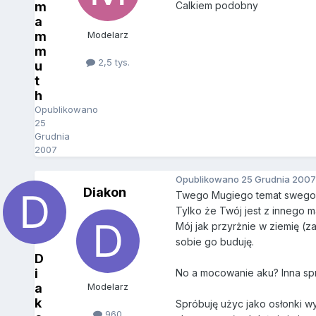
m
Calkiem podobny
a
m
Modelarz
m
2,5 tys.
u
t
h
Opublikowano
25
Grudnia
2007
Opublikowano
25 Grudnia 2007
Diakon
Twego Mugiego temat swego
Tylko że Twój jest z innego 
Mój jak przyrżnie w ziemię (z
sobie go buduję.
D
i
No a mocowanie aku? Inna spra
a
Modelarz
k
Spróbuję użyc jako osłonki wy
960