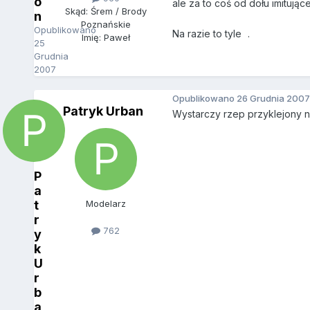
o
ale za to coś od dołu imitując
Skąd: Śrem / Brody
n
Poznańskie
Opublikowano
Na razie to tyle
.
Imię: Paweł
25
Grudnia
2007
Opublikowano
26 Grudnia 2007
Patryk Urban
Wystarczy rzep przyklejony na
P
a
t
Modelarz
r
762
y
k
U
r
b
a