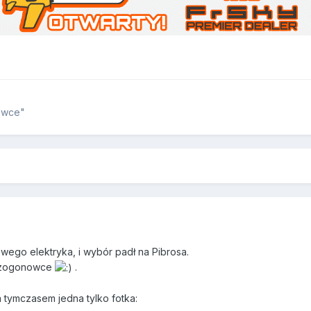
towce"
ego elektryka, i wybór padł na Pibrosa.
bezogonowce
.
a tymczasem jedna tylko fotka: