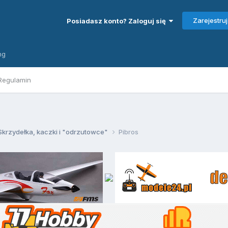
Zarejestruj
Posiadasz konto? Zaloguj się
ng
Regulamin
Skrzydełka, kaczki i "odrzutowce"
Pibros