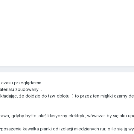
 czasu przeglądałem
.
materiału zbudowany
.
akładając, że dojdzie do tzw. oblotu
) to przez ten miękki czarny de
wa, gdyby był to jakiś klasyczny elektryk, wówczas by się aku upch
posażenia kawałka pianki od izolacji miedzianych rur, o ile się ją 