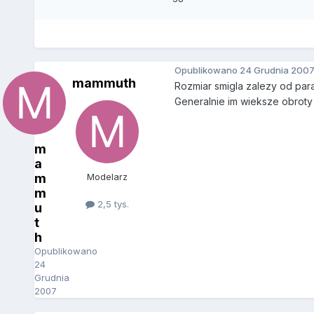
Opublikowano
24 Grudnia 200
mammuth
Rozmiar smigla zalezy od param
Generalnie im wieksze obroty
m
a
m
Modelarz
m
2,5 tys.
u
t
h
Opublikowano
24
Grudnia
2007