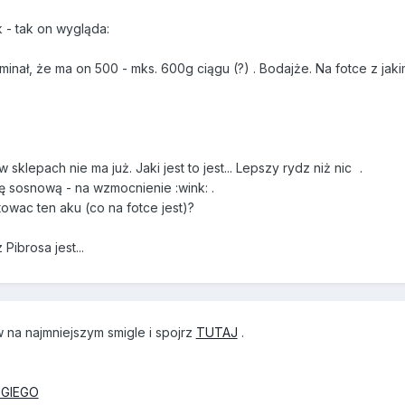
k - tak on wygląda:
nał, że ma on 500 - mks. 600g ciągu (?) . Bodajże. Na fotce z jak
 sklepach nie ma już. Jaki jest to jest... Lepszy rydz niż nic
.
ę sosnową - na wzmocnienie :wink: .
owac ten aku (co na fotce jest)?
Pibrosa jest...
 na najmniejszym smigle i spojrz
TUTAJ
.
GIEGO