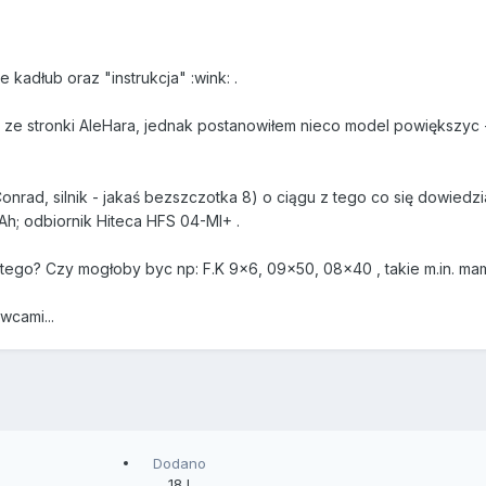
 kadłub oraz "instrukcja" :wink: .
ze stronki AleHara, jednak postanowiłem nieco model powiększyc - 
nrad, silnik - jakaś bezszczotka 8) o ciągu z tego co się dowiedzi
Ah; odbiornik Hiteca HFS 04-MI+ .
o tego? Czy mogłoby byc np: F.K 9x6, 09x50, 08x40 , takie m.in. ma
wcami...
Dodano
18 l