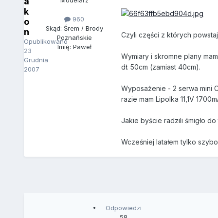
a
Modelarz
k
960
o
Skąd: Śrem / Brody
n
Czyli części z których powstaje
Poznańskie
Opublikowano
Imię: Paweł
23
Wymiary i skromne plany mam 
Grudnia
dł. 50cm (zamiast 40cm).
2007
Wyposażenie - 2 serwa mini Co
razie mam Lipolka 11,1V 1700m
Jakie byście radzili śmigło d
Wcześniej latałem tylko szybo
Odpowiedzi
58