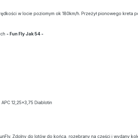
prędkości w locie poziomym ok 180km/h. Przeżył pionowego kreta po
ych
- Fun Fly Jak 54 -
 APC 12,25x3,75 Diablotin
 FunFly. Zdolny do lotów do końca, rozebrany na części i wydany ko