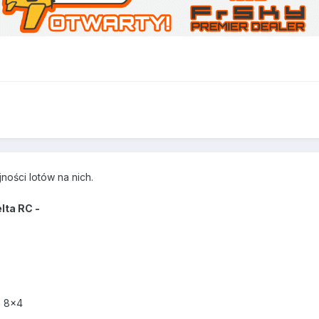
ości lotów na nich.
elta RC -
S 8x4