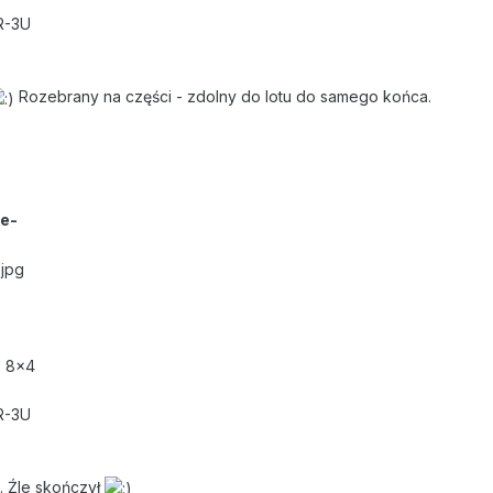
R-3U
Rozebrany na części - zdolny do lotu do samego końca.
le-
S 8x4
R-3U
. Źle skończył