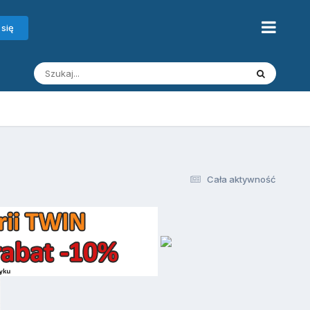
 się
Cała aktywność