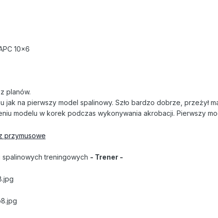
 APC 10x6
z planów.
żu jak na pierwszy model spalinowy. Szło bardzo dobrze, przeżył ma
eniu modelu w korek podczas wykonywania akrobacji. Pierwszy m
az przymusowe
i spalinowych treningowych
- Trener -