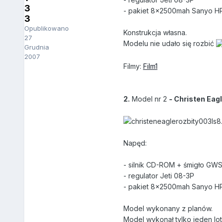
3
- pakiet 8x2500mah Sanyo H
3
Opublikowano
Konstrukcja własna.
27
Modelu nie udało się rozbić
Grudnia
2007
Filmy:
Film1
2.
Model nr 2
- Christen Eag
Napęd:
- silnik CD-ROM + śmigło GW
- regulator Jeti 08-3P
- pakiet 8x2500mah Sanyo H
Model wykonany z planów.
Model wykonał tylko jeden lot