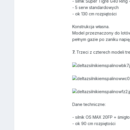
- silnik Super Tigre G40 Ring
- 5 serw standardowych
- ok 130 cm rozpiętości
Konstrukcja własna.
Model przeznaczony do lotów n
pełnym gazie po zaniku napięc
7.
Trzeci z czterech modeli t
Dane techniczne:
- silnik OS MAX 20FP + śmigł
- ok 90 cm rozpiętości