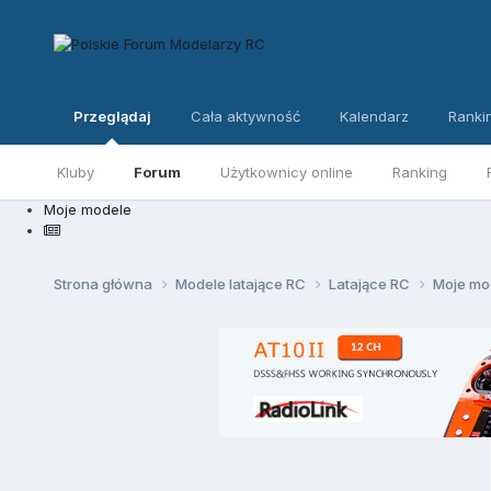
Przeglądaj
Cała aktywność
Kalendarz
Ranki
Kluby
Forum
Użytkownicy online
Ranking
Moje modele
Strona główna
Modele latające RC
Latające RC
Moje mo