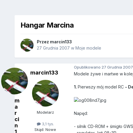
Hangar Marcina
Przez
marcin133
27 Grudnia 2007
w
Moje modele
Opublikowano
27 Grudnia 2007
marcin133
Modele żywe i martwe w kolejn
1.
Pierwszy mój model RC
- D
m
a
r
Modelarz
Napęd:
ci
3,1 tys.
n
- silnik CD-ROM + śmigło GW
Skąd: Nowe
1
- regulator Jeti 08-3P