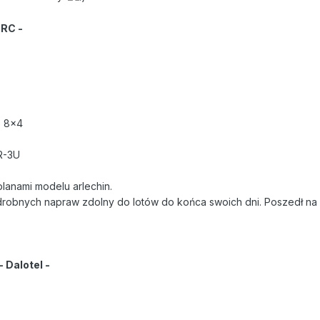
 RC -
S 8x4
R-3U
lanami modelu arlechin.
 drobnych napraw zdolny do lotów do końca swoich dni. Poszedł na 
- Dalotel -