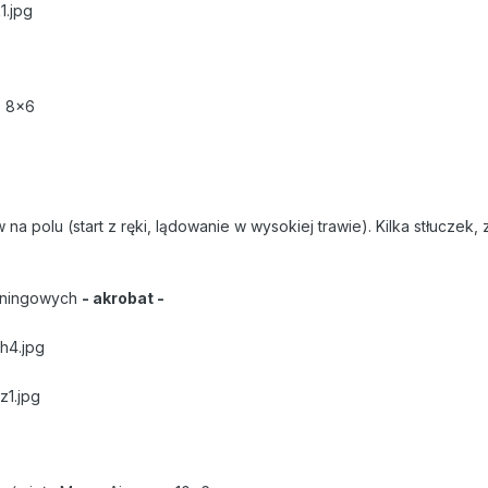
o 8x6
a polu (start z ręki, lądowanie w wysokiej trawie). Kilka stłuczek
reningowych
- akrobat -