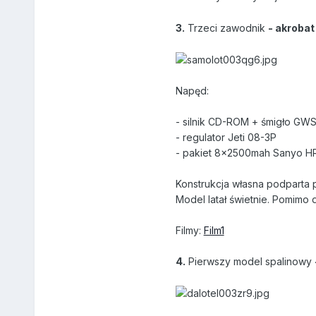
3.
Trzeci zawodnik
- akrobat
Napęd:
- silnik CD-ROM + śmigło GW
- regulator Jeti 08-3P
- pakiet 8x2500mah Sanyo H
Konstrukcja własna podparta p
Model latał świetnie. Pomimo
Filmy:
Film1
4.
Pierwszy model spalinowy