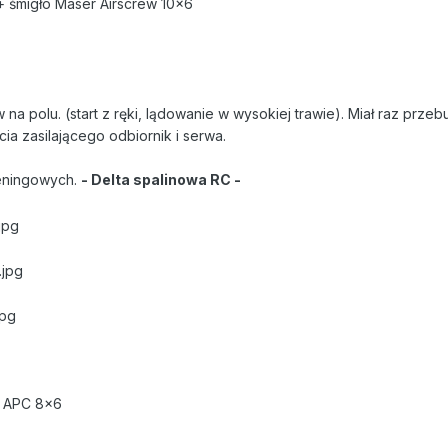
 + śmigło Maser Airscrew 10x6
a polu. (start z ręki, lądowanie w wysokiej trawie). Miał raz prze
ia zasilającego odbiornik i serwa.
reningowych.
- Delta spalinowa RC -
o APC 8x6