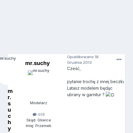
Opublikowano
18
mr.suchy
Grudnia 2013
Cześć,
pytanie trochę z innej beczki.
Latasz modelem będąc
m
ubrany w garnitur ?
r.
s
Modelarz
u
458
c
Skąd: Gliwice
h
Imię: Przemek
y