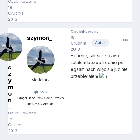
Opublikowano
18
Grudnia
2013
Opublikowano
szymon_
18
Autor
Grudnia
2013
Hehehe, tak się złożyło.
Latałem bezpośrednio po
s
egzaminach więc się już nie
z
przebierałem
y
Modelarz
m
693
o
Skąd: Kraków/Wieliczka
n
Imię: Szymon
_
Opublikowano
18
Grudnia
2013