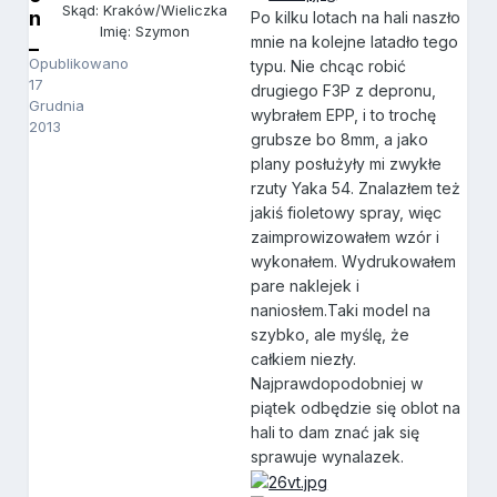
Skąd: Kraków/Wieliczka
n
Po kilku lotach na hali naszło
Imię: Szymon
_
mnie na kolejne latadło tego
Opublikowano
typu. Nie chcąc robić
17
drugiego F3P z depronu,
Grudnia
wybrałem EPP, i to trochę
2013
grubsze bo 8mm, a jako
plany posłużyły mi zwykłe
rzuty Yaka 54. Znalazłem też
jakiś fioletowy spray, więc
zaimprowizowałem wzór i
wykonałem. Wydrukowałem
pare naklejek i
naniosłem.Taki model na
szybko, ale myślę, że
całkiem niezły.
Najprawdopodobniej w
piątek odbędzie się oblot na
hali to dam znać jak się
sprawuje wynalazek.