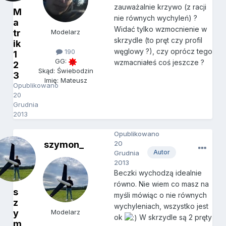
zauważalnie krzywo (z racji
M
nie równych wychyleń) ?
a
Widać tylko wzmocnienie w
tr
Modelarz
skrzydle (to pręt czy profil
ik
węglowy ?), czy oprócz tego
190
1
GG:
wzmacniałeś coś jeszcze ?
2
Skąd: Świebodzin
3
Imię: Mateusz
Opublikowano
20
Grudnia
2013
Opublikowano
szymon_
20
Autor
Grudnia
2013
Beczki wychodzą idealnie
równo. Nie wiem co masz na
s
myśli mówiąc o nie równych
z
wychyleniach, wszystko jest
y
Modelarz
ok
W skrzydle są 2 pręty
m