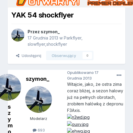
YAK 54 shockflyer
Przez
szymon_
17 Grudnia 2013
w
Parkflyer,
slowflyer,shockflyer
Udostępnij
Obserwujący
0
Opublikowano
17
szymon_
Grudnia 2013
Witajcie, jako, że ostra zima
coraz bliżej, a sezon halowy
już na pełnych obrotach,
zrobiłem halówkę z depronu
s
F3Axis.
z
y
Modelarz
m
693
o