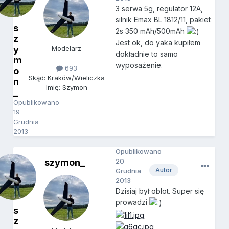
3 serwa 5g, regulator 12A,
silnik Emax BL 1812/11, pakiet
s
2s 350 mAh/500mAh
z
Jest ok, do yaka kupiłem
y
Modelarz
dokładnie to samo
m
wyposażenie.
693
o
Skąd: Kraków/Wieliczka
n
Imię: Szymon
_
Opublikowano
19
Grudnia
2013
Opublikowano
szymon_
20
Autor
Grudnia
2013
Dzisiaj był oblot. Super się
prowadzi
s
z