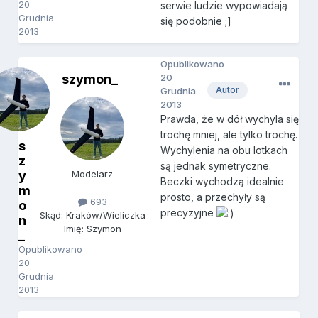
20
serwie ludzie wypowiadają
Grudnia
się podobnie ;]
2013
Opublikowano
szymon_
20
Autor
Grudnia
2013
Prawda, że w dół wychyla się
trochę mniej, ale tylko trochę.
s
Wychylenia na obu lotkach
z
są jednak symetryczne.
y
Modelarz
Beczki wychodzą idealnie
m
prosto, a przechyły są
693
o
precyzyjne
Skąd: Kraków/Wieliczka
n
Imię: Szymon
_
Opublikowano
20
Grudnia
2013