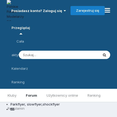
Zarejestruj się
Posiadasz konto? Zaloguj się
Przeglądaj
Cała
aktywność
Kalendarz
Ranking
Kluby
Forum
Użytkownicy online
Ranking
Parkflyer, slowflyer,shockflyer
Regulamin