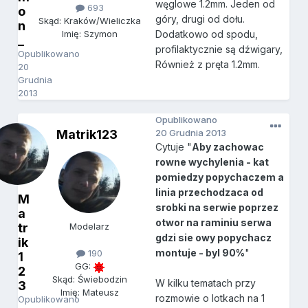
węglowe 1.2mm. Jeden od
693
o
góry, drugi od dołu.
Skąd: Kraków/Wieliczka
n
Dodatkowo od spodu,
Imię: Szymon
_
profilaktycznie są dźwigary,
Opublikowano
Również z pręta 1.2mm.
20
Grudnia
2013
Opublikowano
Matrik123
20 Grudnia 2013
Cytuje "
Aby zachowac
rowne wychylenia - kat
pomiedzy popychaczem a
linia przechodzaca od
M
srobki na serwie poprzez
a
otwor na raminiu serwa
tr
Modelarz
gdzi sie owy popychacz
ik
montuje - byl 90%
"
190
1
GG:
2
Skąd: Świebodzin
W kilku tematach przy
3
Imię: Mateusz
rozmowie o lotkach na 1
Opublikowano