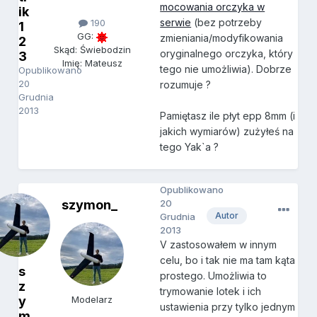
mocowania orczyka w
ik
serwie
(bez potrzeby
190
1
GG:
zmieniania/modyfikowania
2
Skąd: Świebodzin
oryginalnego orczyka, który
3
Imię: Mateusz
tego nie umożliwia). Dobrze
Opublikowano
20
rozumuje ?
Grudnia
2013
Pamiętasz ile płyt epp 8mm (i
jakich wymiarów) zużyłeś na
tego Yak`a ?
Opublikowano
szymon_
20
Autor
Grudnia
2013
V zastosowałem w innym
celu, bo i tak nie ma tam kąta
s
prostego. Umożliwia to
z
trymowanie lotek i ich
y
Modelarz
ustawienia przy tylko jednym
m