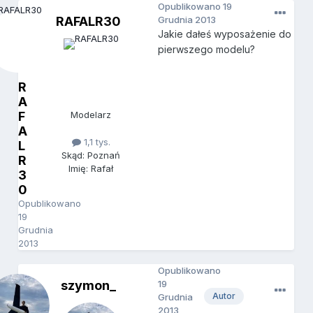
Opublikowano
19
RAFALR30
Grudnia 2013
Jakie dałeś wyposażenie do
pierwszego modelu?
R
A
F
Modelarz
A
1,1 tys.
L
Skąd: Poznań
R
Imię: Rafał
3
0
Opublikowano
19
Grudnia
2013
Opublikowano
szymon_
19
Autor
Grudnia
2013