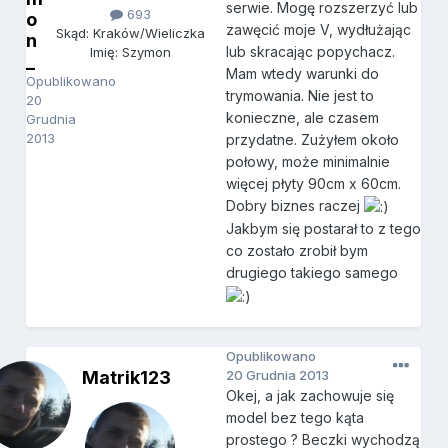
serwie. Mogę rozszerzyć lub
693
o
zawęcić moje V, wydłużając
Skąd: Kraków/Wieliczka
n
lub skracając popychacz.
Imię: Szymon
_
Mam wtedy warunki do
Opublikowano
trymowania. Nie jest to
20
konieczne, ale czasem
Grudnia
2013
przydatne. Zużyłem około
połowy, może minimalnie
więcej płyty 90cm x 60cm.
Dobry biznes raczej
Jakbym się postarał to z tego
co zostało zrobił bym
drugiego takiego samego
Opublikowano
Matrik123
20 Grudnia 2013
Okej, a jak zachowuje się
model bez tego kąta
prostego ? Beczki wychodzą