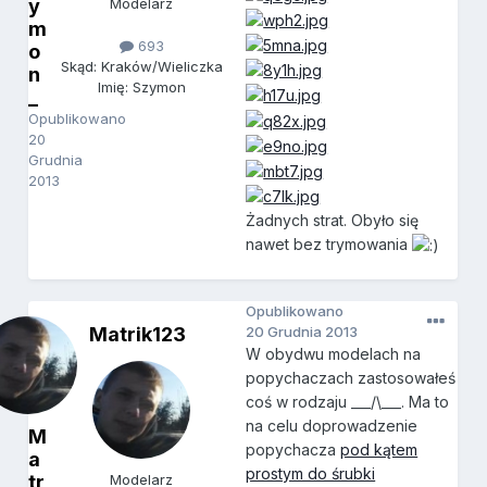
y
Modelarz
m
693
o
Skąd: Kraków/Wieliczka
n
Imię: Szymon
_
Opublikowano
20
Grudnia
2013
Żadnych strat. Obyło się
nawet bez trymowania
Opublikowano
Matrik123
20 Grudnia 2013
W obydwu modelach na
popychaczach zastosowałeś
coś w rodzaju ___/\___. Ma to
na celu doprowadzenie
M
popychacza
pod kątem
a
prostym do śrubki
tr
Modelarz