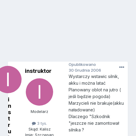
Opublikowano
instruktor
30 Grudnia 2006
Wystarczy wstawic silnik,
akku i można latać
Planowany oblot na jutro (
jeśli będzie pogoda)
i
Marzycieli nie brakuje(akku
n
naładowane)
s
Modelarz
Dlaczego "Szkodnik
t
"jeszcze nie zamontował
3 tys.
r
Skąd: Kalisz
silnika ?
u
Imię: Szczepan