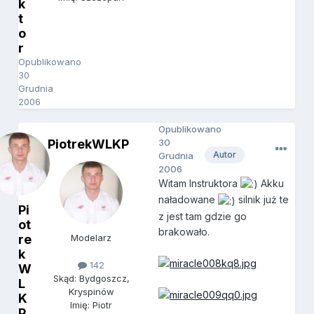
k
t
o
r
Opublikowano
30
Grudnia
2006
Opublikowano
PiotrekWLKP
30
Autor
Grudnia
2006
Witam Instruktora
Akku
naładowane
silnik już te
Pi
z jest tam gdzie go
ot
brakowało.
re
Modelarz
k
142
W
Skąd: Bydgoszcz,
L
Kryspinów
K
Imię: Piotr
P