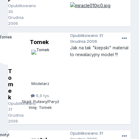
Opublikowano
30
Grudnia
2006
Opublikowano
31
Tomek
Grudnia 2006
Jak na tak "kiepski" material
to rewalacyjny model !!!
T
o
m
Modelarz
e
6,9 tys.
k
Skąd: Puławy/Paryż
Opublikowano
Imię: Tomek
31
Grudnia
2006
Opublikowano
31