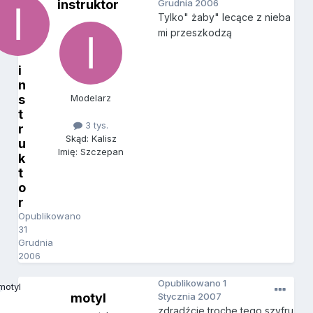
instruktor
Grudnia 2006
Tylko" żaby" lecące z nieba
mi przeszkodzą
i
n
s
Modelarz
t
3 tys.
r
Skąd: Kalisz
u
Imię: Szczepan
k
t
o
r
Opublikowano
31
Grudnia
2006
Opublikowano
1
motyl
Stycznia 2007
zdradźcie troche tego szyfru