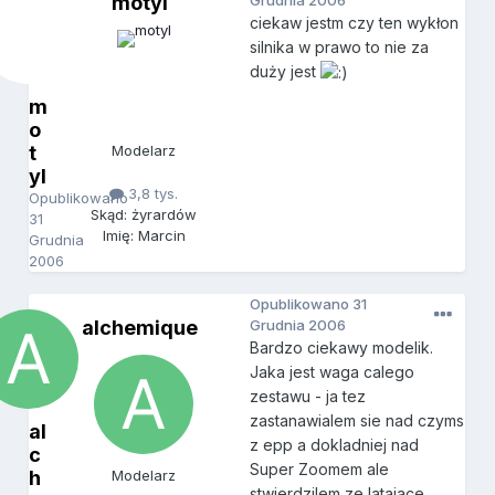
motyl
Grudnia 2006
ciekaw jestm czy ten wykłon
silnika w prawo to nie za
duży jest
m
o
t
Modelarz
yl
3,8 tys.
Opublikowano
Skąd: żyrardów
31
Imię: Marcin
Grudnia
2006
Opublikowano
31
alchemique
Grudnia 2006
Bardzo ciekawy modelik.
Jaka jest waga calego
zestawu - ja tez
zastanawialem sie nad czyms
al
z epp a dokladniej nad
c
Super Zoomem ale
h
Modelarz
stwierdzilem ze latajace