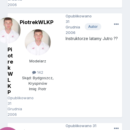
2006
Opublikowano
PiotrekWLKP
31
Autor
Grudnia
2006
Instruktorze latamy Jutro ??
Pi
ot
re
Modelarz
k
142
W
Skąd: Bydgoszcz,
L
Kryspinów
K
Imię: Piotr
P
Opublikowano
31
Grudnia
2006
Opublikowano
31