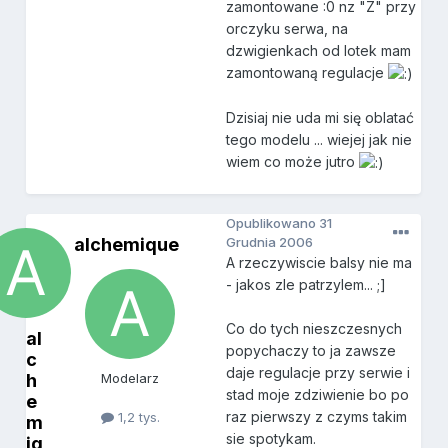
zamontowane :0 nz "Z" przy
orczyku serwa, na
dzwigienkach od lotek mam
zamontowaną regulacje
Dzisiaj nie uda mi się oblatać
tego modelu ... wiejej jak nie
wiem co może jutro
Opublikowano
31
alchemique
Grudnia 2006
A rzeczywiscie balsy nie ma
- jakos zle patrzylem... ;]
Co do tych nieszczesnych
al
popychaczy to ja zawsze
c
daje regulacje przy serwie i
h
Modelarz
stad moje zdziwienie bo po
e
raz pierwszy z czyms takim
1,2 tys.
m
sie spotykam.
iq