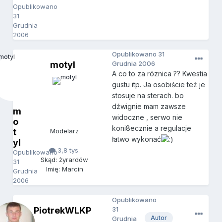
Opublikowano
31
Grudnia
2006
Opublikowano
31
motyl
Grudnia 2006
A co to za róznica ?? Kwestia
gustu itp. Ja osobiście też je
stosuje na sterach. bo
dźwignie mam zawsze
m
widoczne , serwo nie
o
koni8ecznie a regulacje
t
Modelarz
łatwo wykonać
yl
3,8 tys.
Opublikowano
Skąd: żyrardów
31
Imię: Marcin
Grudnia
2006
Opublikowano
PiotrekWLKP
31
Autor
Grudnia