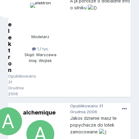
A ja porosze o dokladne info
o silniku
e
l
e
Modelarz
k
1,1 tys.
t
Skąd: Warszawa
r
Imię: Wojtek
o
n
Opublikowano
31
Grudnia
2006
Opublikowano
31
alchemique
Grudnia 2006
Jakos dziwnie masz te
popychacze do lotek
zamocowane