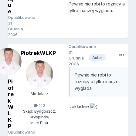
Pewnie nie robi to roznicy a
u
tylko inaczej wyglada.
e
Opublikowano
31
Grudnia
2006
Opublikowano
PiotrekWLKP
31
Autor
Grudnia
2006
Pewnie nie robi to
Pi
roznicy a tylko inaczej
ot
wyglada.
re
Modelarz
k
142
W
Dokładnie
Skąd: Bydgoszcz,
L
Kryspinów
K
Imię: Piotr
P
Opublikowano