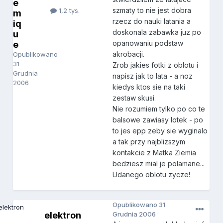
e
szmaty to nie jest dobra
1,2 tys.
m
rzecz do nauki latania a
iq
doskonala zabawka juz po
u
opanowaniu podstaw
e
akrobacji.
Opublikowano
31
Zrob jakies fotki z oblotu i
Grudnia
napisz jak to lata - a noz
2006
kiedys ktos sie na taki
zestaw skusi.
Nie rozumiem tylko po co te
balsowe zawiasy lotek - po
to jes epp zeby sie wyginalo
a tak przy najblizszym
kontakcie z Matka Ziemia
bedziesz mial je polamane...
Udanego oblotu zycze!
Opublikowano
31
elektron
Grudnia 2006