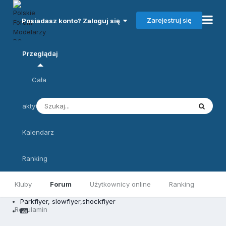
Zarejestruj się
Posiadasz konto? Zaloguj się
Przeglądaj
Cała
aktywność
Kalendarz
Ranking
Kluby
Forum
Użytkownicy online
Ranking
Parkflyer, slowflyer,shockflyer
Regulamin