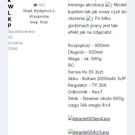
k
treningu akrobacji
Model
142
W
Skąd: Bydgoszcz,
kupilem tak jak nowy czyli do
L
Kryspinów
złożenia
Po kilku
K
Imię: Piotr
P
godzinach pracy jest taki
Opublikowano
efekt jak na zdjęciahc.
30
Grudnia
Rozpiętość - 900mm
2006
Długość - 920mm
Waga - ok. 560g
RC:
Serwa Hs-55 3szt.
Akku - KoKam 2000mAh 3s1P
Regulator - TP 30A
Odbiornik - Rex7
Silnik - Steamer okolo 600g
ciagu 14A smiglo 8x4