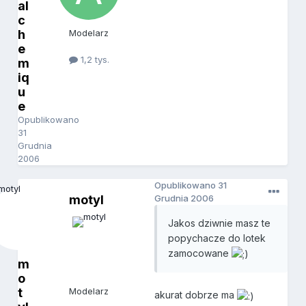
al
c
h
Modelarz
e
1,2 tys.
m
iq
u
e
Opublikowano
31
Grudnia
2006
Opublikowano
31
motyl
Grudnia 2006
Jakos dziwnie masz te
popychacze do lotek
zamocowane
m
o
t
Modelarz
akurat dobrze ma