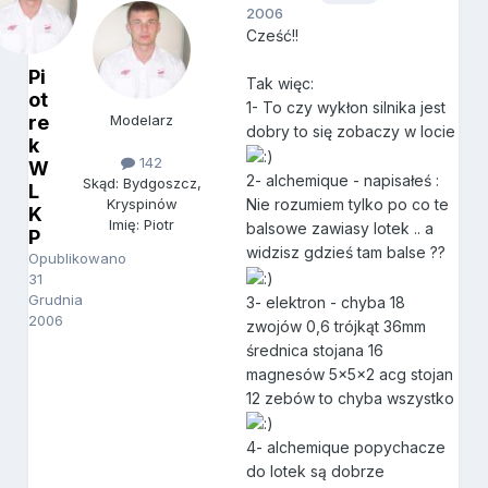
2006
Cześć!!
Pi
Tak więc:
ot
1- To czy wykłon silnika jest
re
Modelarz
dobry to się zobaczy w locie
k
142
W
2- alchemique - napisałeś :
Skąd: Bydgoszcz,
L
Nie rozumiem tylko po co te
Kryspinów
K
Imię: Piotr
balsowe zawiasy lotek .. a
P
widzisz gdzieś tam balse ??
Opublikowano
31
Grudnia
3- elektron - chyba 18
2006
zwojów 0,6 trójkąt 36mm
średnica stojana 16
magnesów 5x5x2 acg stojan
12 zebów to chyba wszystko
4- alchemique popychacze
do lotek są dobrze