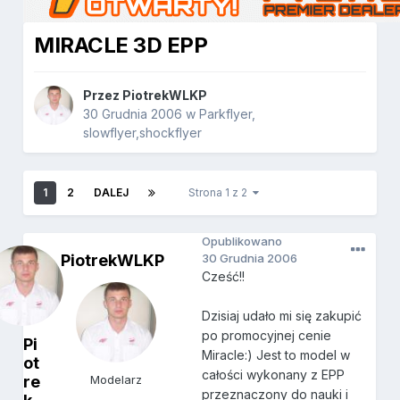
MIRACLE 3D EPP
Przez
PiotrekWLKP
30 Grudnia 2006
w
Parkflyer,
slowflyer,shockflyer
1
2
DALEJ
Strona 1 z 2
Opublikowano
PiotrekWLKP
30 Grudnia 2006
Cześć!!
Dzisiaj udało mi się zakupić
po promocyjnej cenie
Pi
Miracle:) Jest to model w
ot
całości wykonany z EPP
re
Modelarz
przeznaczony do nauki i