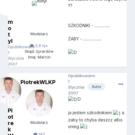
??
m
SZKODNIKI - .................
o
t
Modelarz
ŻABY - ....................
yl
3,8 tys.
Opublikowano
Skąd: żyrardów
1
Imię: Marcin
Stycznia
2007
Opublikowano
PiotrekWLKP
1
Autor
Stycznia
2007
:D
Pi
ja jestem szkodnikiem
a
ot
zaby to chyba deszcz albo
re
Modelarz
snieg
k
142