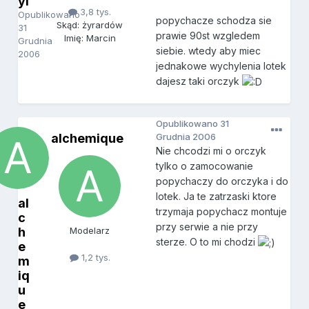
yl
3,8 tys.
Opublikowano
popychacze schodza sie
Skąd: żyrardów
31
prawie 90st wzgledem
Imię: Marcin
Grudnia
siebie. wtedy aby miec
2006
jednakowe wychylenia lotek
dajesz taki orczyk
Opublikowano
31
alchemique
Grudnia 2006
Nie chcodzi mi o orczyk
tylko o zamocowanie
popychaczy do orczyka i do
lotek. Ja te zatrzaski ktore
al
trzymaja popychacz montuje
c
przy serwie a nie przy
h
Modelarz
sterze. O to mi chodzi
e
1,2 tys.
m
iq
u
e