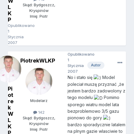
W
Skąd: Bydgoszcz,
L
Kryspinów
K
Imię: Piotr
P
Opublikowano
1
Stycznia
2007
Opublikowano
PiotrekWLKP
1
Autor
Stycznia
2007
No i stało się
Model
poleciał muszę przyznać ,że
Pi
jestem bardzo zadowolony z
ot
tego modelu
Pomimo
re
Modelarz
sporego wiatru model lata
k
bezproblemowo 3/5 gazu
142
W
pionowo do gory
Skąd: Bydgoszcz,
L
Kryspinów
bardzo sporadycznie latalem
K
Imię: Piotr
na plnym gazie wlasciwie to
P