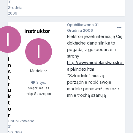
31
Grudnia
2006
Opublikowano
31
instruktor
Grudnia 2006
Elektron jeżeli interesuję Cię
dokładne dane silnika to
pogadaj z gospodarzem
strony
i
http://www.modelarstwo.stref
n
a.pl/index.htm
s
Modelarz
"Szkodniki" muszą
t
porządnie robić swoje
3 tys.
r
Skąd: Kalisz
modele ponieważ jeszcze
u
Imię: Szczepan
mnie trochę szanują
k
t
o
r
Opublikowano
31
Grudnia