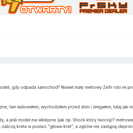
modeli, gdy odpada samochód? Nawet mały metrowy Zefir robi mi pro
ne, tam ładowałem, wychodziłem przed dom i śmigałem, tutaj jak nie 
dy, a jeśli model ma wklejone (jak np. Shock który tworzę)? metro
b zaliczę kreta w postaci "głowa-kret", a zębów nie zastąpię depr