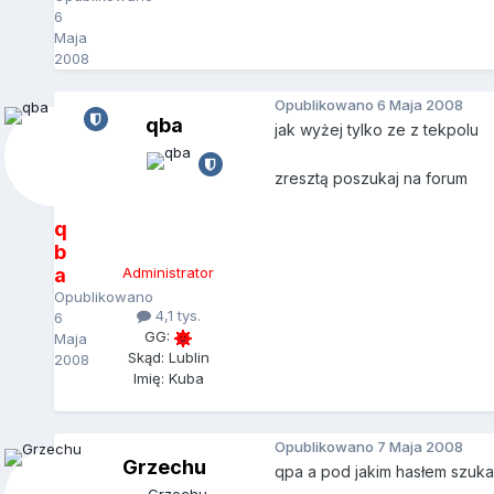
6
Maja
2008
Opublikowano
6 Maja 2008
qba
jak wyżej tylko ze z tekpolu
zresztą poszukaj na forum
q
b
a
Administrator
Opublikowano
4,1 tys.
6
GG:
Maja
Skąd: Lublin
2008
Imię: Kuba
Opublikowano
7 Maja 2008
Grzechu
qpa a pod jakim hasłem szuka