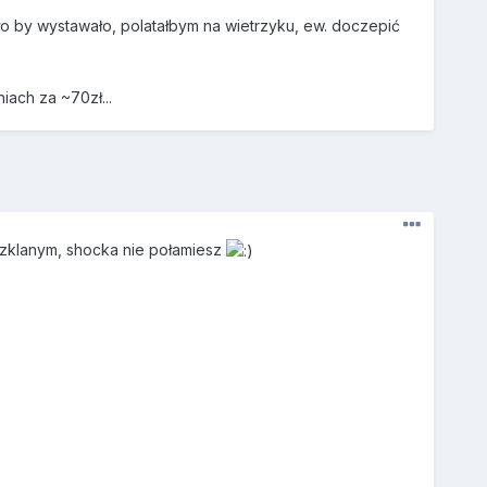
ło by wystawało, polatałbym na wietrzyku, ew. doczepić
iach za ~70zł...
zklanym, shocka nie połamiesz