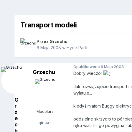
Transport modeli
Przez
Grzechu
6 Maja 2008
w
Hyde Park
Opublikowano
6 Maja 2008
Grzechu
Dobry wieczór
Jak rozwiązujecie transport 
wylatuje...
G
r
kiedyś miałem Buggy elektrycz
z
Modelarz
e
oddzielne skrzydło to pół bie
941
c
ręku wiatr mi go powygina, lu
h