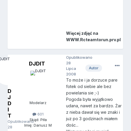
Więcej zdjęć na
WWW.Rcteamtorun.prv.pl
Opublikowano
DJDIT
28
Autor
Lipca
2008
To może i ja dorzuce pare
fotek od siebie ale bez
D
powielania sie ;-)
J
Pogoda była wyjątkowo
D
Modelarz
udana, nawet za bardzo. Żar
I
z nieba dawał się we znaki i
601
T
juz po 3 godzinach miałem
Skąd: Piła
Opublikowano
dośc...
Imię: Dariusz M
28