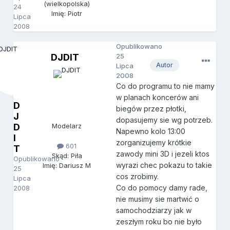
(wielkopolska)
24
Imię: Piotr
Lipca
2008
Opublikowano
DJDIT
25
Autor
Lipca
2008
Co do programu to nie mamy
w planach koncerów ani
D
biegów przez płotki,
J
dopasujemy sie wg potrzeb.
D
Modelarz
Napewno kolo 13:00
I
zorganizujemy krótkie
601
T
zawody mini 3D i jezeli ktos
Skąd: Piła
Opublikowano
wyrazi chec pokazu to takie
Imię: Dariusz M
25
cos zrobimy.
Lipca
Co do pomocy damy rade,
2008
nie musimy sie martwić o
samochodziarzy jak w
zeszłym roku bo nie było