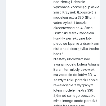
nad ziemią i idealnie
wykonane korkociągi płaskie
2msc Krzysiek (Loopster) z
modelem extra 330 (fliton)
ładne żyletki i beczki
akcentowane na 4, 3msc
Gruziński Marek modelem
Fun-Fly perfekcyjne loty
plecowe łącznie z ósemkami
nisko nad ziemią tylko troche
haos !
Niestety ubolewam nad
awarią modelu kolegi Adriana
Baran, ten młody człowiek
ma zaciecie do lotów 3D, w
zeszłym roku poradził sobie
rewelacyjnie z wygranym
lotem modelem extra 330
2,6m od samego poczatku
mimo innego mode poradził
sobie bez problemu.