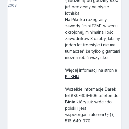
(niedziela) od godziny 8:00
2008
już bedziemy na płycie
lotniska.
Na Pikniku rozegramy
zawody "mini F3M" w wersji
okrojonej, minimalna ilośc
zawodników 3 osoby, latamy
jeden lot freestyle i nie ma
tłumaczeń że tylko gigantami
można robić wszystko!.
Więcej informacji na stronie
KLIKNIJ
Wszelkie informacje Darek
tel 880-606-606 telefon do
Binia
który już wrócił do
polski i jest
współorganizatorem ! ;-)))
516-649-970