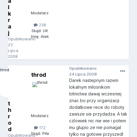
a
l
k
Modelarz
r
238
a
Skąd: UK
j
Imię: Alek
Opublikowano
23
Lipca
2008
Opublikowano
throd
24 Lipca 2008
Darek nastepnym razem
lokalnym milosnikom
lotnictwa dawaj wczesniej
znac bo przy organizacji
t
dodatkowe rece do roboty
h
zawsze sie przydadza. A tak
r
Modelarz
czlowiek nic nie wie i potem
o
mu glupio ze nie pomagal
172
d
Skąd: Piła
tylko na gotowe przyszedl
Opublikowano