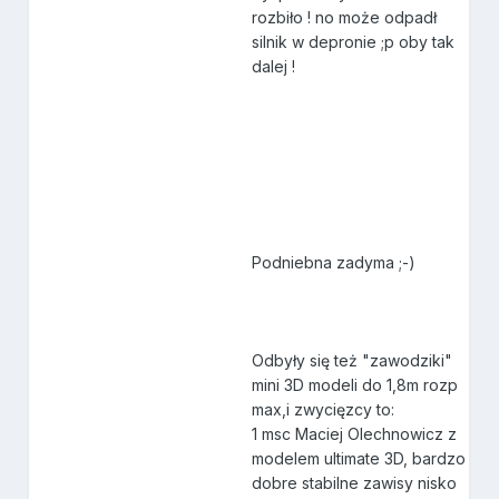
rozbiło ! no może odpadł
silnik w depronie ;p oby tak
dalej !
Podniebna zadyma ;-)
Odbyły się też "zawodziki"
mini 3D modeli do 1,8m rozp
max,i zwycięzcy to:
1 msc Maciej Olechnowicz z
modelem ultimate 3D, bardzo
dobre stabilne zawisy nisko