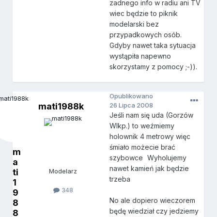
zadnego info w radiu ani TV
wiec będzie to piknik
modelarski bez
przypadkowych osób.
Gdyby nawet taka sytuacja
wystąpiła napewno
skorzystamy z pomocy ;-)).
Opublikowano
mati1988k
26 Lipca 2008
Jeśli nam się uda (Gorzów
Wlkp.) to weźmiemy
holownik 4 metrowy więc
śmiało możecie brać
m
szybowce
Wyholujemy
a
nawet kamień jak będzie
ti
Modelarz
trzeba
1
348
9
No ale dopiero wieczorem
8
będę wiedział czy jedziemy
8