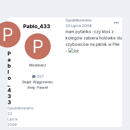
Opublikowano
Pablo_433
22 Lipca 2008
mam pytanko -czy ktoś z
kolegów zabiera holówke do
szybowców na piknik w Pile
-
P
a
b
Modelarz
l
597
o
Skąd: Wągrowiec
_
Imię: Paweł
4
3
3
Opublikowano
22
Lipca
2008