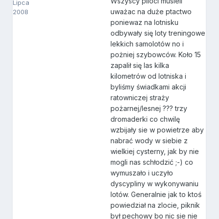
Wszyscy piloci musieli
Lipca
uważac na duże ptactwo
2008
poniewaz na lotnisku
odbywały się loty treningowe
lekkich samolotów no i
pożniej szybowców. Koło 15
zapalił się las kilka
kilometrów od lotniska i
byliśmy świadkami akcji
ratowniczej straży
pożarnej/lesnej ??? trzy
dromaderki co chwilę
wzbijały sie w powietrze aby
nabrać wody w siebie z
wielkiej cysterny, jak by nie
mogli nas schłodzić ;-) co
wymuszało i uczyło
dyscypliny w wykonywaniu
lotów. Generalnie jak to ktoś
powiedział na zlocie, piknik
był pechowy bo nic sie nie