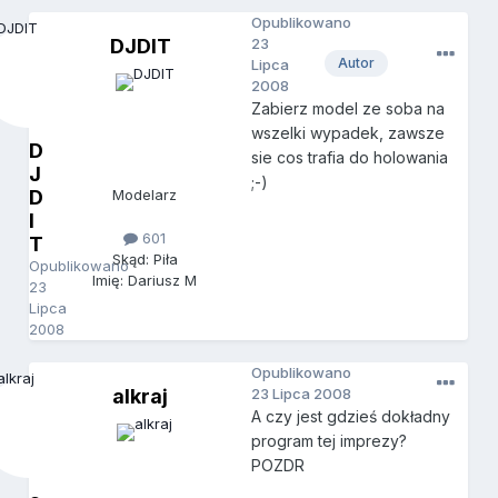
Opublikowano
DJDIT
23
Autor
Lipca
2008
Zabierz model ze soba na
wszelki wypadek, zawsze
D
sie cos trafia do holowania
J
;-)
D
Modelarz
I
601
T
Skąd: Piła
Opublikowano
Imię: Dariusz M
23
Lipca
2008
Opublikowano
alkraj
23 Lipca 2008
A czy jest gdzieś dokładny
program tej imprezy?
POZDR