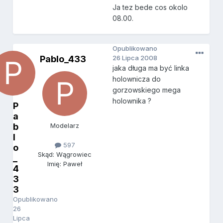
Ja tez bede cos okolo
08.00.
Opublikowano
Pablo_433
26 Lipca 2008
jaka długa ma być linka
holownicza do
gorzowskiego mega
holownika ?
P
a
b
Modelarz
l
597
o
Skąd: Wągrowiec
_
Imię: Paweł
4
3
3
Opublikowano
26
Lipca