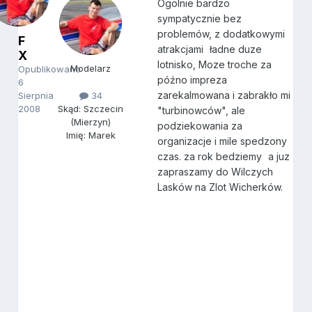
Ogolnie bardzo
sympatycznie bez
problemów, z dodatkowymi
F
atrakcjami
ładne duze
X
lotnisko, Moze troche za
Modelarz
Opublikowano
późno impreza
6
zarekalmowana i zabrakło mi
Sierpnia
34
2008
Skąd: Szczecin
"turbinowców", ale
(Mierzyn)
podziekowania za
Imię: Marek
organizacje i mile spedzony
czas. za rok bedziemy
a juz
zapraszamy do Wilczych
Lasków na Zlot Wicherków.