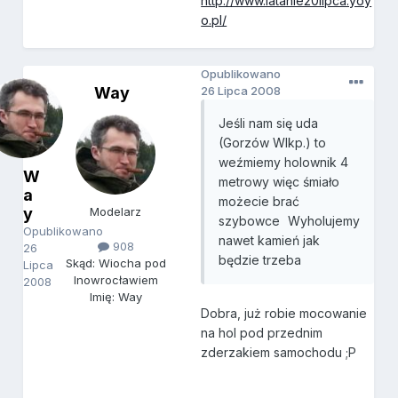
http://www.latanie20lipca.yoy
o.pl/
Opublikowano
Way
26 Lipca 2008
Jeśli nam się uda
(Gorzów Wlkp.) to
weźmiemy holownik 4
W
metrowy więc śmiało
a
możecie brać
y
Modelarz
szybowce
Wyholujemy
Opublikowano
nawet kamień jak
908
26
będzie trzeba
Skąd: Wiocha pod
Lipca
Inowrocławiem
2008
Imię: Way
Dobra, już robie mocowanie
na hol pod przednim
zderzakiem samochodu ;P