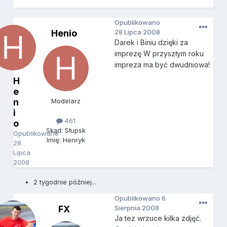
Opublikowano
Henio
28 Lipca 2008
Darek i Biniu dzięki za
imprezę W przyszłym roku
impreza ma być dwudniowa!
H
e
n
Modelarz
i
461
o
Skąd: Słupsk
Opublikowano
Imię: Henryk
28
Lipca
2008
2 tygodnie później...
Opublikowano
6
FX
Sierpnia 2008
Ja tez wrzuce kilka zdjęć.