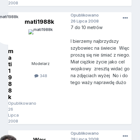
2008
Opublikowano
mati1988k
26 Lipca 2008
7 do 10 metrów
I bierzemy najbrzydszy
szybowiec na świecie
Więc
m
proszę się nie śmiać z niego.
a
Miał ciężkie życie jako cel
ti
Modelarz
wojskowy
zresztą widać go
1
na zdjęciach wyżej
No i do
348
9
tego waży naprawdę dużo
8
8
k
Opublikowano
26
Lipca
2008
Opublikowano
Way
28 Lipca 2008