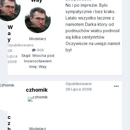
No i po imprezie. Bylo
sympatycznie i bez kraks.
Latalo wszystko lacznie z
namiotem Darka ktory od
W
podmuchów wiatru podnosil
a
się kilka centymrtów.
y
Modelarz
Oczywiscie na uwięzi namiot
Opublikowano
był
908
28
Skąd: Wiocha pod
Lipca
Inowrocławiem
2008
Imię: Way
Opublikowano
czhomik
28 Lipca 2008
c
z
h
Modelarz