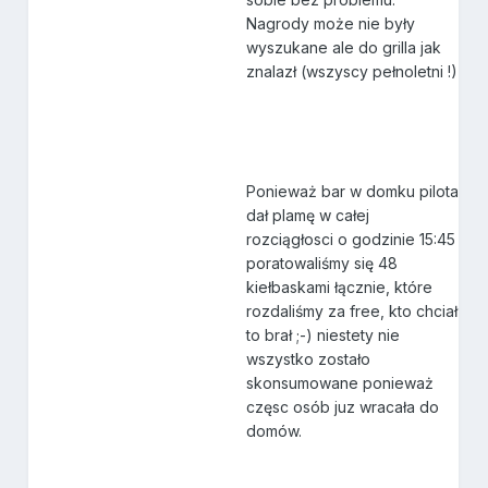
Nagrody może nie były
wyszukane ale do grilla jak
znalazł (wszyscy pełnoletni !)
Ponieważ bar w domku pilota
dał plamę w całej
rozciągłosci o godzinie 15:45
poratowaliśmy się 48
kiełbaskami łącznie, które
rozdaliśmy za free, kto chciał
to brał ;-) niestety nie
wszystko zostało
skonsumowane ponieważ
częsc osób juz wracała do
domów.