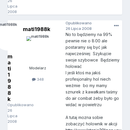
26
Lipca
2008
Opublikowano
mati1988k
26 Lipca 2008
No to będziemy na 99%
pewnie nie o 8:00 ale
postaramy się być jak
najwcześniej
Szykujcie
m
swoje szybowce
Będziemy
a
holować
ti
Modelarz
I jeśli ktoś ma jakiś
1
profesjonalny hol niech
348
9
weźmie
bo my mamy
8
sznurek z kawałkami taśmy
8
do air combat żeby było go
k
widać w powietrzu
Opublikowano
26
Lipca
A tutaj mozna sobie
2008
zobaczyć holownik w akcji