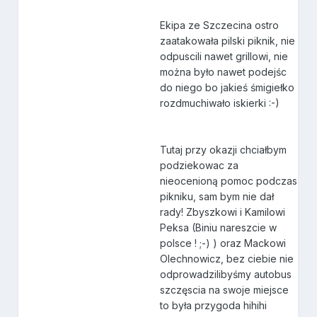
Ekipa ze Szczecina ostro
zaatakowała pilski piknik, nie
odpuscili nawet grillowi, nie
można było nawet podejśc
do niego bo jakieś śmigiełko
rozdmuchiwało iskierki :-)
Tutaj przy okazji chciałbym
podziekowac za
nieocenioną pomoc podczas
pikniku, sam bym nie dał
rady! Zbyszkowi i Kamilowi
Peksa (Biniu nareszcie w
polsce ! ;-) ) oraz Mackowi
Olechnowicz, bez ciebie nie
odprowadzilibyśmy autobus
szczęscia na swoje miejsce
to była przygoda hihihi