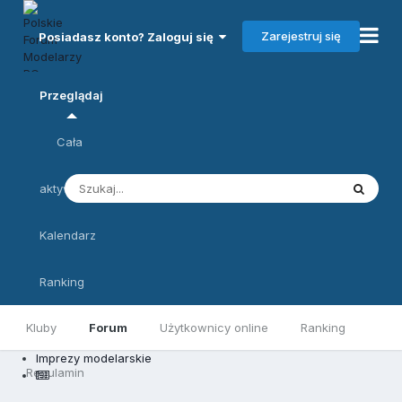
Zarejestruj się
Posiadasz konto? Zaloguj się
Przeglądaj
Cała
aktywność
Kalendarz
Ranking
Kluby
Forum
Użytkownicy online
Ranking
Imprezy modelarskie
Regulamin