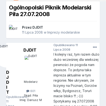
Ogólnopolski Piknik Modelarski
Piła 27.07.2008
Przez
DJDIT
11 Lipca 2008
w
Imprezy modelarskie
Opublikowano
11
DJDIT
Lipca 2008
I kolejny raz, tym razem dużo
dużo wcześniej dla wiekszej
pewności że pogoda nam
dopisze. To jedyna taka
D
impreza aktualnie w tym
J
regionie. Nie ukrywam, że
D
Modelarz
liczymy na Poznań, Gorzów
I
wlkp, Bydgoszcz, Toruń
601
T
Skąd: Piła
macie blisko !!! ;-)))
Opublikowano
Imię: Dariusz M
Spotykamy się 27.07.2008
11
Lipca