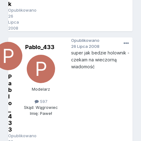
k
Opublikowano
26
Lipca
2008
Opublikowano
Pablo_433
26 Lipca 2008
super jak bedzie holownik -
czekam na wieczorną
wiadomość
P
a
b
Modelarz
l
597
o
Skąd: Wągrowiec
_
Imię: Paweł
4
3
3
Opublikowano