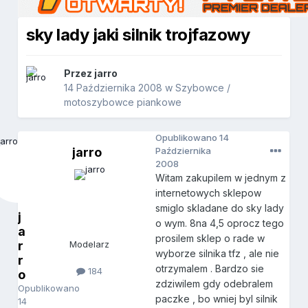
sky lady jaki silnik trojfazowy
Przez
jarro
14 Października 2008
w
Szybowce /
motoszybowce piankowe
Opublikowano
14
jarro
Października
2008
Witam zakupilem w jednym z
internetowych sklepow
smiglo skladane do sky lady
j
o wym. 8na 4,5 oprocz tego
a
prosilem sklep o rade w
r
Modelarz
wyborze silnika tfz , ale nie
r
otrzymalem . Bardzo sie
184
o
zdziwilem gdy odebralem
Opublikowano
paczke , bo wniej byl silnik
14