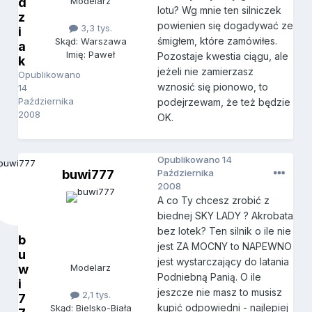
d
Modelarz
lotu? Wg mnie ten silniczek
z
powienien się dogadywać ze
3,3 tys.
i
śmigłem, które zamówiłes.
Skąd: Warszawa
a
Imię: Paweł
Pozostaje kwestia ciągu, ale
k
jeżeli nie zamierzasz
Opublikowano
wznosić się pionowo, to
14
Października
podejrzewam, że też będzie
2008
OK.
Opublikowano
14
buwi777
Października
2008
A co Ty chcesz zrobić z
biednej SKY LADY ? Akrobata
bez lotek? Ten silnik o ile nie
b
jest ZA MOCNY to NAPEWNO
u
jest wystarczający do latania
w
Modelarz
Podniebną Panią. O ile
i
jeszcze nie masz to musisz
2,1 tys.
7
kupić odpowiedni - najlepiej
Skąd: Bielsko-Biała