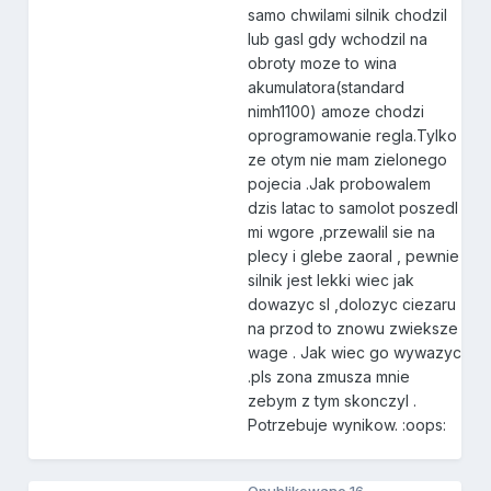
samo chwilami silnik chodzil
lub gasl gdy wchodzil na
obroty moze to wina
akumulatora(standard
nimh1100) amoze chodzi
oprogramowanie regla.Tylko
ze otym nie mam zielonego
pojecia .Jak probowalem
dzis latac to samolot poszedl
mi wgore ,przewalil sie na
plecy i glebe zaoral , pewnie
silnik jest lekki wiec jak
dowazyc sl ,dolozyc ciezaru
na przod to znowu zwieksze
wage . Jak wiec go wywazyc
.pls zona zmusza mnie
zebym z tym skonczyl .
Potrzebuje wynikow. :oops: