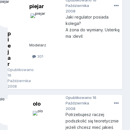
Opublikowano
16
piejar
Października
2008
Jaki regulator posiada
kolega?
A żona do wymiany. Usterkę
p
ma :devil:
i
e
Modelarz
j
301
a
r
Opublikowano
16
Października
2008
Opublikowano
16
olo
Października
2008
Potrzebujesz raczej
podszkolić się teoretycznie
jeżeli chcesz mieć jakieś