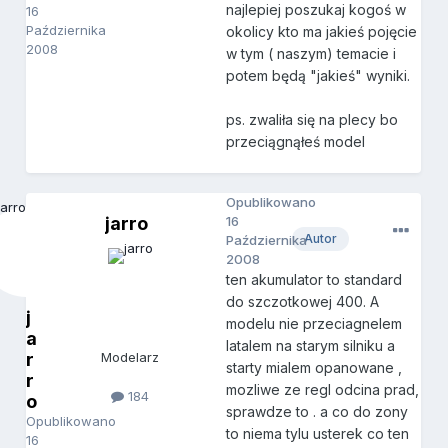
najlepiej poszukaj kogoś w
16
Października
okolicy kto ma jakieś pojęcie
2008
w tym ( naszym) temacie i
potem będą "jakieś" wyniki.
ps. zwaliła się na plecy bo
przeciągnąłeś model
Opublikowano
jarro
16
Autor
Października
2008
ten akumulator to standard
do szczotkowej 400. A
j
modelu nie przeciagnelem
a
latalem na starym silniku a
r
Modelarz
starty mialem opanowane ,
r
mozliwe ze regl odcina prad,
184
o
sprawdze to . a co do zony
Opublikowano
to niema tylu usterek co ten
16