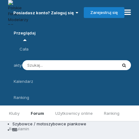
Zarejestruj się
Posiadasz konto? Zaloguj się
Przeglądaj
Cała
aktywność
Kalendarz
Ranking
Kluby
Forum
Użytkownicy online
Ranking
Szybowce / motoszybowce piankowe
Regulamin