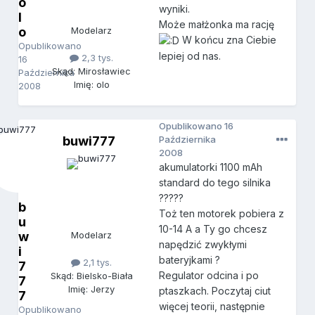
o
wyniki.
l
Może małżonka ma rację
o
Modelarz
W końcu zna Ciebie
Opublikowano
lepiej od nas.
2,3 tys.
16
Skąd: Mirosławiec
Października
Imię: olo
2008
Opublikowano
16
buwi777
Października
2008
akumulatorki 1100 mAh
standard do tego silnika
?????
b
Toż ten motorek pobiera z
u
10-14 A a Ty go chcesz
w
Modelarz
napędzić zwykłymi
i
bateryjkami ?
2,1 tys.
7
Regulator odcina i po
Skąd: Bielsko-Biała
7
Imię: Jerzy
ptaszkach. Poczytaj ciut
7
więcej teorii, następnie
Opublikowano