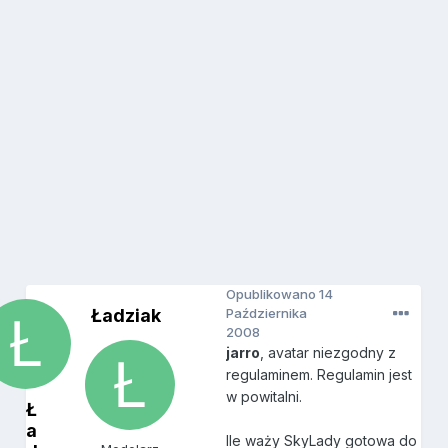
Opublikowano
14
Ładziak
Października
2008
jarro
, avatar niezgodny z
regulaminem. Regulamin jest
w powitalni.
Ł
a
Ile waży SkyLady gotowa do