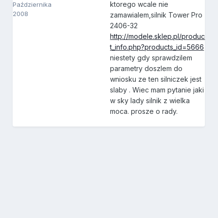
ktorego wcale nie
Października
2008
zamawialem,silnik Tower Pro
2406-32
http://modele.sklep.pl/produc
t_info.php?products_id=5666
niestety gdy sprawdzilem
parametry doszlem do
wniosku ze ten silniczek jest
slaby . Wiec mam pytanie jaki
w sky lady silnik z wielka
moca. prosze o rady.