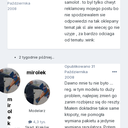
samolot . to byl tylko chwyt
Października
reklamowy mojego postu bo
2008
nie spodziewalem sie
odpowiedzi na tak oklepany
temat jak sl. ale wiecej go nie
uzyje , za bardzo odciaga
od tematu :wink:
2 tygodnie później...
Opublikowano
31
mirolek
Października
2008
Dawno mnie tu nie było ....
reg. w tym modelu to duży
problem, najlepiej zmień go
m
zanim rozbijesz się do reszty.
ir
Miałem dokładnie takie same
ol
Modelarz
kłopoty, nie pomogła
e
wymiana pakietu a jedynie
4,3 tys.
k
wymiana regulatora. Potem
Skąd: Kraków