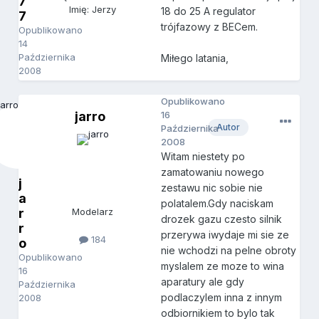
7
Imię: Jerzy
18 do 25 A regulator
7
trójfazowy z BECem.
Opublikowano
14
Października
Miłego latania,
2008
Opublikowano
jarro
16
Autor
Października
2008
Witam niestety po
zamatowaniu nowego
j
zestawu nic sobie nie
a
polatalem.Gdy naciskam
r
Modelarz
drozek gazu czesto silnik
r
przerywa iwydaje mi sie ze
184
o
nie wchodzi na pelne obroty
Opublikowano
myslalem ze moze to wina
16
aparatury ale gdy
Października
podlaczylem inna z innym
2008
odbiornikiem to bylo tak