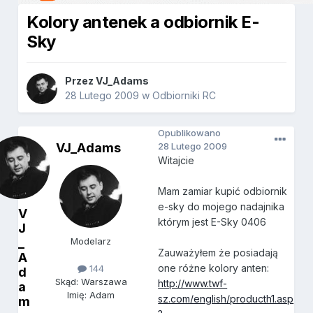
Kolory antenek a odbiornik E-
Sky
Przez
VJ_Adams
28 Lutego 2009
w
Odbiorniki RC
Opublikowano
VJ_Adams
28 Lutego 2009
Witajcie
Mam zamiar kupić odbiornik
e-sky do mojego nadajnika
V
którym jest E-Sky 0406
J
_
Modelarz
Zauważyłem że posiadają
A
one różne kolory anten:
144
d
Skąd: Warszawa
http://www.twf-
a
Imię: Adam
sz.com/english/producth1.asp
m