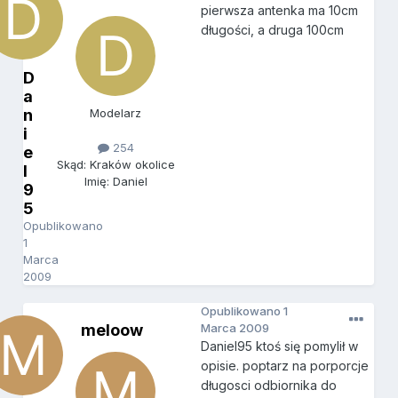
pierwsza antenka ma 10cm
długości, a druga 100cm
D
a
n
Modelarz
i
254
e
Skąd: Kraków okolice
l
Imię: Daniel
9
5
Opublikowano
1
Marca
2009
Opublikowano
1
meloow
Marca 2009
Daniel95 ktoś się pomylił w
opisie. poptarz na porporcje
długosci odbiornika do