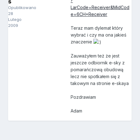
?
s
LarCode=Receiver&MidCod
Opublikowano
28
e=6CH+Receiver
Lutego
2009
Teraz mam dylemat który
wybrać i czy ma ona jakieś
znaczenie
Zauważyłem też że jest
jeszcze odbiornik e-sky z
pomarańczową obudową
lecz nie spotkałem się z
takowym na stronie e-skaya
Pozdrawiam
Adam