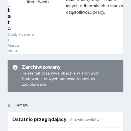
Imię: Hubert
_
innych odbiornikach oznacza
t
częstotliwość pracy.
a
t
a
Opublikowano
1
Marca
2009
Zarchiwizowany
Ten temat przebywa obecnie w archiwum.
Dodawanie nowych odpowiedzi zostało
zablokowane.
Tematy
Ostatnio przeglądający
0 użytkowników