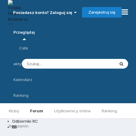
Zarejestruj się
Posiadasz konto? Zaloguj się
Przeglądaj
Cała
aktywność
Kalendarz
Ranking
Kluby
Forum
Użytkownicy online
Ranking
Odbiorniki RC
Regulamin