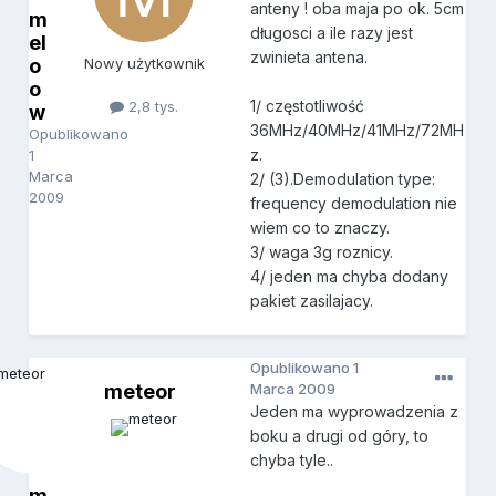
anteny ! oba maja po ok. 5cm
m
długosci a ile razy jest
el
zwinieta antena.
o
Nowy użytkownik
o
1/ częstotliwość
2,8 tys.
w
36MHz/40MHz/41MHz/72MH
Opublikowano
z.
1
Marca
2/ (3).Demodulation type:
2009
frequency demodulation nie
wiem co to znaczy.
3/ waga 3g roznicy.
4/ jeden ma chyba dodany
pakiet zasilajacy.
Opublikowano
1
meteor
Marca 2009
Jeden ma wyprowadzenia z
boku a drugi od góry, to
chyba tyle..
m