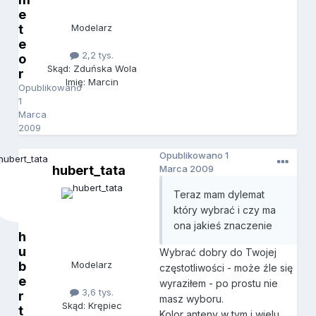
e
t
Modelarz
e
2,2 tys.
o
Skąd: Zduńska Wola
r
Imię: Marcin
Opublikowano
1
Marca
2009
Opublikowano
1
hubert_tata
Marca 2009
Teraz mam dylemat
który wybrać i czy ma
ona jakieś znaczenie
h
u
Wybrać dobry do Twojej
b
Modelarz
częstotliwości - może źle się
e
wyraziłem - po prostu nie
3,6 tys.
r
masz wyboru.
Skąd: Krępiec
t
Kolor anteny w tym i wielu