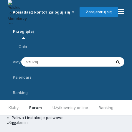
Zarejestruj się
Posiadasz konto? Zaloguj się
Przeglądaj
Cała
aktywność
Kalendarz
Ranking
Kluby
Forum
Użytkownicy online
Ranking
Paliwa i instalacje paliwowe
Regulamin