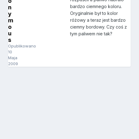
o
bardzo ciemnego koloru.
n
y
Oryginalnie był to kolor
m
różowy a teraz jest bardzo
o
ciemny bordowy. Czy coś z
u
tym paliwem nie tak?
s
Opublikowano
10
Maja
2009