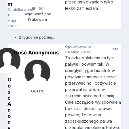
przed tankowaniem tylko
m
lekko zamieszam.
456
Opublikowano
Skąd: Wieś pod
11
Krakowem
Maja
2009
2 tygodnie później...
Opublikowano
Gość Anonymous
24 Maja 2009
Troszkę polatałem na tym
paliwie i powiem tak. W
ubiegłym tygodniu silnik w
pewnym momencie zaczął
G
przerywać no i oczywiście
o
przerwał na dobre w
ś
Guests
zakręcie nisko nad ziemią.
ć
Całe szczęście wylądowałem
A
bez strat. Jestem prawie
n
pewien, że to wina
o
zapaskudzonego paliwa
n
y
przepalonym olejem. Paliwko