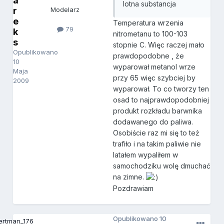
a
lotna substancja
r
Modelarz
e
Temperatura wrzenia
79
k
nitrometanu to 100-103
s
stopnie C. Więc raczej mało
Opublikowano
prawdopodobne , że
10
wyparował metanol wrze
Maja
przy 65 więc szybciej by
2009
wyparował. To co tworzy ten
osad to najprawdopodobniej
produkt rozkładu barwnika
dodawanego do paliwa.
Osobiście raz mi się to też
trafiło i na takim paliwie nie
latałem wypaliłem w
samochodziku wolę dmuchać
na zimne.
Pozdrawiam
Opublikowano
10