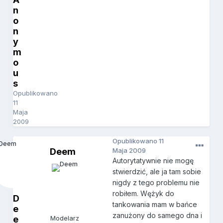
n
o
n
y
m
o
u
s
Opublikowano
11
Maja
2009
Opublikowano
11
Deem
Maja 2009
Autorytatywnie nie mogę
stwierdzić, ale ja tam sobie
nigdy z tego problemu nie
robiłem. Wężyk do
D
tankowania mam w bańce
e
zanużony do samego dna i
e
Modelarz