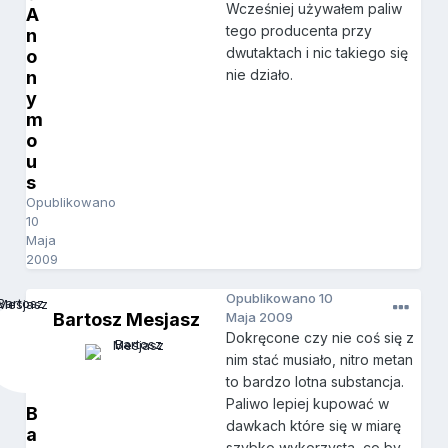
Wcześniej używałem paliw
A
tego producenta przy
n
dwutaktach i nic takiego się
o
nie działo.
n
y
m
o
u
s
Opublikowano
10
Maja
2009
Opublikowano
10
Bartosz Mesjasz
Maja 2009
Dokręcone czy nie coś się z
nim stać musiało, nitro metan
to bardzo lotna substancja.
Paliwo lepiej kupować w
B
dawkach które się w miarę
a
szybko wykorzysta, co by