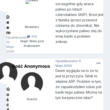
szczególnie gdy wraca
paliwo po lotach
czterotaktem (ASP). Bród jest
D
z tłumika (przez przewód
e
ciśnienia do zbiornika). Nie
e
Modelarz
wykorzystane paliwo zlej do
m
innej bańki a problem
456
Opublikowano
Skąd: Wieś pod
zniknie.
10
Krakowem
Maja
2009
Opublikowano
11
Gość Anonymous
Maja 2009
Deem wygląda na to że to
jest ta przyczyna. Silnik to
właśnie ASP. Problem w tym,
że zapaskudziłem sobie pół
G
bańki tego paliwa. Można na
o
tym bezpiecznie latać?
ś
Guests
ć
A