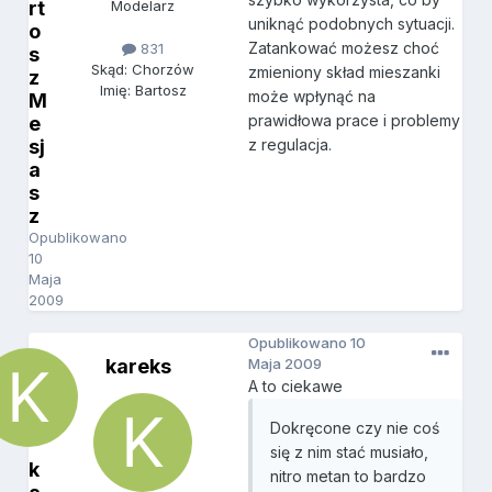
rt
Modelarz
uniknąć podobnych sytuacji.
o
Zatankować możesz choć
831
s
Skąd: Chorzów
zmieniony skład mieszanki
z
Imię: Bartosz
może wpłynąć na
M
prawidłowa prace i problemy
e
sj
z regulacja.
a
s
z
Opublikowano
10
Maja
2009
Opublikowano
10
kareks
Maja 2009
A to ciekawe
Dokręcone czy nie coś
się z nim stać musiało,
k
nitro metan to bardzo