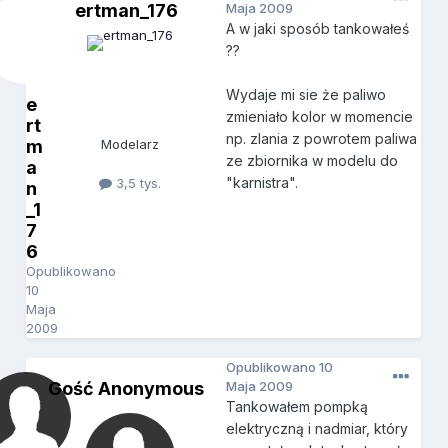
ertman_176
Maja 2009
A w jaki sposób tankowałeś
??
Wydaje mi sie że paliwo
e
zmieniało kolor w momencie
rt
np. zlania z powrotem paliwa
m
Modelarz
ze zbiornika w modelu do
a
"karnistra".
3,5 tys.
n
_1
7
6
Opublikowano
10
Maja
2009
Opublikowano
10
Gość Anonymous
Maja 2009
Tankowałem pompką
elektryczną i nadmiar, który