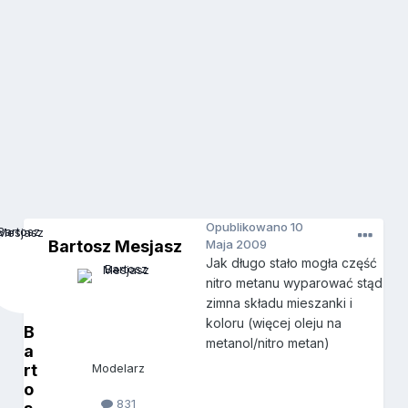
Opublikowano
10
Bartosz Mesjasz
Maja 2009
Jak długo stało mogła część
nitro metanu wyparować stąd
zimna składu mieszanki i
koloru (więcej oleju na
B
metanol/nitro metan)
a
rt
Modelarz
o
831