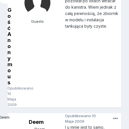
pozostał po lotach wtracał
do kanistra. Wiem jednak z
G
całą pewnością, że zbiornik
o
w modelu i instalacja
ś
Guests
tankująca były czyste.
ć
A
n
o
n
y
m
o
u
s
Opublikowano
10
Maja
2009
Opublikowano
10
Deem
Maja 2009
I u mnie jest to samo,