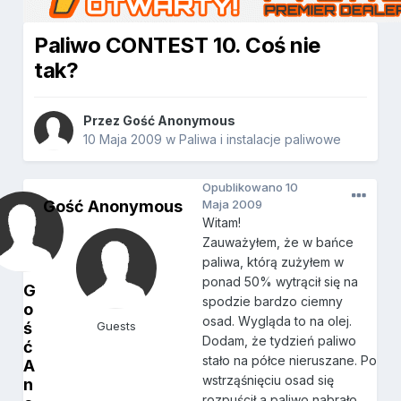
Paliwo CONTEST 10. Coś nie
tak?
Przez Gość Anonymous
10 Maja 2009
w
Paliwa i instalacje paliwowe
Opublikowano
10
Gość Anonymous
Maja 2009
Witam!
Zauważyłem, że w bańce
paliwa, którą zużyłem w
ponad 50% wytrącił się na
G
spodzie bardzo ciemny
o
osad. Wygląda to na olej.
ś
Guests
Dodam, że tydzień paliwo
ć
stało na półce nieruszane. Po
A
wstrząśnięciu osad się
n
rozpuścił a paliwo nabrało