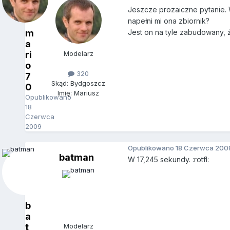
Jeszcze prozaiczne pytanie. 
napełni mi ona zbiornik?
m
Jest on na tyle zabudowany, 
a
ri
Modelarz
o
320
7
Skąd: Bydgoszcz
0
Imię: Mariusz
Opublikowano
18
Czerwca
2009
Opublikowano
18 Czerwca 200
batman
W 17,245 sekundy. :rotfl:
b
a
t
Modelarz