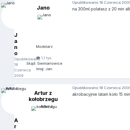
Opublikowano
18 Czerwca 200
Jano
na 300ml polatasz z 20 min alb
J
a
n
Modelarz
o
1,1 tys.
Opublikowano
Skąd: Siemianowice
18
Imię: Jan
Czerwca
2009
Opublikowano
18 Czerwca 200
Artur z
akrobacyjnie latam koło 15 min
kołobrzegu
A
r