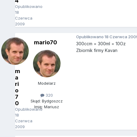
4
Opublikowano
18
Czerwca
2009
Opublikowano
18 Czerwca 200
mario70
300ccm = 300ml = 10Oz
Zbiornik firmy Kavan
m
a
ri
Modelarz
o
320
7
Skąd: Bydgoszcz
0
Imię: Mariusz
Opublikowano
18
Czerwca
2009