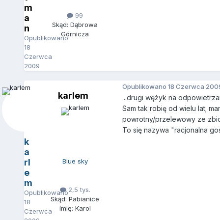
m
99
a
Skąd: Dąbrowa
n
Górnicza
Opublikowano
18
Czerwca
2009
Opublikowano
18 Czerwca 200
karlem
...drugi wężyk na odpowietrzan
Sam tak robię od wielu lat; m
powrotny/przelewowy ze zbior
To się nazywa "racjonalna go
k
a
rl
Blue sky
e
m
2,5 tys.
Opublikowano
Skąd: Pabianice
18
Imię: Karol
Czerwca