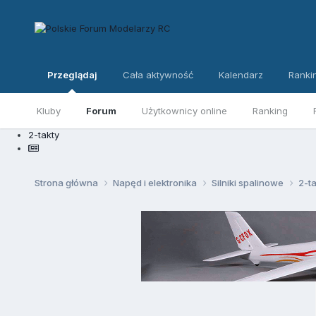
Przeglądaj
Cała aktywność
Kalendarz
Ranki
Kluby
Forum
Użytkownicy online
Ranking
2-takty
Strona główna
Napęd i elektronika
Silniki spalinowe
2-t