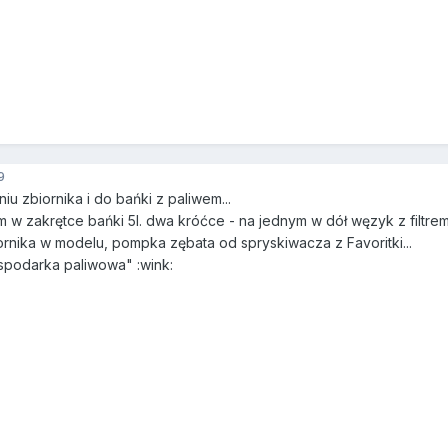
9
iu zbiornika i do bańki z paliwem...
am w zakrętce bańki 5l. dwa króćce - na jednym w dół węzyk z filt
nika w modelu, pompka zębata od spryskiwacza z Favoritki...
spodarka paliwowa" :wink: