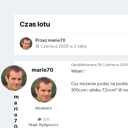
Czas lotu
Przez
mario70
18 Czerwca 2009
w
2-takty
Opublikowano
18 Czerwca 200
mario70
Witam !
Czy możecie podać na podstawi
300ccm i silniku 7,5ccm? W mo
m
a
ri
Modelarz
o
320
7
Skąd: Bydgoszcz
0