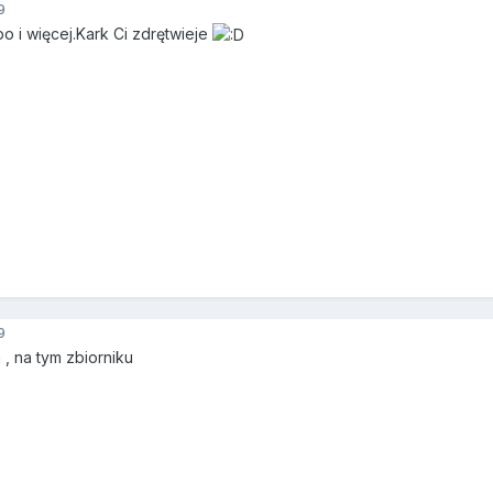
9
o i więcej.Kark Ci zdrętwieje
9
 , na tym zbiorniku