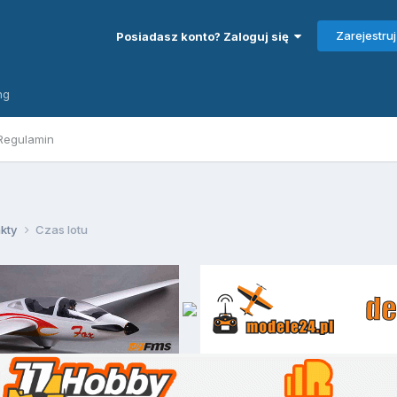
Zarejestruj
Posiadasz konto? Zaloguj się
ng
Regulamin
akty
Czas lotu