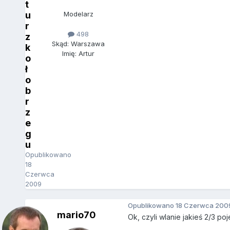
t
u
Modelarz
r
498
z
Skąd: Warszawa
k
Imię: Artur
o
ł
o
b
r
z
e
g
u
Opublikowano
18
Czerwca
2009
Opublikowano
18 Czerwca 200
mario70
Ok, czyli wlanie jakieś 2/3 po