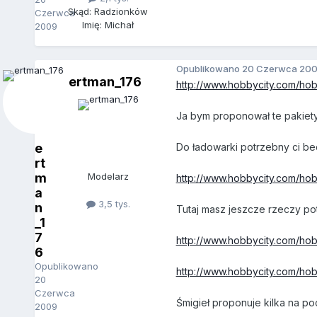
Skąd: Radzionków
Czerwca
Imię: Michał
2009
Opublikowano
20 Czerwca 20
ertman_176
http://www.hobbycity.com/hob
Ja bym proponował te pakiety 
e
Do ładowarki potrzebny ci be
rt
m
Modelarz
http://www.hobbycity.com/ho
a
3,5 tys.
n
Tutaj masz jeszcze rzeczy p
_1
7
http://www.hobbycity.com/hob
6
Opublikowano
http://www.hobbycity.com/h
20
Czerwca
Śmigieł proponuje kilka na po
2009