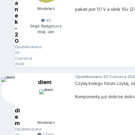
a
n
Modelarz
pakiet jest 11.1 V a silnik 10v 
e
95
k
Skąd: Bydgoszcz
-
Imię: Jan
2
0
Opublikowano
20
Czerwca
2009
Opublikowano
20 Czerwca 20
diem
Czytaj kolego forum czytaj, z
Komponenty juz dobrze dobrale
di
e
m
Modelarz
Opublikowano
2,1 tys.
20