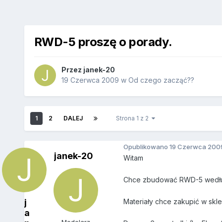
RWD-5 proszę o porady.
Przez
janek-20
19 Czerwca 2009
w
Od czego zacząć??
1
2
DALEJ
Strona 1 z 2
Opublikowano
19 Czerwca 200
janek-20
Witam
Chce zbudować RWD-5 wed
j
Materiały chce zakupić w skl
a