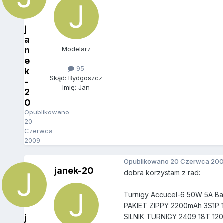
j
a
n
Modelarz
e
95
k
Skąd: Bydgoszcz
-
Imię: Jan
2
0
Opublikowano
20
Czerwca
2009
Opublikowano
20 Czerwca 20
janek-20
dobra korzystam z rad:
Turnigy Accucel-6 50W 5A B
PAKIET ZIPPY 2200mAh 3S1P 1
j
SILNIK TURNIGY 2409 18T 12