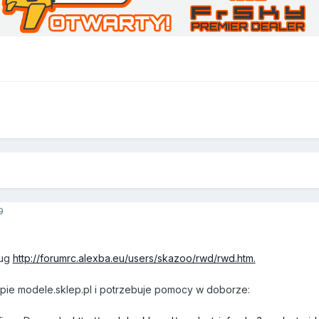
9
ług
http://forumrc.alexba.eu/users/skazoo/rwd/rwd.htm.
epie modele.sklep.pl i potrzebuje pomocy w doborze: