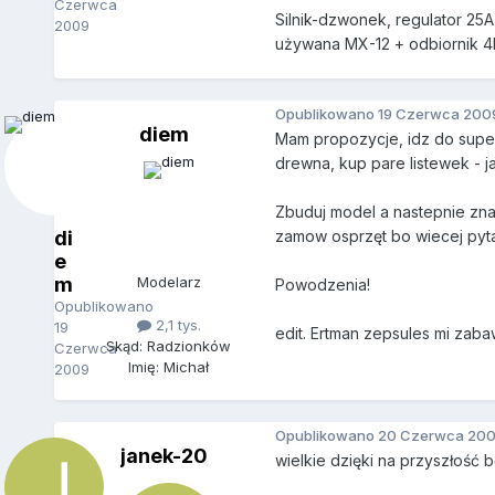
Czerwca
Silnik-dzwonek, regulator 25A
2009
używana MX-12 + odbiornik 4
Opublikowano
19 Czerwca 200
diem
Mam propozycje, idz do superm
drewna, kup pare listewek - ja
Zbuduj model a nastepnie znaj
di
zamow osprzęt bo wiecej pyta
e
m
Modelarz
Powodzenia!
Opublikowano
2,1 tys.
19
edit. Ertman zepsules mi zaba
Skąd: Radzionków
Czerwca
Imię: Michał
2009
Opublikowano
20 Czerwca 20
janek-20
wielkie dzięki na przyszłość 