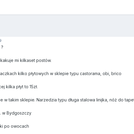
9
 ?
akuje mi kilkaset postów.
paczkach kilko płytowych w sklepie typu castorama, obi, brico
 kilka płyt to 15zł.
 w takim sklepie. Narzedzia typu długa stalowa linijka, nóż do tapet
np. w Bydgoszczy
nki po owocach