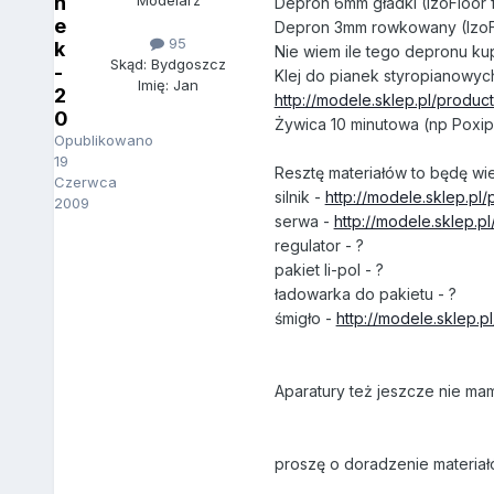
n
Modelarz
Depron 6mm gładki (IzoFloor 
e
Depron 3mm rowkowany (IzoF
95
k
Nie wiem ile tego depronu kup
Skąd: Bydgoszcz
-
Klej do pianek styropianowych
Imię: Jan
2
http://modele.sklep.pl/produ
0
Żywica 10 minutowa (np Poxip
Opublikowano
19
Resztę materiałów to będę wi
Czerwca
silnik -
http://modele.sklep.pl
2009
serwa -
http://modele.sklep.p
regulator - ?
pakiet li-pol - ?
ładowarka do pakietu - ?
śmigło -
http://modele.sklep.
Aparatury też jeszcze nie mam
proszę o doradzenie materiał