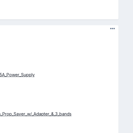
_5A_Power_Supply
m_Prop_Saver_w/_Adapter_&_3_bands