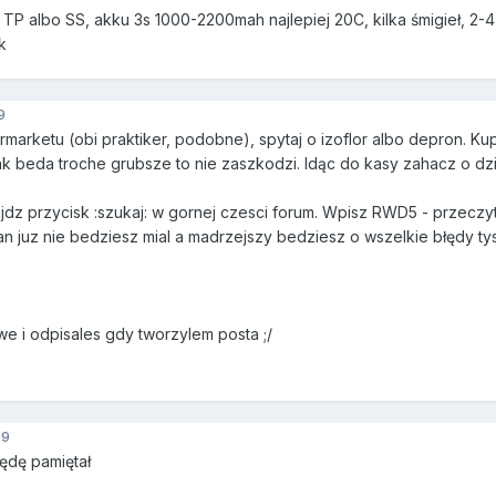
 TP albo SS, akku 3s 1000-2200mah najlepiej 20C, kilka śmigieł, 2-
k
9
arketu (obi praktiker, podobne), spytaj o izoflor albo depron. Kup
k beda troche grubsze to nie zaszkodzi. Idąc do kasy zahacz o dział 
dz przycisk :szukaj: w gornej czesci forum. Wpisz RWD5 - przeczyt
n juz nie bedziesz mial a madrzejszy bedziesz o wszelkie błędy t
we i odpisales gdy tworzylem posta ;/
09
będę pamiętał