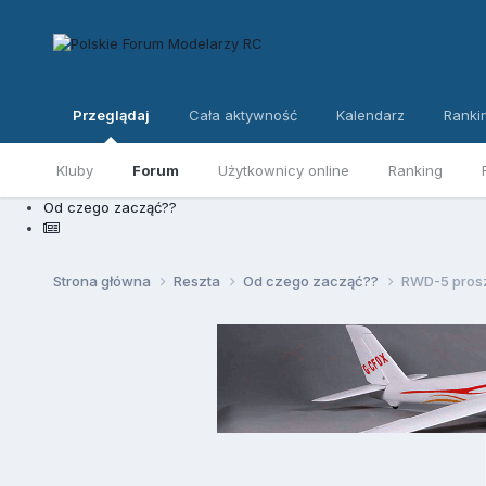
Przeglądaj
Cała aktywność
Kalendarz
Ranki
Kluby
Forum
Użytkownicy online
Ranking
Od czego zacząć??
Strona główna
Reszta
Od czego zacząć??
RWD-5 prosz