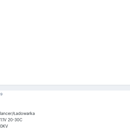
09
alancer/Ładowarka
1.1V 20-30C
00KV