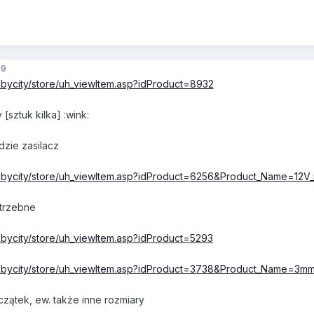
09
bycity/store/uh_viewItem.asp?idProduct=8932
[sztuk kilka] :wink:
dzie zasilacz
bbycity/store/uh_viewItem.asp?idProduct=6256&Product_Name=12V
otrzebne
bycity/store/uh_viewItem.asp?idProduct=5293
obbycity/store/uh_viewItem.asp?idProduct=3738&Product_Name=3m
czątek, ew. także inne rozmiary