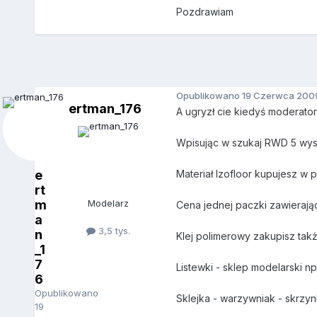
Pozdrawiam
Opublikowano
19 Czerwca 200
ertman_176
A ugryzł cie kiedyś moderator
Wpisując w szukaj RWD 5 wysk
e
Materiał Izofloor kupujesz w 
rt
m
Modelarz
Cena jednej paczki zawierającej
a
3,5 tys.
n
Klej polimerowy zakupisz także
_1
7
Listewki - sklep modelarski 
6
Opublikowano
Sklejka - warzywniak - skrzy
19