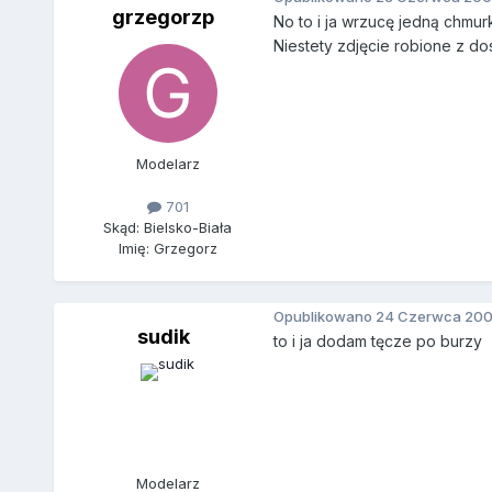
grzegorzp
No to i ja wrzucę jedną chmurk
Niestety zdjęcie robione z do
Modelarz
701
Skąd: Bielsko-Biała
Imię: Grzegorz
Opublikowano
24 Czerwca 20
sudik
to i ja dodam tęcze po burzy
Modelarz