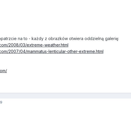
opatrzcie na to - każdy z obrazków otwiera oddzielną galerię:
.com/2008/03/extreme-weather.html
com/2007/04/mammatus-lenticular-other-extreme.html
com/
9