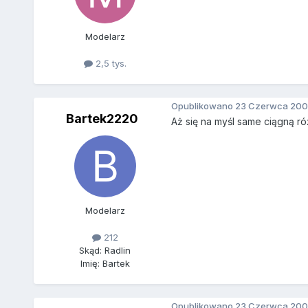
Modelarz
2,5 tys.
Opublikowano
23 Czerwca 200
Bartek2220
Aż się na myśl same ciągną róż
Modelarz
212
Skąd: Radlin
Imię: Bartek
Opublikowano
23 Czerwca 200