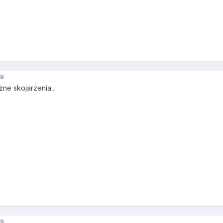
9
ne skojarzenia...
9