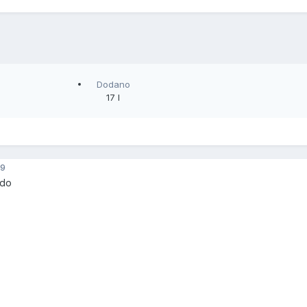
Dodano
17 l
9
ado