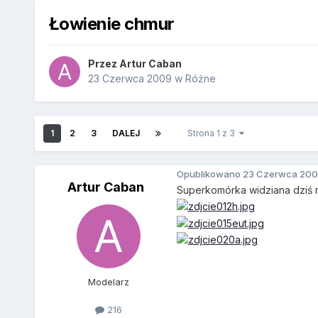
Łowienie chmur
Przez
Artur Caban
23 Czerwca 2009
w
Różne
1
2
3
DALEJ
Strona 1 z 3
Opublikowano
23 Czerwca 200
Artur Caban
Superkomórka widziana dziś 
Modelarz
216