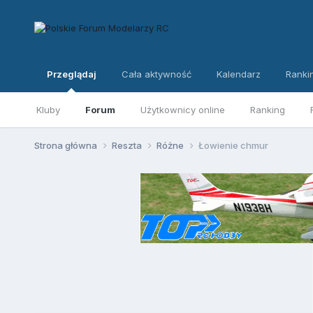
Przeglądaj
Cała aktywność
Kalendarz
Ranki
Kluby
Forum
Użytkownicy online
Ranking
Strona główna
Reszta
Różne
Łowienie chmur