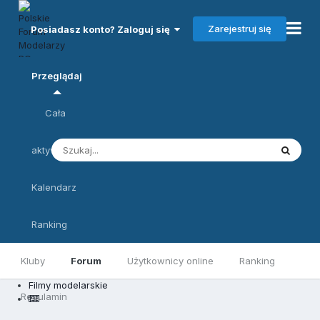
Zarejestruj się
Posiadasz konto? Zaloguj się
Przeglądaj
Cała
aktywność
Kalendarz
Ranking
Kluby
Forum
Użytkownicy online
Ranking
Filmy modelarskie
Regulamin