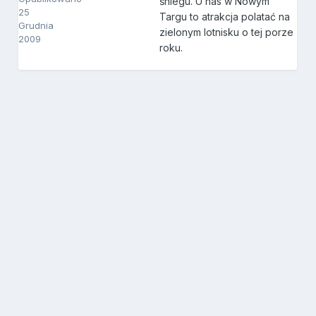
śniegu. U nas w Nowym
25
Targu to atrakcja polatać na
Grudnia
zielonym lotnisku o tej porze
2009
roku.