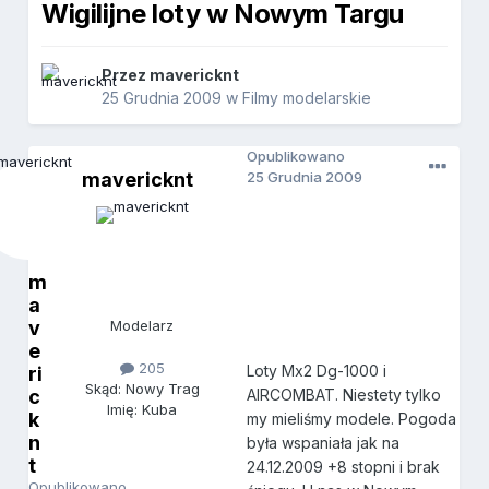
Wigilijne loty w Nowym Targu
Przez
mavericknt
25 Grudnia 2009
w
Filmy modelarskie
Opublikowano
mavericknt
25 Grudnia 2009
m
a
v
Modelarz
e
205
Loty Mx2 Dg-1000 i
ri
Skąd: Nowy Trag
AIRCOMBAT. Niestety tylko
c
Imię: Kuba
k
my mieliśmy modele. Pogoda
n
była wspaniała jak na
t
24.12.2009 +8 stopni i brak
Opublikowano