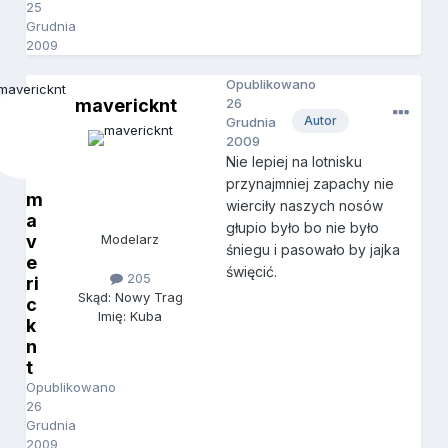
25
Grudnia
2009
Opublikowano
mavericknt
26
Autor
Grudnia
2009
Nie lepiej na lotnisku
przynajmniej zapachy nie
m
wierciły naszych nosów
a
głupio było bo nie było
v
Modelarz
śniegu i pasowało by jajka
e
święcić.
205
ri
Skąd: Nowy Trag
c
Imię: Kuba
k
n
t
Opublikowano
26
Grudnia
2009