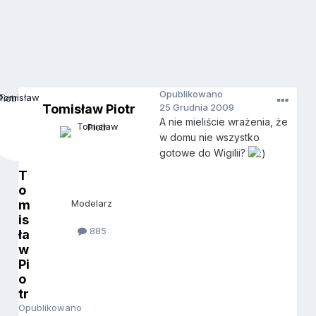
Opublikowano
Tomisław Piotr
25 Grudnia 2009
A nie mieliście wrażenia, że
w domu nie wszystko
gotowe do Wigilii?
T
o
m
Modelarz
is
885
ła
w
Pi
o
tr
Opublikowano