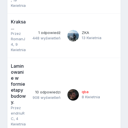
Kwietnia
Kraksa
...
1
odpowiedź
ZKA
Przez
13 Kwietnia
448
wyświetleń
RomanJ
4
,
9
Kwietnia
Lamin
owani
e w
formie
etapy
qba
10
odpowiedzi
budow
8 Kwietnia
908
wyświetleń
y.
Przez
endriuR
C
,
4
Kwietnia