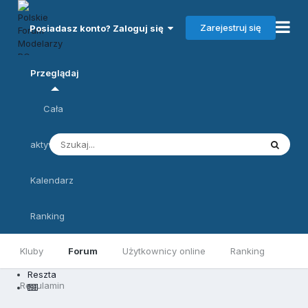
Zarejestruj się
Posiadasz konto? Zaloguj się
Przeglądaj
Cała
aktywność
Kalendarz
Ranking
Kluby
Forum
Użytkownicy online
Ranking
Reszta
Regulamin