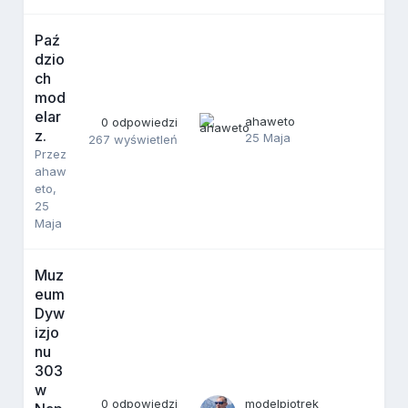
Paź
dzio
ch
mod
elar
ahaweto
0
odpowiedzi
z.
25 Maja
267
wyświetleń
Przez
ahaw
eto
,
25
Maja
Muz
eum
Dyw
izjo
nu
303
w
0
odpowiedzi
modelpiotrek