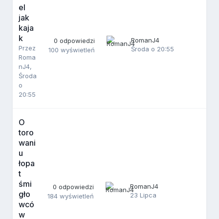
el
jak
kaja
k
RomanJ4
0
odpowiedzi
Przez
Środa o 20:55
100
wyświetleń
Roma
nJ4
,
Środa
o
20:55
O
toro
wani
u
łopa
t
śmi
RomanJ4
0
odpowiedzi
gło
23 Lipca
184
wyświetleń
wcó
w