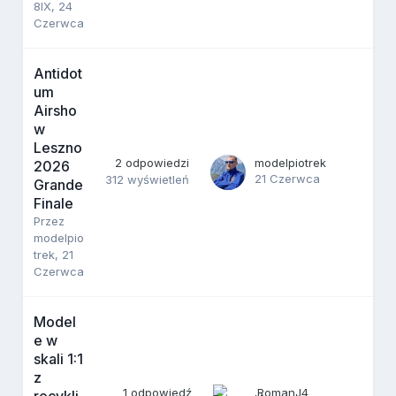
8IX
,
24
Czerwca
Antidot
um
Airsho
w
Leszno
2
odpowiedzi
modelpiotrek
2026
21 Czerwca
312
wyświetleń
Grande
Finale
Przez
modelpio
trek
,
21
Czerwca
Model
e w
skali 1:1
z
1
odpowiedź
RomanJ4
recykli