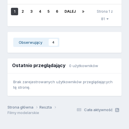
1
2
3
4
5
6
DALEJ
Strona 1 z
81
Obserwujący
4
Ostatnio przeglądający
0 użytkowników
Brak zarejestrowanych użytkowników przeglądających
tę stronę.
Strona główna
Reszta
Cała aktywność
Filmy modelarskie