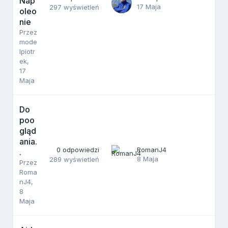
Nap
17 Maja
297
wyświetleń
oleo
nie
Przez
mode
lpiotr
ek
,
17
Maja
Do
poo
gląd
ania.
0
odpowiedzi
RomanJ4
.
8 Maja
289
wyświetleń
Przez
Roma
nJ4
,
8
Maja