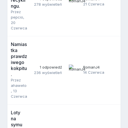
21 Czerwca
278
wyświetleń
ngu.
Przez
pepcio
,
20
Czerwca
Namias
tka
prawdz
iwego
1
odpowiedź
RomanJ4
kokpitu
14 Czerwca
236
wyświetleń
.
Przez
ahaweto
,
13
Czerwca
Loty
na
symu