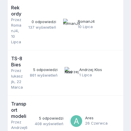
Rek
ordy
Przez
RomanJ4
0
odpowiedzi
Roma
10 Lipca
137
wyświetleń
nJ4
,
10
Lipca
TS-8
Bies
5
odpowiedzi
Andrzej Klos
Przez
1 Lipca
861
wyświetleń
lukasz
jb
,
22
Marca
Transp
ort
modeli
Ares
5
odpowiedzi
Przez
26 Czerwca
408
wyświetleń
Andrzej6