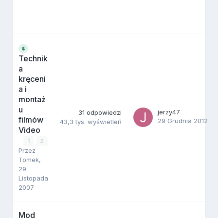
Technik
a
kręceni
a i
montaż
u
jerzy47
31
odpowiedzi
filmów
29 Grudnia 2012
43,3 tys.
wyświetleń
Video
1
2
Przez
Tomek
,
29
Listopada
2007
Mod