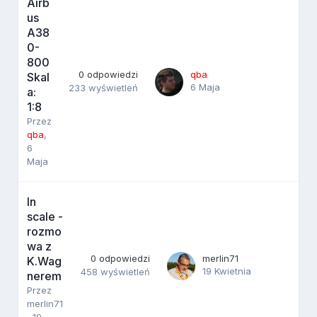
Airb
us
A38
0-
800
0
odpowiedzi
qba
Skal
6 Maja
233
wyświetleń
a:
1:8
Przez
qba
,
6
Maja
In
scale -
rozmo
wa z
0
odpowiedzi
merlin71
K.Wag
19 Kwietnia
458
wyświetleń
nerem
Przez
merlin71
,
19