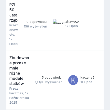
PZL
50
Jast
rząb
ahaweto
0
odpowiedzi
Przez
17 Lipca
156
wyświetleń
ahaw
eto
,
17
Lipca
Zbudowan
e przeze
mnie
różne
5
odpowiedzi
kaczma2
modele
11 Lipca
1,1 tys.
wyświetleń
statków.
Przez
kaczma2
,
12
Października
2025