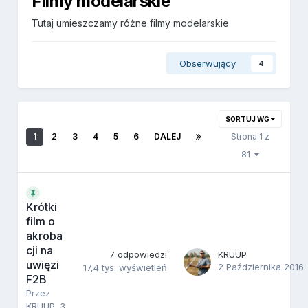
Filmy modelarskie
Tutaj umieszczamy różne filmy modelarskie
Obserwujący
4
SORTUJ WG
1
2
3
4
5
6
DALEJ
Strona 1 z
81
Krótki
film o
akroba
cji na
7
odpowiedzi
KRUUP
uwięzi
2 Października 2016
17,4 tys.
wyświetleń
F2B
Przez
KRUUP
,
3