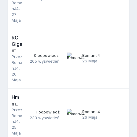
Roma
nJ4
,
27
Maja
RC
Giga
nt
0
odpowiedzi
RomanJ4
Przez
26 Maja
205
wyświetleń
Roma
nJ4
,
26
Maja
Hm
m...
Przez
RomanJ4
1
odpowiedź
Roma
26 Maja
233
wyświetleń
nJ4
,
25
Maja