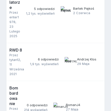
latorz
e
Bartek Piękoś
5
odpowiedzi
Przez
2 Czerwca
1,2 tys.
wyświetleń
enter1
978
,
23
Lutego
2025
RWD 8
Przez
6
odpowiedzi
Andrzej Klos
tytan12
,
29 Maja
1,9 tys.
wyświetleń
11
Września
2021
Bom
bard
owa
nie
RomanJ4
0
odpowiedzi
Przez
27 Maja
214
wyświetleń