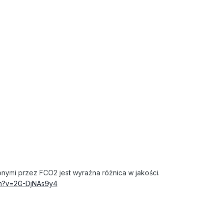
onymi przez FCO2 jest wyraźna różnica w jakości.
ch?v=2G-DjNAs9y4