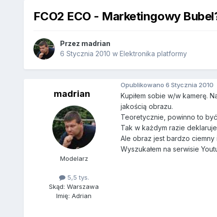
FCO2 ECO - Marketingowy Bubel
Przez
madrian
6 Stycznia 2010
w
Elektronika platformy
Opublikowano
6 Stycznia 2010
madrian
Kupiłem sobie w/w kamerę. Na
jakością obrazu.
Teoretycznie, powinno to być 
Tak w każdym razie deklaruje
Ale obraz jest bardzo ciemny 
Wyszukałem na serwisie Youtu
Modelarz
5,5 tys.
Skąd: Warszawa
Imię: Adrian