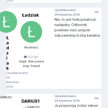
2010
Opublikowano
Ładziak
29 Kwietnia 2010
Nie, to jest funkcjonalność
nadajnika. Odbiornik
powinien mieć jedynie
odpowiednią liczbę kanałów.
Ł
a
d
Modelarz
z
3,3 tys.
i
Skąd: Warszawa
a
Imię: Paweł
k
Opublikowano
29
Kwietnia
2010
Opublikowano
DARIUS1
29 Kwietnia 2010
Ja proponoję zrobić mikser