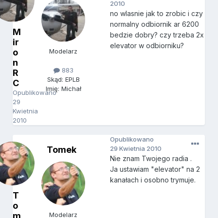
2010
no wlasnie jak to zrobic i czy
normalny odbiornik ar 6200
M
bedzie dobry? czy trzeba 2x
ir
elevator w odbiorniku?
o
Modelarz
n
883
R
Skąd: EPLB
C
Imię: Michał
Opublikowano
29
Kwietnia
2010
Opublikowano
Tomek
29 Kwietnia 2010
Nie znam Twojego radia .
Ja ustawiam "elevator" na 2
kanałach i osobno trymuje.
T
o
m
Modelarz