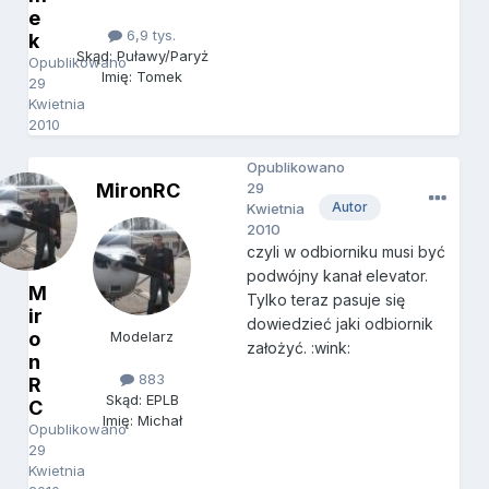
e
6,9 tys.
k
Skąd: Puławy/Paryż
Opublikowano
Imię: Tomek
29
Kwietnia
2010
Opublikowano
MironRC
29
Autor
Kwietnia
2010
czyli w odbiorniku musi być
podwójny kanał elevator.
M
Tylko teraz pasuje się
ir
dowiedzieć jaki odbiornik
o
Modelarz
założyć. :wink:
n
883
R
Skąd: EPLB
C
Imię: Michał
Opublikowano
29
Kwietnia