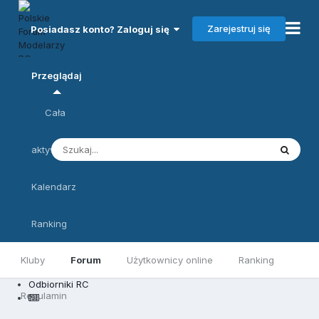
Zarejestruj się
Posiadasz konto? Zaloguj się
Przeglądaj
Cała
aktywność
Kalendarz
Ranking
Kluby
Forum
Użytkownicy online
Ranking
Odbiorniki RC
Regulamin