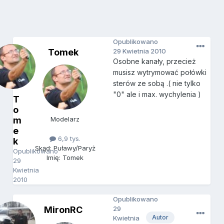
Opublikowano
Tomek
29 Kwietnia 2010
Osobne kanały, przecież
musisz wytrymować połówki
sterów ze sobą .( nie tylko
"0" ale i max. wychylenia )
T
o
m
Modelarz
e
6,9 tys.
k
Skąd: Puławy/Paryż
Opublikowano
Imię: Tomek
29
Kwietnia
2010
Opublikowano
MironRC
29
Autor
Kwietnia