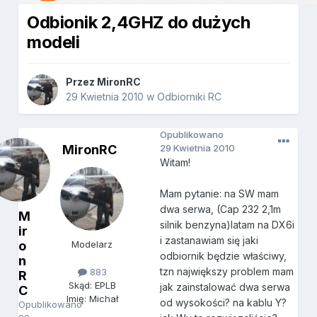
Odbionik 2,4GHZ do dużych
modeli
Przez
MironRC
29 Kwietnia 2010
w
Odbiorniki RC
Opublikowano
MironRC
29 Kwietnia 2010
Witam!
Mam pytanie: na SW mam
dwa serwa, (Cap 232 2,1m
M
silnik benzyna)latam na DX6i
ir
i zastanawiam się jaki
o
Modelarz
odbiornik będzie właściwy,
n
tzn największy problem mam
883
R
Skąd: EPLB
jak zainstalować dwa serwa
C
Imię: Michał
od wysokości? na kablu Y?
Opublikowano