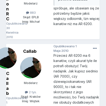
o
Modelarz
spróbuje, ale obawiam się że
n
883
R
potrzebny będzie jakiś
Skąd: EPLB
C
większy odbiornik, tzn więcej
Imię: Michał
Opublikowano
kanałów niż ma AR 6200.
30
Kwietnia
2010
Opublikowano
1
Callab
Maja 2010
Przecież AR 6200 ma 6
kanałów, czyli akurat tyle ile
potrafi obsłużyć Twój
nadajnik. Jak kupisz siedmio
C
(AR 7000), czy
a
dziewięciokanałowy (AR
ll
Modelarz
9000), to i tak nie
a
skorzystasz z jego
2 tys.
b
Skąd: Kraków
możliwości, bo Twój nadajnik
Opublikowano
Imię: Wojtek
nie obsłuży dodatkowych
1