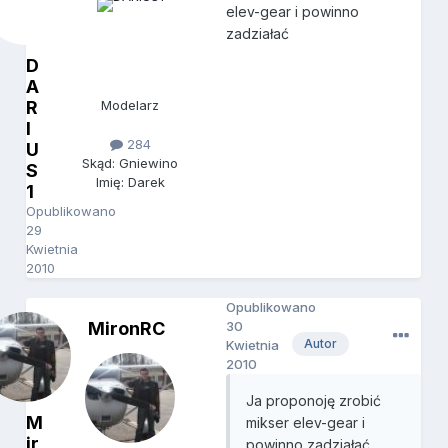
elev-gear i powinno
zadziałać
D
A
R
Modelarz
I
284
U
Skąd: Gniewino
S
Imię: Darek
1
Opublikowano
29
Kwietnia
2010
Opublikowano
MironRC
30
Autor
Kwietnia
2010
Ja proponoję zrobić
M
mikser elev-gear i
ir
powinno zadziałać