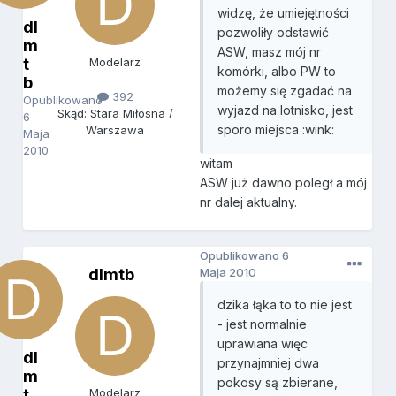
widzę, że umiejętności
dl
pozwoliły odstawić
m
ASW, masz mój nr
t
Modelarz
komórki, albo PW to
b
możemy się zgadać na
392
Opublikowano
wyjazd na lotnisko, jest
Skąd: Stara Miłosna /
6
sporo miejsca :wink:
Warszawa
Maja
2010
witam
ASW już dawno poległ a mój
nr dalej aktualny.
Opublikowano
6
dlmtb
Maja 2010
dzika łąka to to nie jest
- jest normalnie
uprawiana więc
dl
przynajmniej dwa
m
pokosy są zbierane,
t
Modelarz