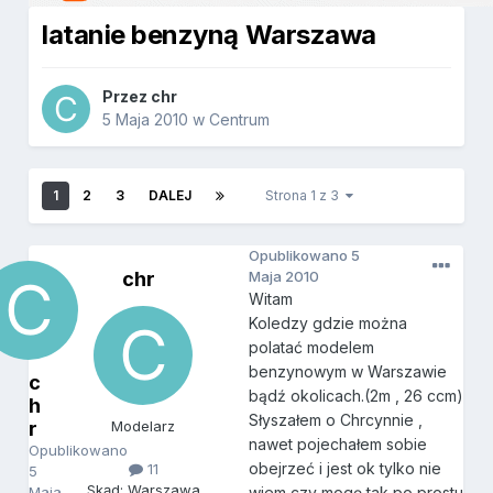
latanie benzyną Warszawa
Przez
chr
5 Maja 2010
w
Centrum
1
2
3
DALEJ
Strona 1 z 3
Opublikowano
5
chr
Maja 2010
Witam
Koledzy gdzie można
polatać modelem
benzynowym w Warszawie
c
bądź okolicach.(2m , 26 ccm)
h
Słyszałem o Chrcynnie ,
r
Modelarz
nawet pojechałem sobie
Opublikowano
obejrzeć i jest ok tylko nie
11
5
Skąd: Warszawa
Maja
wiem czy mogę tak po prostu