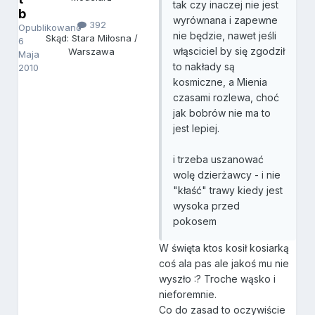
tak czy inaczej nie jest
b
wyrównana i zapewne
392
Opublikowano
nie będzie, nawet jeśli
Skąd: Stara Miłosna /
6
włąsciciel by się zgodził
Warszawa
Maja
to nakłady są
2010
kosmiczne, a Mienia
czasami rozlewa, choć
jak bobrów nie ma to
jest lepiej.
i trzeba uszanować
wolę dzierżawcy - i nie
"kłaść" trawy kiedy jest
wysoka przed
pokosem
W święta ktos kosił kosiarką
coś ala pas ale jakoś mu nie
wyszło :? Troche wąsko i
nieforemnie.
Co do zasad to oczywiście