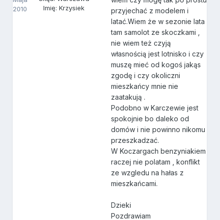
Imię: Krzysiek
2010
przyjechać z modelem i
latać.Wiem że w sezonie lata
tam samolot ze skoczkami ,
nie wiem też czyją
własnością jest lotnisko i czy
muszę mieć od kogoś jakąs
zgodę i czy okoliczni
mieszkańcy mnie nie
zaatakują .
Podobno w Karczewie jest
spokojnie bo daleko od
domów i nie powinno nikomu
przeszkadzać.
W Koczargach benzyniakiem
raczej nie polatam , konflikt
ze wzgledu na hałas z
mieszkańcami.
Dzieki
Pozdrawiam