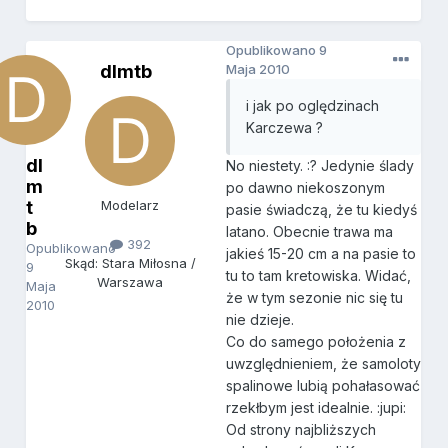
Opublikowano
9
dlmtb
Maja 2010
i jak po oględzinach
Karczewa ?
dl
No niestety. :? Jedynie ślady
m
po dawno niekoszonym
t
Modelarz
pasie świadczą, że tu kiedyś
b
latano. Obecnie trawa ma
392
Opublikowano
jakieś 15-20 cm a na pasie to
Skąd: Stara Miłosna /
9
tu to tam kretowiska. Widać,
Warszawa
Maja
że w tym sezonie nic się tu
2010
nie dzieje.
Co do samego położenia z
uwzględnieniem, że samoloty
spalinowe lubią pohałasować
rzekłbym jest idealnie. :jupi:
Od strony najbliższych