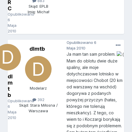
883
R
Skąd: EPLB
C
Imię: Michał
Opublikowano
6
Maja
2010
Opublikowano
6
dlmtb
Maja 2010
Ja mam tan sam problem.
Mam do oblotu dwie duże
spaliny, ale moje
dotychczasowe lotnisko w
dl
miejscowości Chobot (20 km
m
od warszawy na wschód)
t
Modelarz
dogorywa z podanych
b
392
powyżej przyczyn (hałas,
Opublikowano
Skąd: Stara Miłosna /
którego nie tolerują
6
Warszawa
Maja
mieszkańcy). Z tego, co
2010
wiem to i Koczargi borykają
się z podobnym problemem.