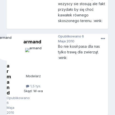
wszyscy sie stosują ale fakt
przydało by się choć
kawałek równego
skoszonego terenu. :wink:
Opublikowano
6
armand
Maja 2010
Bo nie kosił pasa dla nas
tylko trawę dla zwierząt.
:wink:
a
r
m
Modelarz
a
1,5 tys.
n
Skąd: W-wa
d
Opublikowano
6
Maja
2010