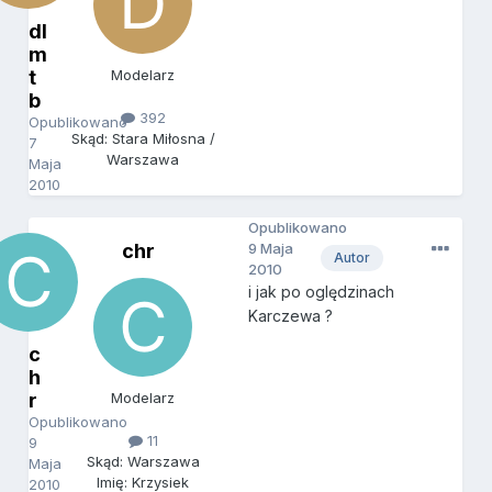
dl
m
t
Modelarz
b
392
Opublikowano
Skąd: Stara Miłosna /
7
Warszawa
Maja
2010
Opublikowano
chr
9 Maja
Autor
2010
i jak po oględzinach
Karczewa ?
c
h
r
Modelarz
Opublikowano
11
9
Skąd: Warszawa
Maja
Imię: Krzysiek
2010