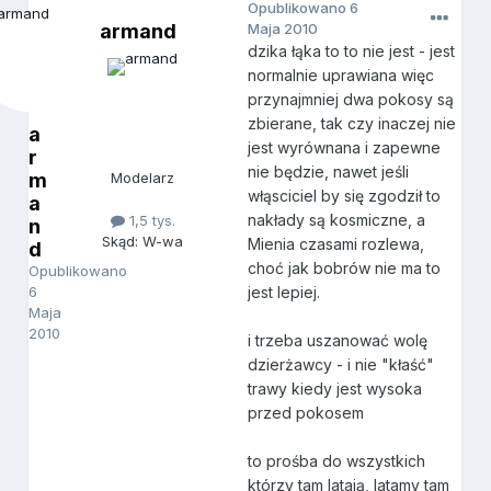
Opublikowano
6
armand
Maja 2010
dzika łąka to to nie jest - jest
normalnie uprawiana więc
przynajmniej dwa pokosy są
zbierane, tak czy inaczej nie
a
jest wyrównana i zapewne
r
nie będzie, nawet jeśli
m
Modelarz
włąsciciel by się zgodził to
a
nakłady są kosmiczne, a
1,5 tys.
n
Skąd: W-wa
Mienia czasami rozlewa,
d
choć jak bobrów nie ma to
Opublikowano
6
jest lepiej.
Maja
2010
i trzeba uszanować wolę
dzierżawcy - i nie "kłaść"
trawy kiedy jest wysoka
przed pokosem
to prośba do wszystkich
którzy tam latają, latamy tam