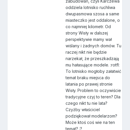
zabudowań, czyli Karczewa
oddziela lotnisko ruchliwa
dwupasmowa szosa a same
miasteczko jest oddalone, o
co najmniej kilometr. Od
strony Wisły w dalszej
perspektywie mamy wał
wiślany i żadnych domów. Tu
raczej nikt nie będzie
narzekał, że przeszkadzają
mu hałasujące modele. :rotfl:
To lotnisko mogłoby załatwić
temat braku miejsca do
latania po prawej stronie
Wisły. Problem to oczywiście
tradycyjne czyj to teren? Dla
czego nikt tu nie lata?
Czyżby właściciel
podziękował modelarzom?
Może ktoś coś wie na ten
temat? :?