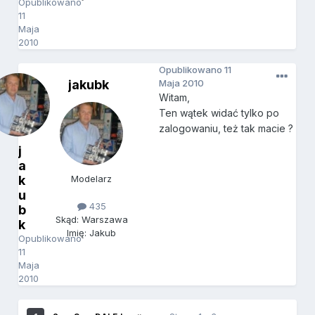
Opublikowano
11
Maja
2010
Opublikowano
11
jakubk
Maja 2010
Witam,
Ten wątek widać tylko po
zalogowaniu, też tak macie ?
j
a
k
Modelarz
u
435
b
Skąd: Warszawa
k
Imię: Jakub
Opublikowano
11
Maja
2010