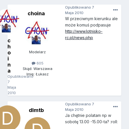
Opublikowano
7
choina
Maja 2010
W przeciwnym kierunku ale
może komuś podpasuje
http://www.lotnisko-
rc.pl/news.php
c
h
o
Modelarz
i
605
n
Skąd: Warszawa
a
Imię: Łukasz
Opublikowano
7
Maja
2010
Opublikowano
7
dlmtb
Maja 2010
Ja chętnie polatam np w
sobotę 13.00 -15.00-ta? :roll: