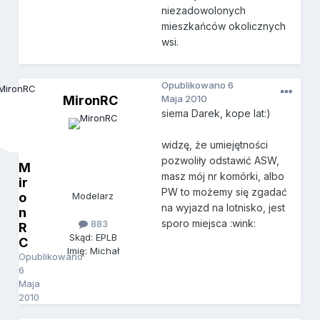
niezadowolonych
mieszkańców okolicznych
wsi.
Opublikowano
6
MironRC
Maja 2010
siema Darek, kope lat:)
widzę, że umiejętności
pozwoliły odstawić ASW,
M
masz mój nr komórki, albo
ir
PW to możemy się zgadać
o
Modelarz
na wyjazd na lotnisko, jest
n
sporo miejsca :wink:
883
R
Skąd: EPLB
C
Imię: Michał
Opublikowano
6
Maja
2010