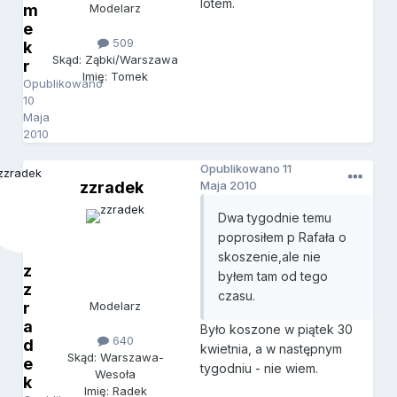
lotem.
m
Modelarz
e
509
k
Skąd: Ząbki/Warszawa
r
Imię: Tomek
Opublikowano
10
Maja
2010
Opublikowano
11
zzradek
Maja 2010
Dwa tygodnie temu
poprosiłem p Rafała o
skoszenie,ale nie
z
byłem tam od tego
z
czasu.
r
Modelarz
a
Było koszone w piątek 30
640
d
kwietnia, a w następnym
Skąd: Warszawa-
e
tygodniu - nie wiem.
Wesoła
k
Imię: Radek