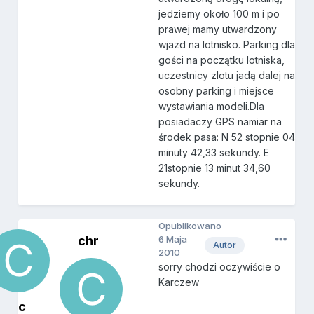
jedziemy około 100 m i po
prawej mamy utwardzony
wjazd na lotnisko. Parking dla
gości na początku lotniska,
uczestnicy zlotu jadą dalej na
osobny parking i miejsce
wystawiania modeli.Dla
posiadaczy GPS namiar na
środek pasa: N 52 stopnie 04
minuty 42,33 sekundy. E
21stopnie 13 minut 34,60
sekundy.
Opublikowano
chr
6 Maja
Autor
2010
sorry chodzi oczywiście o
Karczew
c