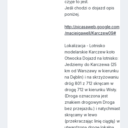
czyje to jest.
Jeśli chodzi o dojazd opis
poniżej.
http://picasaweb.google.com
/maciejgawell/Karczew09#
Lokalizacja - Lotnisko
modelarskie Karczew koło
Otwocka Dojazd na lotnisko:
Jedziemy do Karczewa (25
km od Warszawy w kierunku
na Dęblin) i na skrzyżowaniu
dróg 801 z 712 skręcam w
drogę 712 w kierunku Wisły.
(Droga oznaczona jest
znakiem drogowym Droga
bez przejazdu.) i natychmiast
skręcamy w lewo
(przekraczając linię ciągłą) w
utwardzoną drogę lokalną,