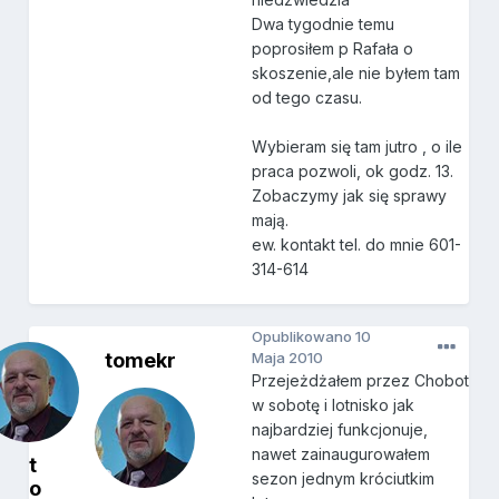
Dwa tygodnie temu
poprosiłem p Rafała o
skoszenie,ale nie byłem tam
od tego czasu.
Wybieram się tam jutro , o ile
praca pozwoli, ok godz. 13.
Zobaczymy jak się sprawy
mają.
ew. kontakt tel. do mnie 601-
314-614
Opublikowano
10
tomekr
Maja 2010
Przejeżdżałem przez Chobot
w sobotę i lotnisko jak
najbardziej funkcjonuje,
nawet zainaugurowałem
t
sezon jednym króciutkim
o