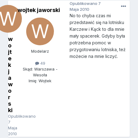
Opublikowano
7
wojtek jaworski
Maja 2010
No to chyba czas mi
przedstawić się na lotnisku
Karczew i Kąck to dla mnie
mały spacerek. Gdyby była
w
potrzebna pomoc w
o
przygotowaniu lotniska, też
jt
Modelarz
możecie na mnie liczyć.
e
49
k
Skąd: Warszawa -
j
Wesoła
a
Imię: Wojtek
w
o
r
s
ki
Opublikowano
7
Maja
2010