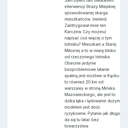
Sam byłem tam świadkiem
interwencji Straży Miejskiej
spowodowanej skarga
mieszkańców. :twisted:
Zaintrygował mnie ten
Karczew. Czy możesz
napisać coś więcej o tym
lotnisku? Mieszkam a Starej
Miłosnej a to w miarę blisko
od rzeczonego lotniska.
Obecnie jedynie
bezproblemowe latanie
spaliną jest możliwe w Kącku
to również 20 km od
warszawy w stronę Mińska
Mazowieckiego, ale jest to
dzika łąka i lądowanie dużym
modelem jest dość
ryzykowne. Pytanie jak długo
da się tu latać bez
towarzystwa