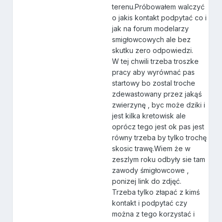
terenu.Próbowałem walczyć
o jakis kontakt podpytać co i
jak na forum modelarzy
smigłowcowych ale bez
skutku zero odpowiedzi.
W tej chwili trzeba troszke
pracy aby wyrównać pas
startowy bo zostal troche
zdewastowany przez jakąś
zwierzynę , byc może dziki i
jest kilka kretowisk ale
oprócz tego jest ok pas jest
równy trzeba by tylko trochę
skosic trawę.Wiem że w
zeszlym roku odbyły sie tam
zawody śmigłowcowe ,
ponizej link do zdjęć.
Trzeba tylko złapać z kimś
kontakt i podpytać czy
można z tego korzystać i