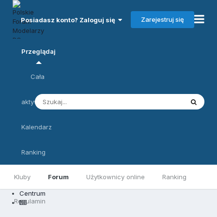
Zarejestruj się
Posiadasz konto? Zaloguj się
Przeglądaj
Cała
aktywność
Kalendarz
Ranking
Kluby
Forum
Użytkownicy online
Ranking
Centrum
Regulamin