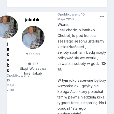
Opublikowano
10
jakubk
Maja 2010
Witam,
Jeśli chodzi o lotnisko
Chobot, to pod koniec
zeszłego sezonu ustaliliśmy
j
z mieszkańcami ,
a
że loty spalinami będą mogły
k
Modelarz
odbywać się we wtorki ,
u
czwartki i soboty w godz. 10-
435
b
Skąd: Warszawa
18.
k
Imię: Jakub
Opublikowano
10
W tym roku zapewne byłoby
Maja
wszystko ok , gdyby nie
2010
kolega A....n który pojechał
tam w pewną niedzielę kilka
tygodni temu ze spaliną. No i
obudził "starego
niedźwiedzia"