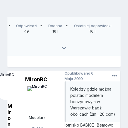
Odpowiedzi
Dodano
Ostatniej odpowiedzi
49
16 l
16 l
Opublikowano
6
MironRC
Maja 2010
Koledzy gdzie można
polatać modelem
benzynowym w
M
Warszawie bądź
ir
okolicach.(2m , 26 ccm)
o
Modelarz
n
lotnisko BABICE- Bemowo