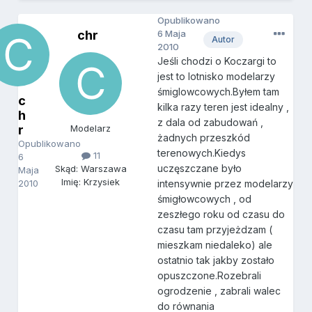
Opublikowano
chr
6 Maja
Autor
2010
Jeśli chodzi o Koczargi to
jest to lotnisko modelarzy
śmiglowcowych.Byłem tam
c
kilka razy teren jest idealny ,
h
z dala od zabudowań ,
r
Modelarz
żadnych przeszkód
Opublikowano
terenowych.Kiedys
11
6
uczęszczane było
Skąd: Warszawa
Maja
Imię: Krzysiek
2010
intensywnie przez modelarzy
śmigłowcowych , od
zeszłego roku od czasu do
czasu tam przyjeżdzam (
mieszkam niedaleko) ale
ostatnio tak jakby zostało
opuszczone.Rozebrali
ogrodzenie , zabrali walec
do równania