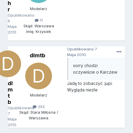
h
r
Modelarz
Opublikowano
11
6
Skąd: Warszawa
Maja
Imię: Krzysiek
2010
Opublikowano
7
dlmtb
Maja 2010
sorry chodzi
oczywiście o Karczew
dl
Jadę to zobaczyć :jupi:
m
Wygląda nieźle
t
Modelarz
b
392
Opublikowano
Skąd: Stara Miłosna /
7
Warszawa
Maja
2010