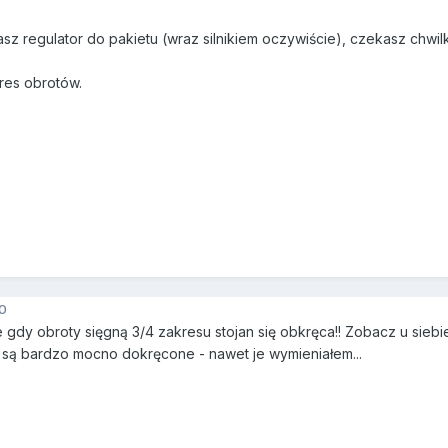
z regulator do pakietu (wraz silnikiem oczywiście), czekasz chwil
res obrotów.
0
gdy obroty sięgną 3/4 zakresu stojan się obkręca!! Zobacz u siebie 
są bardzo mocno dokręcone - nawet je wymieniałem...