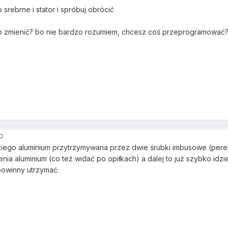
o srebrne i stator i spróbuj obrócić
 to zmienić? bo nie bardzo rozumiem, chcesz coś przeprogramować
0
iego aluminium przytrzymywana przez dwie śrubki imbusowe (pereł
ia aluminium (co też widać po opiłkach) a dalej to już szybko idz
 powinny utrzymać.