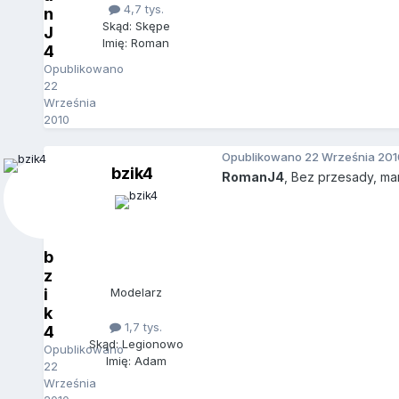
4,7 tys.
n
Skąd: Skępe
J
Imię: Roman
4
Opublikowano
22
Września
2010
Opublikowano
22 Września 201
bzik4
RomanJ4
, Bez przesady, mam 
b
z
i
Modelarz
k
1,7 tys.
4
Skąd: Legionowo
Opublikowano
Imię: Adam
22
Września