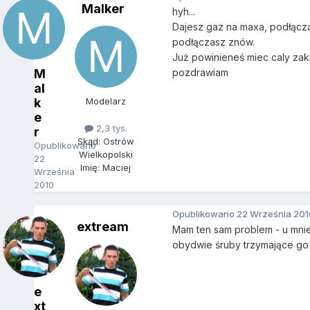
Malker
hyh...
Dajesz gaz na maxa, podłączas
podłączasz znów.
Już powinieneś miec caly zak
M
pozdrawiam
al
k
Modelarz
e
2,3 tys.
r
Skąd: Ostrów
Opublikowano
Wielkopolski
22
Imię: Maciej
Września
2010
Opublikowano
22 Września 201
extream
Mam ten sam problem - u mnie 
obydwie śruby trzymające go 
e
xt