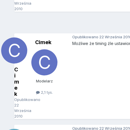
Września
2010
Opublikowano
22 Września 201
Cimek
Możliwe że timing źle ustawio
C
i
m
Modelarz
e
2,1 tys.
k
Opublikowano
22
Września
2010
Opublikowano
22 Września 201