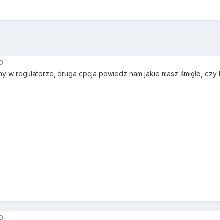
0
ny w regulatorze, druga opcja powiedz nam jakie masz śmigło, czy b
0