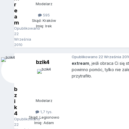
r
Modelarz
e
595
a
Skąd: Kraków
m
Imię: Irek
Opublikowano
22
Września
2010
Opublikowano
22 Września 201
bzik4
extream
, jeśli obraca Ci się
powinno pomóc, tylko nie zal
przytrafiło.
b
z
i
Modelarz
k
1,7 tys.
4
Skąd: Legionowo
Opublikowano
Imię: Adam
22