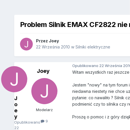
Problem Silnik EMAX CF2822 nie 
Przez
Joey
22 Września 2010
w
Silniki elektryczne
Opublikowano
22 Września 201
Joey
Witam wszystkich raz jeszcze
Jestem "nowy" na tym forum i 
niedawna niestety nie chce uz
J
pytanie: co nawaliło ? Silnik 
o
podmienić czy to silnika czy 
e
Modelarz
y
Proszę o pomoc i z góry dzię
9
Opublikowano
22