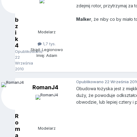
zdejmij rotor, przytrzymaj za t
b
Malker
, że niby co by miało
z
i
Modelarz
k
1,7 tys.
4
Skąd: Legionowo
Opublikowano
Imię: Adam
22
Września
2010
Opublikowano
22 Września 201
RomanJ4
Obudowa łożyska jest z miękk
duży, że powoduje odkształcen
obwodzie, lub lepiej cztery i
R
o
m
Modelarz
a