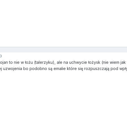
0
 stojan to nie w łożu (talerzyku), ale na uchwycie łożysk (nie wiem j
ej uzwojenia bo podobno są emalie które się rozpuszczają pod wpł