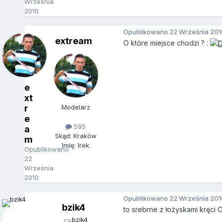
Września
2010
Opublikowano
22 Września 201
extream
O które miejsce chodzi ? :
e
xt
r
Modelarz
e
595
a
Skąd: Kraków
m
Imię: Irek
Opublikowano
22
Września
2010
Opublikowano
22 Września 201
bzik4
to srebrne z łożyskami kręci 