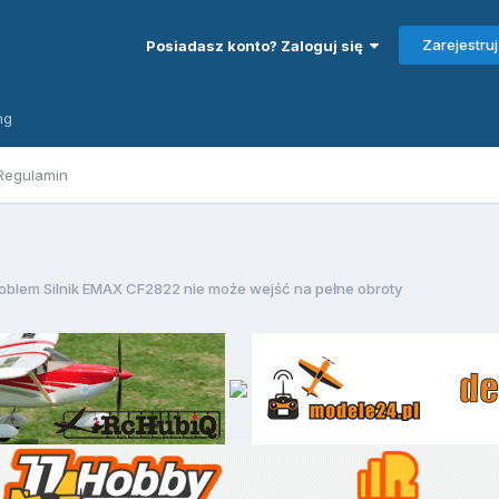
Zarejestruj
Posiadasz konto? Zaloguj się
ng
Regulamin
oblem Silnik EMAX CF2822 nie może wejść na pełne obroty