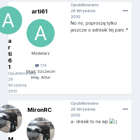
Opublikowano
arti61
26 Września
2010
No no, poproszę tylko
jeszcze o adresik tej pani :*
a
r
ti
Modelarz
6
174
1
Skąd: Szczecin
Opublikowano
Imię: Artur
26
Września
2010
Opublikowano
MironRC
26 Września
2010
a- dresik to na wp
M