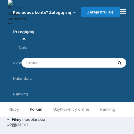
Zarejestruj się
Posiadasz konto? Zaloguj się
Przeglądaj
Cała
aktywność
Kalendarz
Ranking
Kluby
Forum
Użytkownicy online
Ranking
Filmy modelarskie
Regulamin