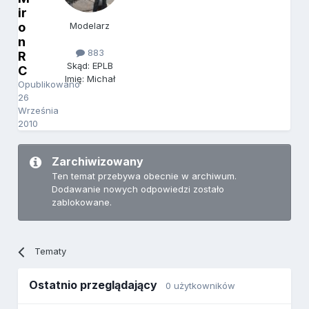
ir
o
Modelarz
n
883
R
Skąd: EPLB
C
Imię: Michał
Opublikowano
26
Września
2010
Zarchiwizowany
Ten temat przebywa obecnie w archiwum.
Dodawanie nowych odpowiedzi zostało
zablokowane.
Tematy
Ostatnio przeglądający
0 użytkowników