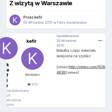
Z wizytą w Warszawie
Przez
kefir
25 Września 2010
w
Filmy modelarskie
Opublikowano
kefir
25 Września
2010
Malutka część materiału
sklepiona na szybko
k
[vimeo]
http://vimeo.com/1528
e
4838
[/vimeo]
f
Modelarz
i
670
r
Opublikowano
25
Września
2010