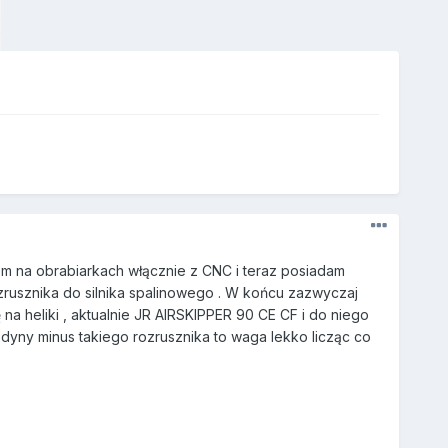
em na obrabiarkach włącznie z CNC i teraz posiadam
 rozrusznika do silnika spalinowego . W końcu zazwyczaj
ę na heliki , aktualnie JR AIRSKIPPER 90 CE CF i do niego
jedyny minus takiego rozrusznika to waga lekko licząc co