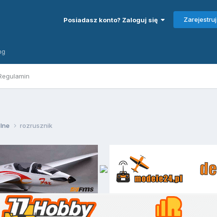
Zarejestruj
Posiadasz konto? Zaloguj się
ng
Regulamin
lne
rozrusznik