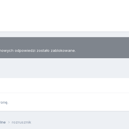
nowych odpowiedzi zostało zablokowane.
ronę.
lne
rozrusznik