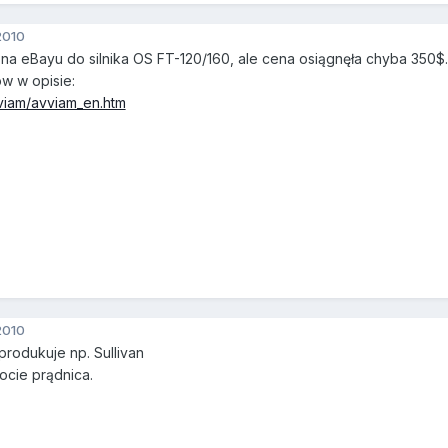
2010
na eBayu do silnika OS FT-120/160, ale cena osiągnęła chyba 350$.
w w opisie:
vviam/avviam_en.htm
2010
produkuje np. Sullivan
locie prądnica.