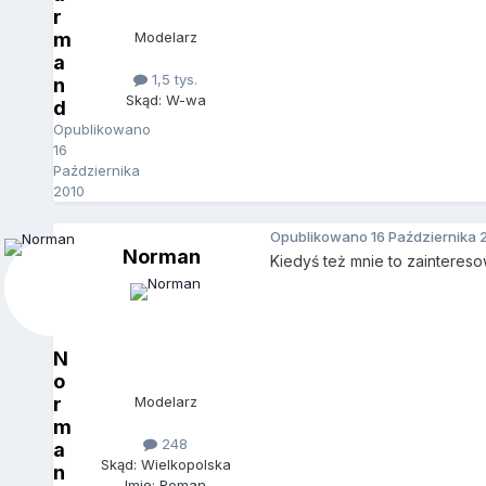
r
m
Modelarz
a
1,5 tys.
n
Skąd: W-wa
d
Opublikowano
16
Października
2010
Opublikowano
16 Października 
Norman
Kiedyś też mnie to zaintereso
N
o
r
Modelarz
m
248
a
Skąd: Wielkopolska
n
Imię: Roman