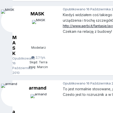
Opublikowano
16 Października 
MASK
Kiedyś widziałem coś takiego 
urządzenia i trochę szczegółó
http://www.aerbi.it/fantasie/a
Czekam na relację z budowy!
M
A
S
Modelarz
K
2,1 tys.
Opublikowano
Skąd: Terra
16
Imię: Marcin
Października
2010
Opublikowano
16 Października 
armand
To jest normalnie stosowane, 
Czesto jest to rozrusznik a w 
a