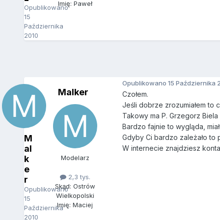
Imię: Paweł
Opublikowano
15
Października
2010
Opublikowano
15 Października 
Malker
Czołem.
Jeśli dobrze zrozumiałem to c
Takowy ma P. Grzegorz Biela 
Bardzo fajnie to wygląda, mi
M
Gdyby Ci bardzo zależało to p
al
W internecie znajdziesz konta
k
Modelarz
e
2,3 tys.
r
Skąd: Ostrów
Opublikowano
Wielkopolski
15
Imię: Maciej
Października
2010