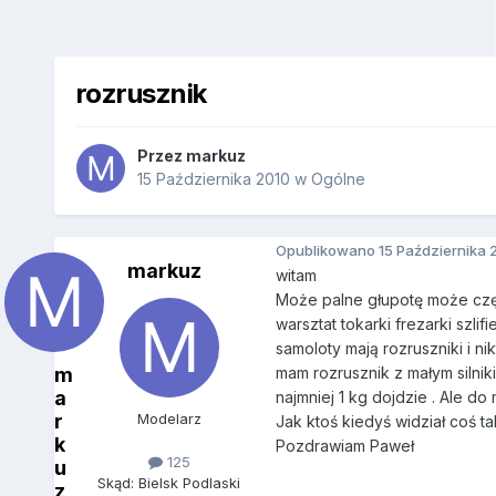
rozrusznik
Przez
markuz
15 Października 2010
w
Ogólne
Opublikowano
15 Października 
markuz
witam
Może palne głupotę może częś
warsztat tokarki frezarki szli
samoloty mają rozruszniki i ni
m
mam rozrusznik z małym silnik
a
najmniej 1 kg dojdzie . Ale do 
r
Modelarz
Jak ktoś kiedyś widział coś ta
k
Pozdrawiam Paweł
125
u
Skąd: Bielsk Podlaski
z