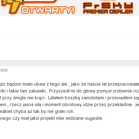
2010
ć będzie miało ubaw z tego ale , jako że naście lat przepracował
fierki i takie tam zabawki . Przyszedł mi do głowy pomysł zrobienie
kt przy śmigle nie kręci . Latałem troszkę samolotami i przesiadłem si
iem , rzecz jasna siła i moment obrotowy idzie przez przekładnie . 
makiet chyba aż tak by nie grało roli .
kiego czy miał jakiś projekt mile widziane sugestie .