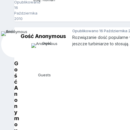
Opublikowano
16
Października
2010
Opublikowano
16 Października 
Gość Anonymous
Rozwiązanie dość popularne w
jeszcze turbiniarze to stosują.
G
o
ś
Guests
ć
A
n
o
n
y
m
o