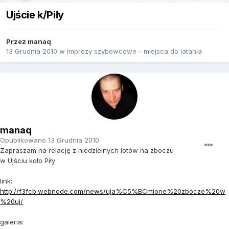
Ujście k/Piły
Przez
manaq
13 Grudnia 2010
w
Imprezy szybowcowe - miejsca do latania
manaq
Opublikowano
13 Grudnia 2010
Zapraszam na relację z niedzielnych lotów na zboczu
w Ujściu koło Piły
link:
http://f3fcb.webnode.com/news/uja%C5%BCmione%20zbocze%20w
%20uj/
galeria: