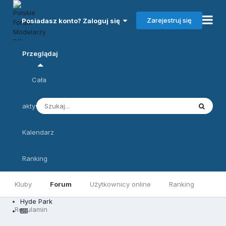
Zarejestruj się
Posiadasz konto? Zaloguj się
Przeglądaj
Cała
aktywność
Kalendarz
Ranking
Kluby
Forum
Użytkownicy online
Ranking
Hyde Park
Regulamin