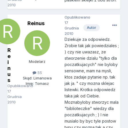
2010
Opublikowano
Reinus
17
Autor
Grudnia
2010
Dziekuje za odpowiedz.
Zrobie tak jak powiedziales ;
R
) czy nie uwazasz, ze
e
stworzenie dzialu "tylko dla
i
Modelarz
poczatkujacych" nie byloby
n
sensowne, mam na mysli,
55
u
ktos zadaje pytanie np. tak
Skąd: Limanowa
s
jak ja. " czy mozna sklejac
Imię: Tomasz
Opublikowano
listewki. Krotka odpowiedz
17
taka jak od Ciebie.
Grudnia
2010
Moznabyloby stworzyc mala
"biblioteczke" wiedzy dla
poczatkujacych ; ) I nie
musialo by byc tyle postow
typu czy mozna tak a czy