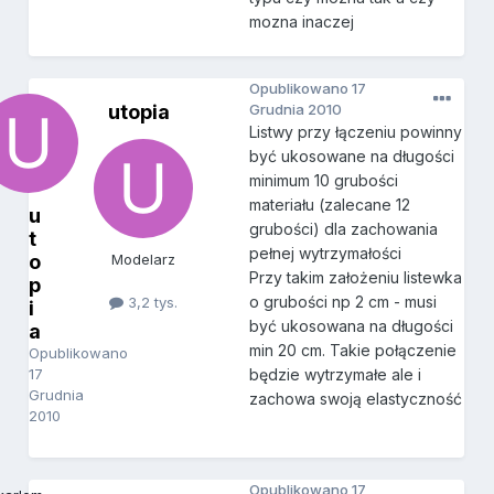
mozna inaczej
Opublikowano
17
utopia
Grudnia 2010
Listwy przy łączeniu powinny
być ukosowane na długości
minimum 10 grubości
materiału (zalecane 12
u
grubości) dla zachowania
t
pełnej wytrzymałości
o
Modelarz
Przy takim założeniu listewka
p
o grubości np 2 cm - musi
3,2 tys.
i
być ukosowana na długości
a
min 20 cm. Takie połączenie
Opublikowano
17
będzie wytrzymałe ale i
Grudnia
zachowa swoją elastyczność
2010
Opublikowano
17