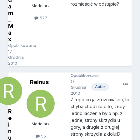
rozmieścić w odstępie?
a
Modelarz
m
577
_
M
a
x
Opublikowano
17
Grudnia
2010
Opublikowano
Reinus
17
Autor
Grudnia
2010
Z tego co ja zrozumialem, to
chyba chodzilo o to, zeby
R
jedno laczenia bylo np. z
e
jednej strony skrzydla u
i
Modelarz
gory, a drugie z drugiej
n
strony skrzydla z dolu:D
55
u