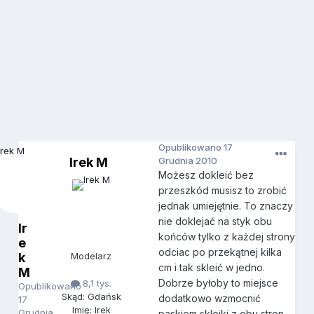
Opublikowano
17
Irek M
Grudnia 2010
Możesz dokleić bez
przeszkód musisz to zrobić
jednak umiejętnie. To znaczy
nie doklejać na styk obu
Ir
końców tylko z każdej strony
e
odciac po przekątnej kilka
k
Modelarz
cm i tak skleić w jedno.
M
Dobrze byłoby to miejsce
8,1 tys.
Opublikowano
Skąd: Gdańsk
dodatkowo wzmocnić
17
Imię: Irek
Grudnia
paskiem sklejki z obu stron.