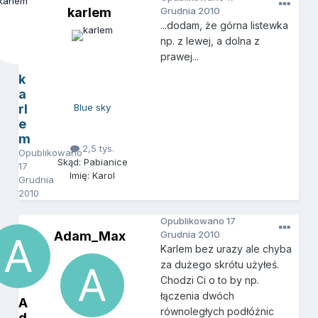
karlem
Grudnia 2010
...dodam, że górna listewka
np. z lewej, a dolna z
prawej...
k
a
rl
Blue sky
e
m
2,5 tys.
Opublikowano
Skąd: Pabianice
17
Imię: Karol
Grudnia
2010
Opublikowano
17
Adam_Max
Grudnia 2010
Karlem bez urazy ale chyba
za dużego skrótu użyłeś.
Chodzi Ci o to by np.
łączenia dwóch
A
równoległych podłóżnic
d