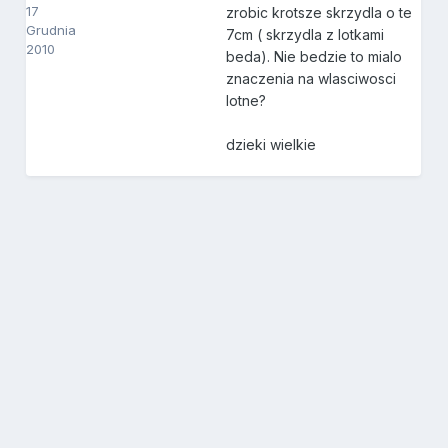
17
zrobic krotsze skrzydla o te
Grudnia
7cm ( skrzydla z lotkami
2010
beda). Nie bedzie to mialo
znaczenia na wlasciwosci
lotne?
dzieki wielkie