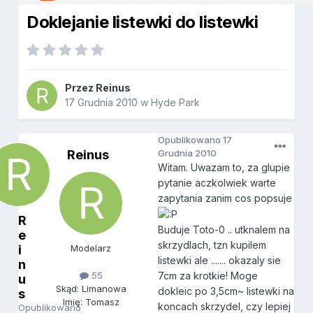
Doklejanie listewki do listewki
Przez
Reinus
17 Grudnia 2010
w
Hyde Park
Opublikowano
17
Reinus
Grudnia 2010
Witam. Uwazam to, za glupie
pytanie aczkolwiek warte
zapytania zanim cos popsuje
R
Buduje Toto-0 .. utknalem na
e
skrzydlach, tzn kupilem
i
Modelarz
listewki ale ....... okazaly sie
n
55
7cm za krotkie! Moge
u
Skąd: Limanowa
dokleic po 3,5cm~ listewki na
s
Imię: Tomasz
koncach skrzydel, czy lepiej
Opublikowano