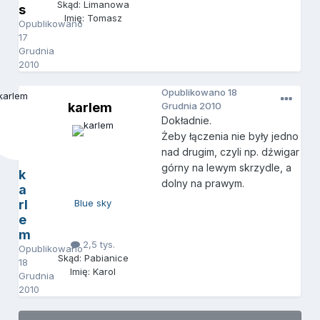
Skąd: Limanowa
s
Imię: Tomasz
Opublikowano
17
Grudnia
2010
Opublikowano
18
karlem
Grudnia 2010
Dokładnie.
Żeby łączenia nie były jedno
nad drugim, czyli np. dźwigar
górny na lewym skrzydle, a
k
dolny na prawym.
a
rl
Blue sky
e
m
2,5 tys.
Opublikowano
Skąd: Pabianice
18
Imię: Karol
Grudnia
2010