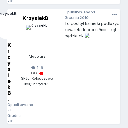
2010
Opublikowano
21
KrzysiekB.
Grudnia 2010
To pod tył kamerki podłożyć
kawałek depronu 5mm i kąt
będzie ok
K
r
z
Modelarz
y
549
s
GG:
i
Skąd: Kolbuszowa
e
Imię: Krzysztof
k
B
.
Opublikowano
21
Grudnia
2010