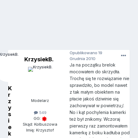
Opublikowano
19
KrzysiekB.
Grudnia 2010
Ja na początku brelok
mocowałem do skrzydła.
Trochę się te rozwiązanie nie
sprawdziło, bo model nawet
K
z tak małym obiektem na
r
płacie jakoś dziwinie się
z
Modelarz
zachowywał w powietrzu;/.
y
No i kąt pochylenia kamerki
549
s
GG:
też był znikomy. Wczoraj
i
Skąd: Kolbuszowa
pierwszy raz zamontowałem
e
Imię: Krzysztof
kamerkę z boku kadłuba pod
k