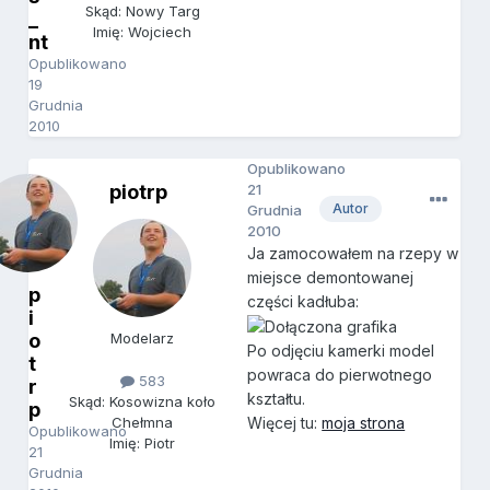
Skąd: Nowy Targ
_
Imię: Wojciech
nt
Opublikowano
19
Grudnia
2010
Opublikowano
piotrp
21
Autor
Grudnia
2010
Ja zamocowałem na rzepy w
miejsce demontowanej
p
części kadłuba:
i
o
Modelarz
Po odjęciu kamerki model
t
powraca do pierwotnego
583
r
kształtu.
Skąd: Kosowizna koło
p
Więcej tu:
moja strona
Chełmna
Opublikowano
Imię: Piotr
21
Grudnia