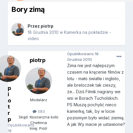
Bory zimą
Przez
piotrp
18 Grudnia 2010
w
Kamerka na pokładzie -
video
Opublikowano
18
piotrp
Grudnia 2010
Zima nie jest najlepszym
czasem na kręcenie filmów z
lotu - mało światła i mglisto,
ale breloczek tak cieszy,
p
że... Dziś Filmik nagrany we
i
wsi w Borach Tucholskich.
o
Modelarz
PS Muszę pochylić nieco
t
kamerkę, tak, by w locie
583
r
Skąd: Kosowizna koło
poziomym było widać ziemię.
p
Chełmna
A jak Wy macie je ustawione?
Opublikowano
Imię: Piotr
18