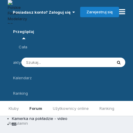
Zarejestruj się
Posiadasz konto? Zaloguj się
Przeglądaj
Cała
aktywność
Kalendarz
Ranking
Kluby
Forum
Użytkownicy online
Ranking
Kamerka na pokładzie - video
Regulamin