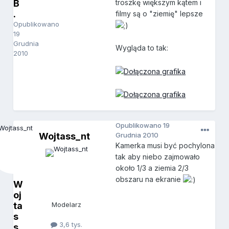
B
troszkę większym kątem i
.
filmy są o "ziemię" lepsze
Opublikowano
19
Grudnia
Wygląda to tak:
2010
Opublikowano
19
Wojtass_nt
Grudnia 2010
Kamerka musi być pochylona
tak aby niebo zajmowało
około 1/3 a ziemia 2/3
obszaru na ekranie
W
oj
ta
Modelarz
s
3,6 tys.
s