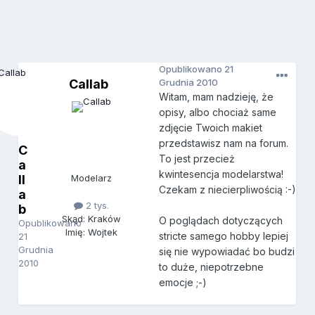
Opublikowano
21
Callab
Grudnia 2010
Witam, mam nadzieję, że
opisy, albo chociaż same
zdjęcie Twoich makiet
przedstawisz nam na forum.
C
To jest przecież
a
kwintesencja modelarstwa!
ll
Modelarz
Czekam z niecierpliwością :-)
a
2 tys.
b
Skąd: Kraków
O poglądach dotyczących
Opublikowano
Imię: Wojtek
stricte samego hobby lepiej
21
Grudnia
się nie wypowiadać bo budzi
2010
to duże, niepotrzebne
emocje ;-)