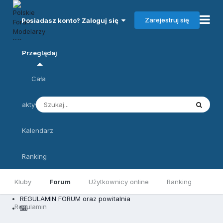
Zarejestruj się
Posiadasz konto? Zaloguj się
Przeglądaj
Cała
aktywność
Kalendarz
Ranking
Kluby
Forum
Użytkownicy online
Ranking
REGULAMIN FORUM oraz powitalnia
Regulamin