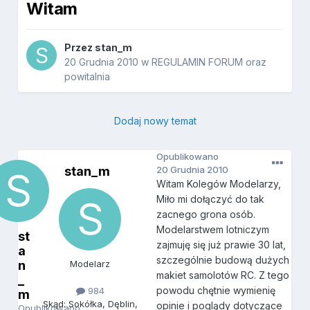
Witam
Przez
stan_m
20 Grudnia 2010
w
REGULAMIN FORUM oraz
powitalnia
Dodaj nowy temat
Opublikowano
stan_m
20 Grudnia 2010
Witam Kolegów Modelarzy,
Miło mi dołączyć do tak
zacnego grona osób.
Modelarstwem lotniczym
st
zajmuję się już prawie 30 lat,
a
szczególnie budową dużych
n
Modelarz
makiet samolotów RC. Z tego
_
powodu chętnie wymienię
984
m
Skąd: Sokółka, Dęblin,
opinie i poglądy dotyczące
Opublikowano