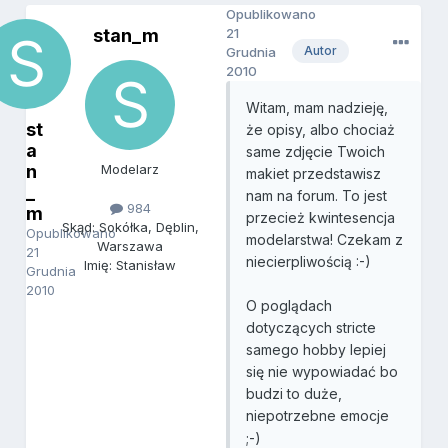
Opublikowano
stan_m
21
Autor
Grudnia
2010
Witam, mam nadzieję,
st
że opisy, albo chociaż
a
same zdjęcie Twoich
n
Modelarz
makiet przedstawisz
_
nam na forum. To jest
984
m
przecież kwintesencja
Skąd: Sokółka, Dęblin,
Opublikowano
modelarstwa! Czekam z
Warszawa
21
niecierpliwością :-)
Imię: Stanisław
Grudnia
2010
O poglądach
dotyczących stricte
samego hobby lepiej
się nie wypowiadać bo
budzi to duże,
niepotrzebne emocje
;-)