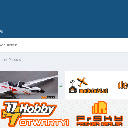
ng
Regulamin
mnik Pilotów