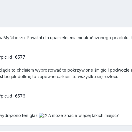
 w Myśliborzu. Powstał dla upamiętnienia nieukończonego przelotu li
p?pic_id=6577
m zdjęcia to chciałem wyprostować te pokrzywione śmigło i podwozie 
jest bo jak dotknę to zapewne całkiem to wszystko się rozleci.
p?pic_id=6576
 wydrążono ten głaz
A może znacie więcej takich miejsc?