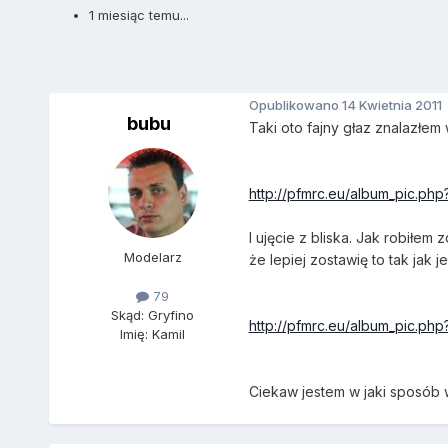
1 miesiąc temu...
Opublikowano
14 Kwietnia 2011
bubu
Taki oto fajny głaz znalazłem
http://pfmrc.eu/album_pic.ph
I ujęcie z bliska. Jak robiłe
Modelarz
że lepiej zostawię to tak jak 
79
Skąd: Gryfino
http://pfmrc.eu/album_pic.ph
Imię: Kamil
Ciekaw jestem w jaki sposób