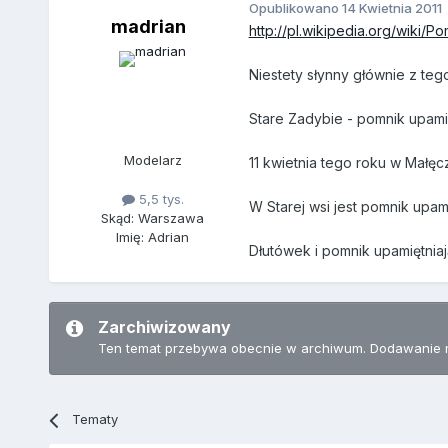
Opublikowano
14 Kwietnia 2011
madrian
http://pl.wikipedia.org/wiki/
Niestety słynny głównie z tego
Stare Zadybie - pomnik upamię
Modelarz
11 kwietnia tego roku w Małęc
5,5 tys.
W Starej wsi jest pomnik upam
Skąd: Warszawa
Imię: Adrian
Dłutówek i pomnik upamiętniaj
Zarchiwizowany
Ten temat przebywa obecnie w archiwum. Dodawanie 
Tematy