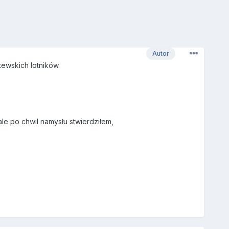
Autor
tewskich lotników.
ale po chwil namysłu stwierdziłem,