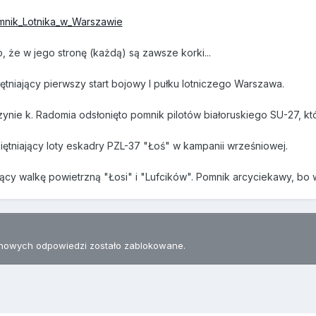
Pomnik_Lotnika_w_Warszawie
, że w jego stronę (każdą) są zawsze korki...
tniający pierwszy start bojowy I pułku lotniczego Warszawa.
zynie k. Radomia odsłonięto pomnik pilotów białoruskiego SU-27, k
iętniający loty eskadry PZL-37 "Łoś" w kampanii wrześniowej.
ący walkę powietrzną "Łosi" i "Lufcików". Pomnik arcyciekawy, bo w
nowych odpowiedzi zostało zablokowane.