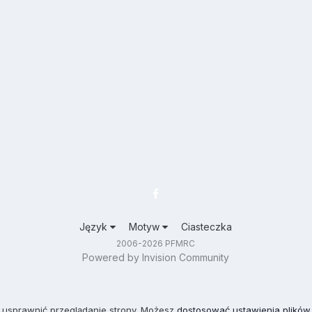
Język
Motyw
Ciasteczka
2006-2026 PFMRC
Powered by Invision Community
 usprawnić przeglądanie strony. Możesz
dostosować ustawienia plików