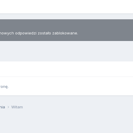
nowych odpowiedzi zostało zablokowane.
ronę.
nia
Witam