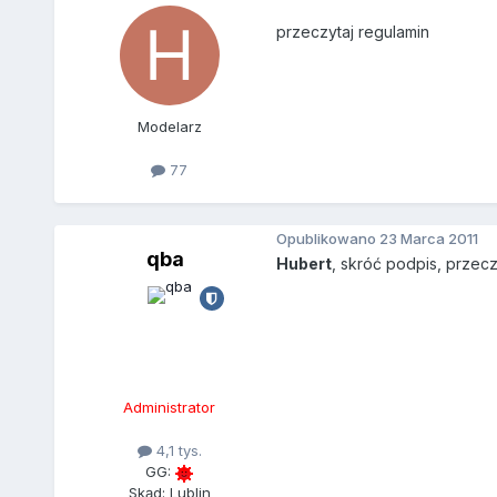
przeczytaj regulamin
Modelarz
77
Opublikowano
23 Marca 2011
qba
Hubert
, skróć podpis, przecz
Administrator
4,1 tys.
GG:
Skąd: Lublin