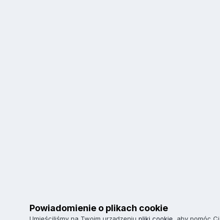
Powiadomienie o plikach cookie
Umieściliśmy na Twoim urządzeniu
pliki cookie
, aby pomóc Ci