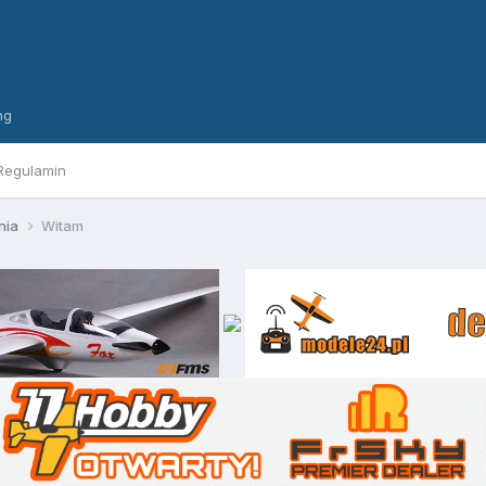
ng
Regulamin
nia
Witam