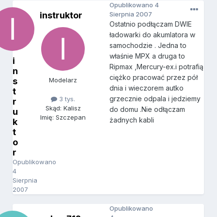
Opublikowano
4
instruktor
Sierpnia 2007
Ostatnio podłączam DWIE
ładowarki do akumlatora w
samochodzie . Jedna to
właśnie MPX a druga to
i
Ripmax ,Mercury-ex.i potrafią
n
ciężko pracować przez pół
s
Modelarz
dnia i wieczorem autko
t
grzecznie odpala i jedziemy
3 tys.
r
Skąd: Kalisz
do domu .Nie odłączam
u
Imię: Szczepan
żadnych kabli
k
t
o
r
Opublikowano
4
Sierpnia
2007
Opublikowano