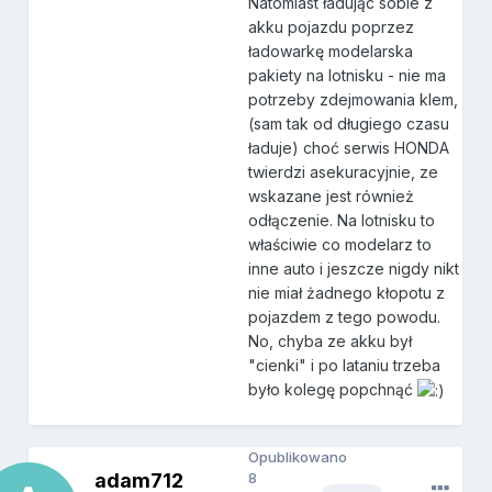
Natomiast ładując sobie z
akku pojazdu poprzez
ładowarkę modelarska
pakiety na lotnisku - nie ma
potrzeby zdejmowania klem,
(sam tak od długiego czasu
ładuje) choć serwis HONDA
twierdzi asekuracyjnie, ze
wskazane jest również
odłączenie. Na lotnisku to
właściwie co modelarz to
inne auto i jeszcze nigdy nikt
nie miał żadnego kłopotu z
pojazdem z tego powodu.
No, chyba ze akku był
"cienki" i po lataniu trzeba
było kolegę popchnąć
Opublikowano
adam712
8