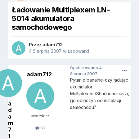
Ładowanie Multiplexem LN-
5014 akumulatora
samochodowego
Przez
adam712
4 Sierpnia 2007
w
Ładowarki
Opublikowano
4
adam712
Sierpnia 2007
Pytanie banalne-czy ładując
akumulator
Multiplexem/Sharkiem muszę
go odłączyć od instalacji
a
samochodu?
d
a
Modelarz
m
67
7
1