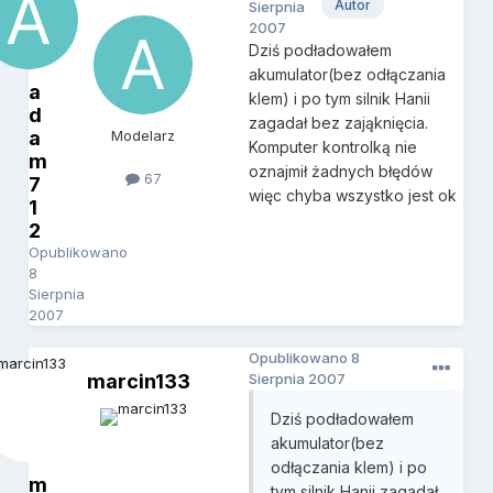
Autor
Sierpnia
2007
Dziś podładowałem
akumulator(bez odłączania
a
klem) i po tym silnik Hanii
d
zagadał bez zająknięcia.
a
Modelarz
Komputer kontrolką nie
m
oznajmił żadnych błędów
67
7
więc chyba wszystko jest ok
1
2
Opublikowano
8
Sierpnia
2007
Opublikowano
8
marcin133
Sierpnia 2007
Dziś podładowałem
akumulator(bez
odłączania klem) i po
m
tym silnik Hanii zagadał