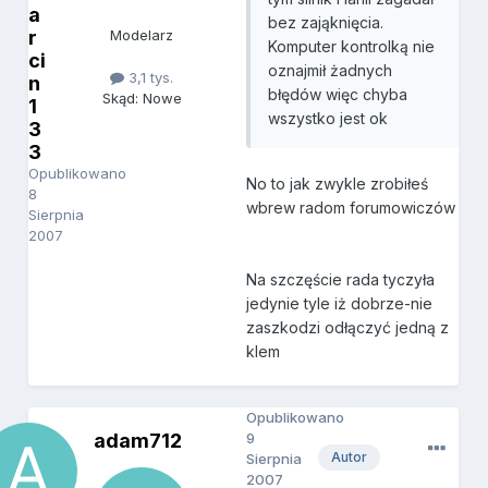
a
bez zająknięcia.
r
Modelarz
Komputer kontrolką nie
ci
oznajmił żadnych
3,1 tys.
n
błędów więc chyba
Skąd: Nowe
1
wszystko jest ok
3
3
Opublikowano
No to jak zwykle zrobiłeś
8
wbrew radom forumowiczów
Sierpnia
2007
Na szczęście rada tyczyła
jedynie tyle iż dobrze-nie
zaszkodzi odłączyć jedną z
klem
Opublikowano
adam712
9
Autor
Sierpnia
2007