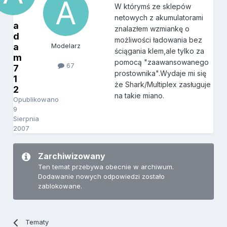
W którymś ze sklepów
netowych z akumulatorami
a
znalazłem wzmiankę o
d
możliwości ładowania bez
a
Modelarz
ściągania klem,ale tylko za
m
pomocą "zaawansowanego
67
7
prostownika".Wydaje mi się
1
że Shark/Multiplex zasługuje
2
na takie miano.
Opublikowano
9
Sierpnia
2007
Zarchiwizowany
Ten temat przebywa obecnie w archiwum.
Dodawanie nowych odpowiedzi zostało
zablokowane.
Tematy