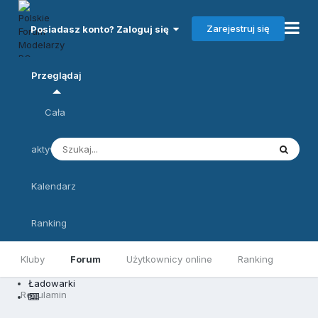
Zarejestruj się
Posiadasz konto? Zaloguj się
Przeglądaj
Cała
aktywność
Kalendarz
Ranking
Kluby
Forum
Użytkownicy online
Ranking
Ładowarki
Regulamin