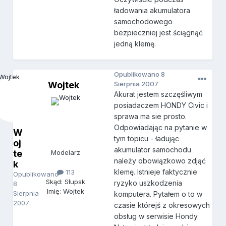
ładowania akumulatora
samochodowego
bezpieczniej jest ściągnąć
jedną klemę.
Opublikowano
8
Wojtek
Sierpnia 2007
Akurat jestem szczęśliwym
posiadaczem HONDY Civic i
sprawa ma sie prosto.
Odpowiadając na pytanie w
W
tym topicu - ładując
oj
akumulator samochodu
te
Modelarz
należy obowiązkowo zdjąć
k
klemę. Istnieje faktycznie
113
Opublikowano
Skąd: Słupsk
ryzyko uszkodzenia
8
Imię: Wojtek
Sierpnia
komputera. Pytałem o to w
2007
czasie którejś z okresowych
obsług w serwisie Hondy.