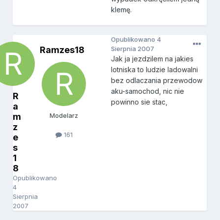
klemę.
Opublikowano
4
Ramzes18
Sierpnia 2007
Jak ja jezdzilem na jakies
lotniska to ludzie ladowalni
bez odlaczania przewodow
aku-samochod, nic nie
R
powinno sie stac,
a
m
Modelarz
z
161
e
s
1
8
Opublikowano
4
Sierpnia
2007