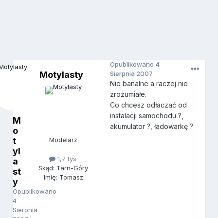
Opublikowano
4
Motylasty
Sierpnia 2007
Nie banalne a raczej nie
zrozumiałe.
Co chcesz odłaczać od
instalacji samochodu ?,
M
akumulator ?, ładowarkę ?
o
t
Modelarz
yl
1,7 tys.
a
Skąd: Tarn-Góry
st
Imię: Tomasz
y
Opublikowano
4
Sierpnia