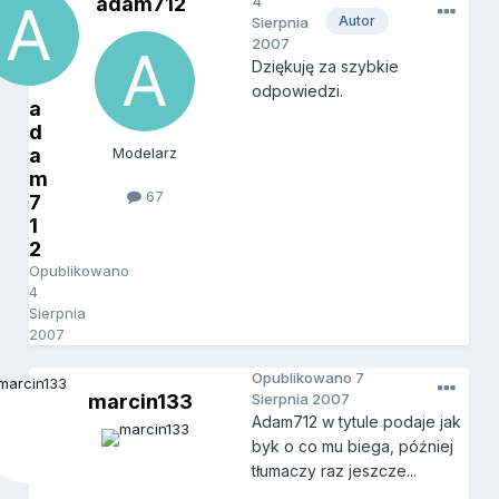
adam712
4
Autor
Sierpnia
2007
Dziękuję za szybkie
odpowiedzi.
a
d
a
Modelarz
m
67
7
1
2
Opublikowano
4
Sierpnia
2007
Opublikowano
7
marcin133
Sierpnia 2007
Adam712 w tytule podaje jak
byk o co mu biega, później
tłumaczy raz jeszcze...