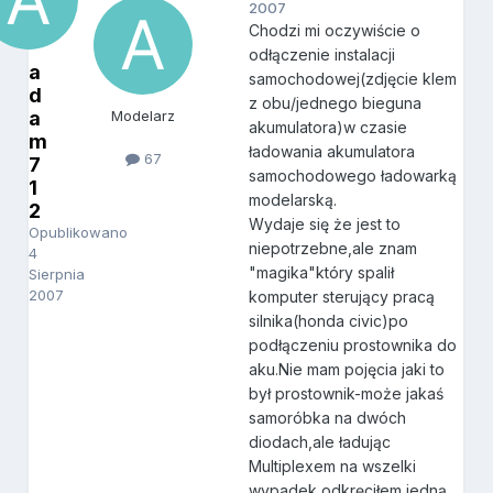
2007
Chodzi mi oczywiście o
odłączenie instalacji
a
samochodowej(zdjęcie klem
d
z obu/jednego bieguna
a
Modelarz
akumulatora)w czasie
m
ładowania akumulatora
67
7
samochodowego ładowarką
1
modelarską.
2
Wydaje się że jest to
Opublikowano
niepotrzebne,ale znam
4
"magika"który spalił
Sierpnia
2007
komputer sterujący pracą
silnika(honda civic)po
podłączeniu prostownika do
aku.Nie mam pojęcia jaki to
był prostownik-może jakaś
samoróbka na dwóch
diodach,ale ładując
Multiplexem na wszelki
wypadek odkręciłem jedną