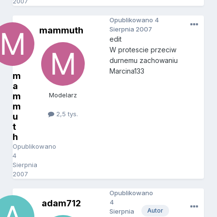
2007
Opublikowano
4
mammuth
Sierpnia 2007
edit
W protescie przeciw
durnemu zachowaniu
Marcina133
m
a
m
Modelarz
m
2,5 tys.
u
t
h
Opublikowano
4
Sierpnia
2007
Opublikowano
adam712
4
Autor
Sierpnia