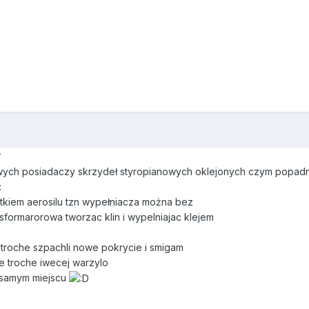
7
iwych posiadaczy skrzydeł styropianowych oklejonych czym popad
:
tkiem aerosilu tzn wypełniacza można bez
nsformarorowa tworzac klin i wypelniajac klejem
troche szpachli nowe pokrycie i smigam
e troche iwecej warzylo
m samym miejscu