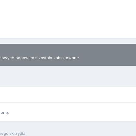
nowych odpowiedzi zostało zablokowane.
ronę.
ego skrzydła