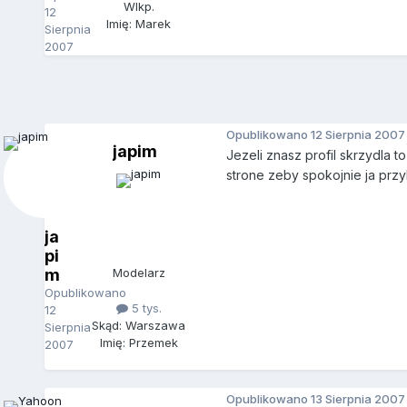
Wlkp.
12
Imię: Marek
Sierpnia
2007
Opublikowano
12 Sierpnia 2007
japim
Jezeli znasz profil skrzydla 
strone zeby spokojnie ja przy
ja
pi
m
Modelarz
Opublikowano
5 tys.
12
Skąd: Warszawa
Sierpnia
Imię: Przemek
2007
Opublikowano
13 Sierpnia 2007