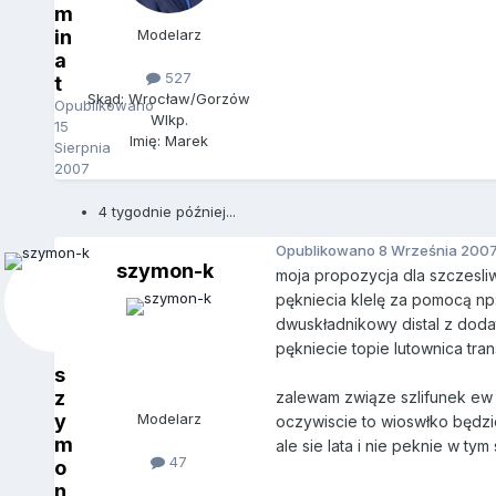
m
in
Modelarz
a
527
t
Skąd: Wrocław/Gorzów
Opublikowano
Wlkp.
15
Imię: Marek
Sierpnia
2007
4 tygodnie później...
Opublikowano
8 Września 200
szymon-k
moja propozycja dla szczesl
pękniecia klelę za pomocą np
dwuskładnikowy distal z doda
pękniecie topie lutownica tra
s
z
zalewam związe szlifunek ew 
y
Modelarz
oczywiscie to wioswłko będzi
m
ale sie lata i nie peknie w ty
47
o
n