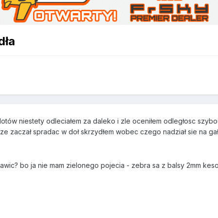
dła
otów niestety odleciałem za daleko i zle oceniłem odległosc sz
kt ze zaczał spradac w doł skrzydłem wobec czego nadział sie na gał
rawic? bo ja nie mam zielonego pojecia - zebra sa z balsy 2mm kes