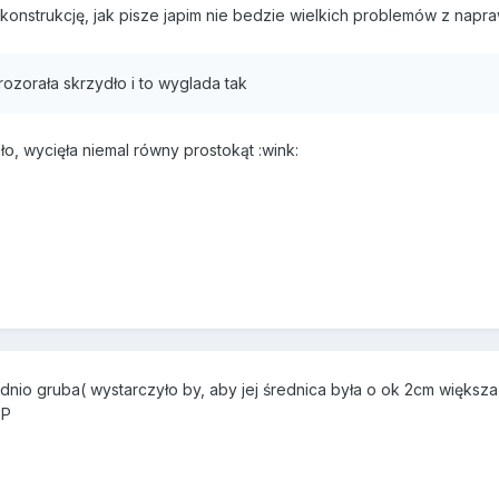
onstrukcję, jak pisze japim nie bedzie wielkich problemów z napraw
 rozorała skrzydło i to wyglada tak
dło, wycięła niemal równy prostokąt :wink:
nio gruba( wystarczyło by, aby jej średnica była o ok 2cm większa
:P