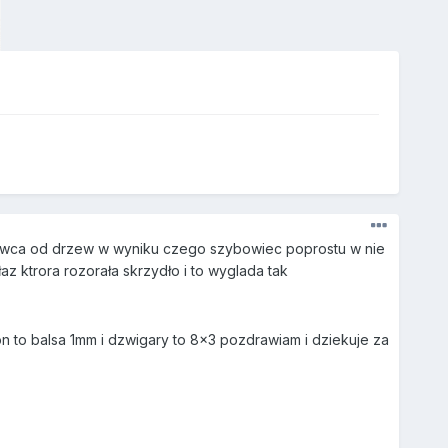
ybowca od drzew w wyniku czego szybowiec poprostu w nie
az ktrora rozorała skrzydło i to wyglada tak
on to balsa 1mm i dzwigary to 8x3 pozdrawiam i dziekuje za