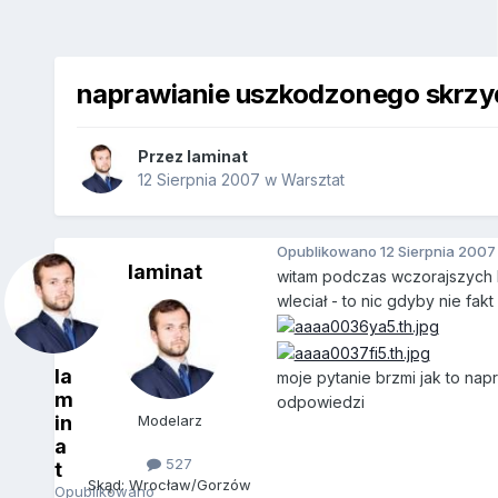
naprawianie uszkodzonego skrzy
Przez
laminat
12 Sierpnia 2007
w
Warsztat
Opublikowano
12 Sierpnia 2007
laminat
witam podczas wczorajszych l
wleciał - to nic gdyby nie fa
la
moje pytanie brzmi jak to nap
m
odpowiedzi
in
Modelarz
a
527
t
Skąd: Wrocław/Gorzów
Opublikowano