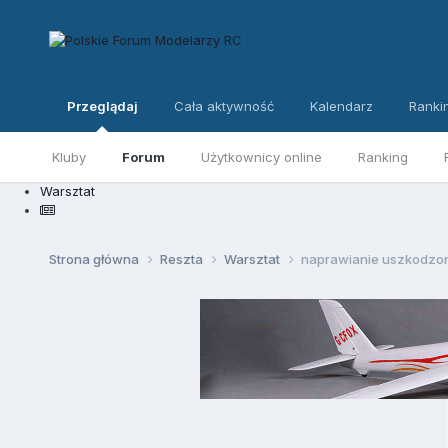
Przeglądaj
Cała aktywność
Kalendarz
Ranki
Kluby
Forum
Użytkownicy online
Ranking
Warsztat
Strona główna
Reszta
Warsztat
naprawianie uszkodzon