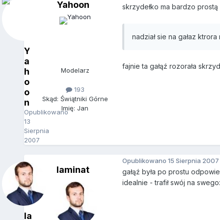
Yahoon
skrzydełko ma bardzo prostą k
nadział sie na gałaz ktrora
Y
a
fajnie ta gałąź rozorała skrzy
h
Modelarz
o
193
o
Skąd: Świątniki Górne
n
Imię: Jan
Opublikowano
13
Sierpnia
2007
Opublikowano
15 Sierpnia 2007
laminat
gałąź była po prostu odpowied
idealnie - trafił swój na swego
la