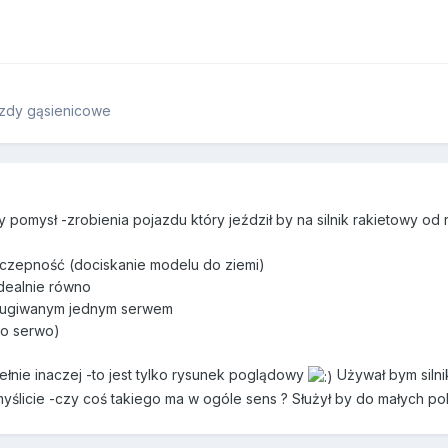
zdy gąsienicowe
 pomysł -zrobienia pojazdu który jeździł by na silnik rakietowy od 
yczepność (dociskanie modelu do ziemi)
idealnie równo
sługiwanym jednym serwem
no serwo)
łnie inaczej -to jest tylko rysunek poglądowy
Używał bym silni
myślicie -czy coś takiego ma w ogóle sens ? Służył by do małych p