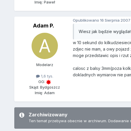
Imię: Paweł
Opublikowano
16 Sierpnia 2007
Adam P.
Wiesz jak będzie wyglądał 
w 10 sekund do kilkudziesiec
zdjec nie mam, a owy pojazd z
moge przedstawic opis i rzut 
Modelarz
calosc z balsy 3mm(poza kolka
dokladnych wymiarow nie pami
1,6 tys.
GG:
Skąd: Bydgoszcz
Imię: Adam
Zarchiwizowany
Ten temat przebywa obecnie w archiwum. Dodawanie 