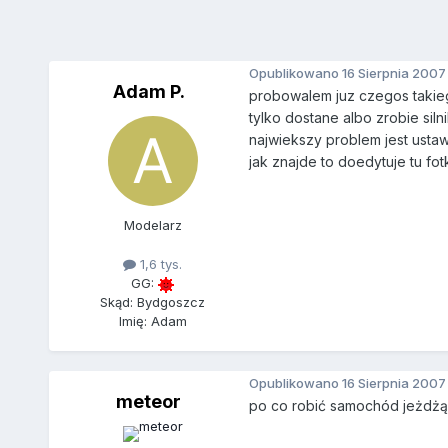
Opublikowano
16 Sierpnia 2007
Adam P.
probowalem juz czegos takie
tylko dostane albo zrobie siln
najwiekszy problem jest ustawic 
jak znajde to doedytuje tu f
Modelarz
1,6 tys.
GG:
Skąd: Bydgoszcz
Imię: Adam
Opublikowano
16 Sierpnia 2007
meteor
po co robić samochód jeżdżący