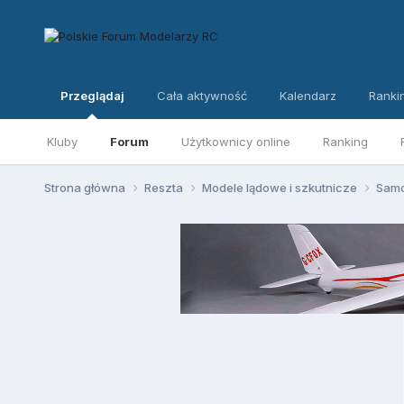
Przeglądaj
Cała aktywność
Kalendarz
Ranki
Kluby
Forum
Użytkownicy online
Ranking
Strona główna
Reszta
Modele lądowe i szkutnicze
Samo