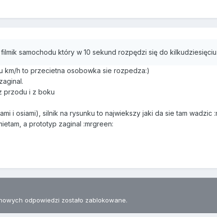
filmik samochodu który w 10 sekund rozpędzi się do kilkudziesięciu
iu km/h to przecietna osobowka sie rozpedza:)
aginal.
z przodu i z boku
mi i osiami), silnik na rysunku to najwiekszy jaki da sie tam wadz
etam, a prototyp zaginal :mrgreen:
nowych odpowiedzi zostało zablokowane.