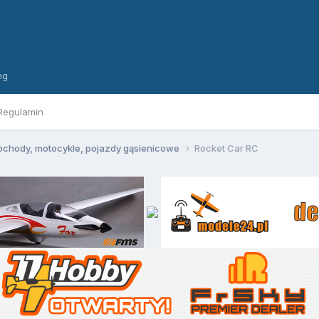
ng
Regulamin
chody, motocykle, pojazdy gąsienicowe
Rocket Car RC