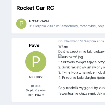
Rocket Car RC
Przez
Pavel
16 Sierpnia 2007
w
Samochody, motocykle, poja
Opublikowano
16 Sierpnia 2007
Pavel
Witam
Dziś naszedł mnie taki ciekawy
1. Skrzydło zwiększające prz
2. Silnik rakietowy ustawiony 
3. Tylne koła z hamulcem ob
Modelarz
4. Przednie koła skrętne (jed
864
Cały modelik wyglądał by zupe
Skąd: Kraków
(ewentualnie dłuższym). Jak 
Imię: Paweł