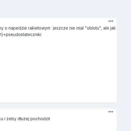
zny o napedzie rakietowym
jeszcze nie mial "oblotu", ale jak
yl)+pseudostateczniki
ku i żeby dłużej pochodził