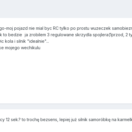
go-moj pojazd nie mial byc RC tylko po prostu wuzeczek samobie
ik to bedzie
ja zrobilem 3 regulowane skrzydla spojlera(1przod, 2 t
kola i silnik "idealnie"...
otke mojego wechikulu
 12 sek.? to trochę bezsens, lepiej już silnik samoróbkę na karmel