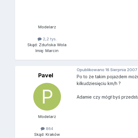
Modelarz
2,2 tys.
Skąd: Zduńska Wola
Imię: Marcin
Opublikowano
16 Sierpnia 2007
Pavel
Po to że takim pojazdem mo
kilkudziesięciu km/h ?
Adamie czy mógł byś przedstaw
Modelarz
864
Skąd: Kraków