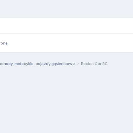
ronę.
chody, motocykle, pojazdy gąsienicowe
Rocket Car RC